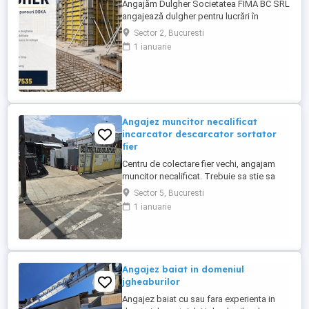
Angajăm Dulgher Societatea FIMA BC SRL
angajează dulgher pentru lucrări în
domeniul construcțiilor. Cerințe: *
Sector 2, Bucuresti
Experiență în lucrări de dulgherie
1 ianuarie
constituie avantaj; * Seriozitate și
responsabilitate; * Disponibilitate pentru
lucru în echipă. Oferim: * Contract de
muncă; * Salariu motivant, plătit ...
Angajez muncitor necalificat
incarcator descarcator sortator
fier
Centru de colectare fier vechi, angajam
muncitor necalificat. Trebuie sa stie sa
taie cu flexul, sa cunoasca materialele
Sector 5, Bucuresti
neferoase Cupru, Alama, Aluminiu, Zamac,
1 ianuarie
program lucru 09-18.30. Zona Pucheni -
Muntii Carpati sect 5 București. Salariu
2500 lei + procent din dezmembrari.
Contact
Angajez baiat in domeniul
jgheaburilor
Angajez baiat cu sau fara experienta in