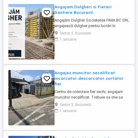
Angajam Dulgheri si Fierari
Santiere Bucuresti
Angajăm Dulgher Societatea FIMA BC SRL
angajează dulgher pentru lucrări în
domeniul construcțiilor. Cerințe: *
Sector 2, Bucuresti
Experiență în lucrări de dulgherie
1 ianuarie
constituie avantaj; * Seriozitate și
responsabilitate; * Disponibilitate pentru
lucru în echipă. Oferim: * Contract de
muncă; * Salariu motivant, plătit ...
Angajez muncitor necalificat
incarcator descarcator sortator
fier
Centru de colectare fier vechi, angajam
muncitor necalificat. Trebuie sa stie sa
taie cu flexul, sa cunoasca materialele
Sector 5, Bucuresti
neferoase Cupru, Alama, Aluminiu, Zamac,
1 ianuarie
program lucru 09-18.30. Zona Pucheni -
Muntii Carpati sect 5 București. Salariu
2500 lei + procent din dezmembrari.
Contact