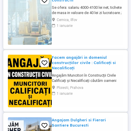
constructii
Se ofera: salariu 4000-4100 lei net; tichete
de masa in valoare de 40 lei zi lucratoare ;
asigurare privata de sanatate; decontare
Cernica, Ilfov
transport; cazare pentru salariatii din
1 ianuarie
provincie; Ne situam pe platforma
industriala Pallady, aproape de Metrou
Republica, Autostrada A2, CV se transmite
...
Facem angajări in domeniul
construcțiilor civile : Calificați si
Necalificați
Angajăm Muncitori în Construcții Civile
Calificați și Necalificați căutăm oameni
serioși, responsabili și implicați pentru
Ploiesti, Prahova
lucrări de calitate. Posturi disponibile:
1 ianuarie
Muncitori Calificați Polivalenți (cu
experiență în domeniul construcțiilor)
Muncitori Necalificați (sunt necesare
cunoștințe de bază ...
Angajam Dulgheri si Fierari
Santiere Bucuresti