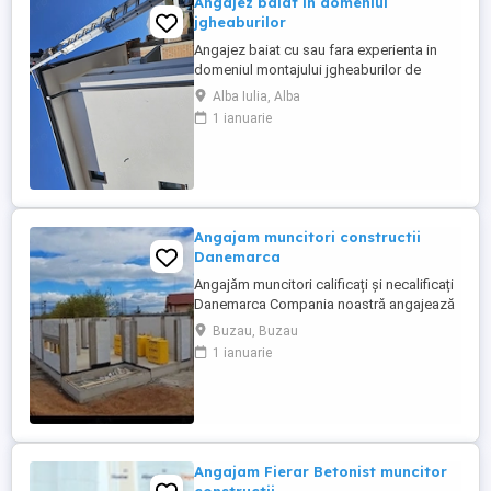
Angajez baiat in domeniul
jgheaburilor
Angajez baiat cu sau fara experienta in
domeniul montajului jgheaburilor de
aluminiu.Se lucrează la inaltime!!!! Salariul
Alba Iulia, Alba
incepe de la 5000 ron plus bonusuri.
1 ianuarie
Angajam muncitori constructii
Danemarca
Angajăm muncitori calificați și necalificați
Danemarca Compania noastră angajează
muncitori calificați și necalificați pentru
Buzau, Buzau
construcții în Danemarca. Oferim: * Salariu
1 ianuarie
atractiv, plătit la timp. * Cazare * Contract
de muncă legal. * Program de lucru stabil.
* Posibilitatea de ore suplimentare. * ...
Angajam Fierar Betonist muncitor