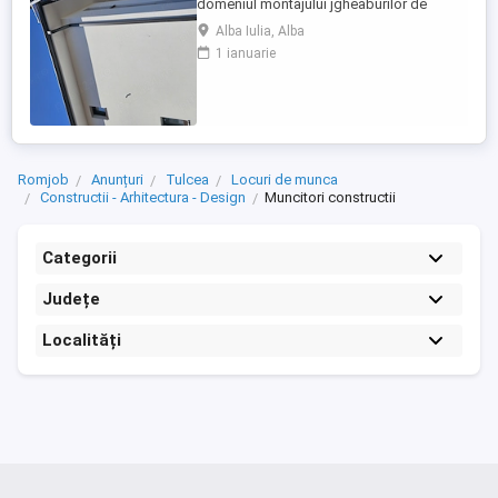
domeniul montajului jgheaburilor de
aluminiu.Se lucrează la inaltime!!!! Salariul
Alba Iulia, Alba
incepe de la 5000 ron plus bonusuri.
1 ianuarie
Romjob
Anunțuri
Tulcea
Locuri de munca
Constructii - Arhitectura - Design
Muncitori constructii
Categorii
Județe
Localități