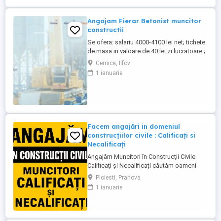
Angajam Fierar Betonist muncitor
constructii
Se ofera: salariu 4000-4100 lei net; tichete
de masa in valoare de 40 lei zi lucratoare ;
asigurare privata de sanatate; decontare
Cernica, Ilfov
transport; cazare pentru salariatii din
1 ianuarie
provincie; Ne situam pe platforma
industriala Pallady, aproape de Metrou
Republica, Autostrada A2, CV se transmite
...
Facem angajări in domeniul
construcțiilor civile : Calificați si
Necalificați
Angajăm Muncitori în Construcții Civile
Calificați și Necalificați căutăm oameni
serioși, responsabili și implicați pentru
Ploiesti, Prahova
lucrări de calitate. Posturi disponibile:
1 ianuarie
Muncitori Calificați Polivalenți (cu
experiență în domeniul construcțiilor)
Muncitori Necalificați (sunt necesare
cunoștințe de bază ...