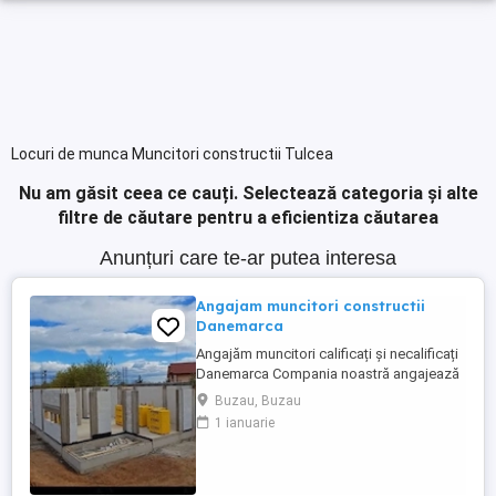
Locuri de munca Muncitori constructii Tulcea
Nu am găsit ceea ce cauți.
Selectează categoria și alte
filtre de căutare pentru a eficientiza căutarea
Anunțuri care te-ar putea interesa
Angajam muncitori constructii
Danemarca
Angajăm muncitori calificați și necalificați
Danemarca Compania noastră angajează
muncitori calificați și necalificați pentru
Buzau, Buzau
construcții în Danemarca. Oferim: * Salariu
1 ianuarie
atractiv, plătit la timp. * Cazare * Contract
de muncă legal. * Program de lucru stabil.
* Posibilitatea de ore suplimentare. * ...