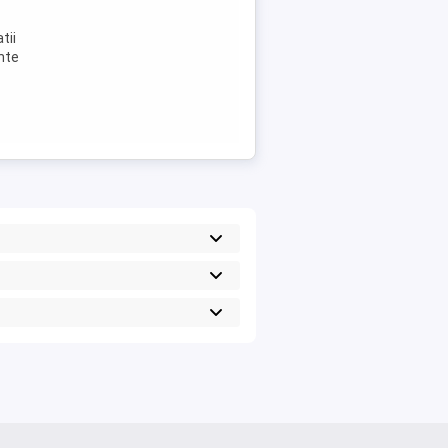
tii
ente