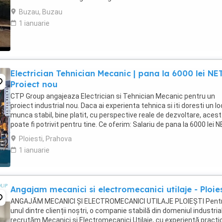
ore suplimentare. * ...
Buzau, Buzau
1 ianuarie
Electrician Tehnician Mecanic | pana la 6000 lei NET
Proiect nou
CTP Group angajeaza Electrician si Tehnician Mecanic pentru un
proiect industrial nou. Daca ai experienta tehnica si iti doresti un lo
munca stabil, bine platit, cu perspective reale de dezvoltare, acest 
poate fi potrivit pentru tine. Ce oferim: Salariu de pana la 6000 lei 
(in functie ...
Ploiesti, Prahova
1 ianuarie
Angajam mecanici si electromecanici utilaje - Ploies
ANGAJĂM MECANICI ȘI ELECTROMECANICI UTILAJE PLOIEȘTI Pent
unul dintre clienții noștri, o companie stabilă din domeniul industrial
recrutăm Mecanici și Electromecanici Utilaje, cu experiență practic