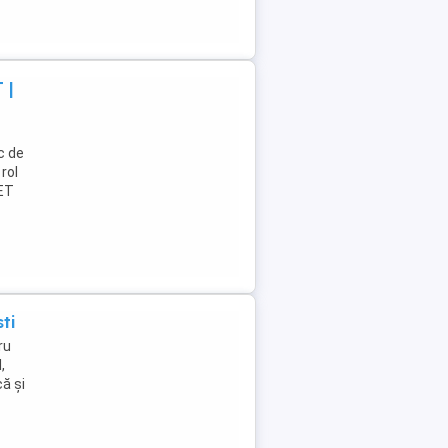
 |
c de
rol
NET
ti
ru
,
ă și