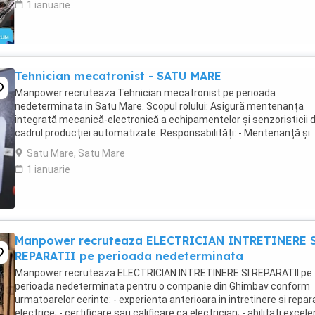
1 ianuarie
Tehnician mecatronist - SATU MARE
Manpower recruteaza Tehnician mecatronist pe perioada
nedeterminata in Satu Mare. Scopul rolului: Asigură mentenanța
integrată mecanică-electronică a echipamentelor și senzoristicii d
cadrul producției automatizate. Responsabilități: - Mentenanță și
diagnoză pe senzori industriali - Parametrizare ...
Satu Mare, Satu Mare
1 ianuarie
Manpower recruteaza ELECTRICIAN INTRETINERE 
REPARATII pe perioada nedeterminata
Manpower recruteaza ELECTRICIAN INTRETINERE SI REPARATII pe
perioada nedeterminata pentru o companie din Ghimbav conform
urmatoarelor cerinte: - experienta anterioara in intretinere si repara
electrice; - certificare sau calificare ca electrician; - abilitati excel