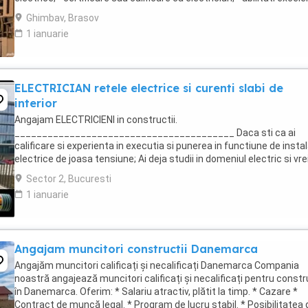
de diagnosticare si rezolvare ...
Ghimbav, Brasov
1 ianuarie
ELECTRICIAN retele electrice si curenti slabi de
interior
Angajam ELECTRICIENI in constructii.
________________________________________ Daca sti ca ai
calificare si experienta in executia si punerea in functiune de instal
electrice de joasa tensiune; Ai deja studii in domeniul electric si vre
te specializezi si pe instalarea echipamentelor de comunicatii ...
Sector 2, Bucuresti
1 ianuarie
Angajam muncitori constructii Danemarca
Angajăm muncitori calificați și necalificați Danemarca Compania
noastră angajează muncitori calificați și necalificați pentru constr
în Danemarca. Oferim: * Salariu atractiv, plătit la timp. * Cazare *
Contract de muncă legal. * Program de lucru stabil. * Posibilitatea 