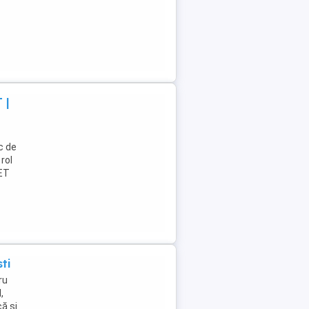
 |
c de
rol
NET
ti
ru
,
ă și