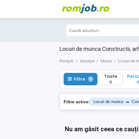
rom
job
.ro
Toate
Perso
Filtre
3
0
0
Locuri de munca Constructii, ar
Romjob
Anunțuri
Mures
Locuri de 
Toate
Pers
Filtre
3
0
→
Filtre active:
Locuri de munca
Cons
Nu am găsit ceea ce cauți