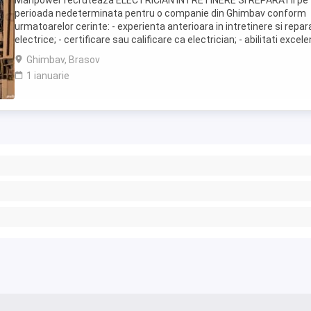
Manpower recruteaza ELECTRICIAN INTRETINERE SI REPARATII pe
perioada nedeterminata pentru o companie din Ghimbav conform
urmatoarelor cerinte: - experienta anterioara in intretinere si repara
electrice; - certificare sau calificare ca electrician; - abilitati excel
de diagnosticare si rezolvare ...
Ghimbav, Brasov
1 ianuarie