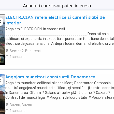
Anunțuri care te-ar putea interesa
ELECTRICIAN retele electrice si curenti slabi de
interior
Angajam ELECTRICIENI in constructii.
________________________________________ Daca sti ca ai
calificare si experienta in executia si punerea in functiune de instal
electrice de joasa tensiune; Ai deja studii in domeniul electric si vre
te specializezi si pe instalarea echipamentelor de comunicatii ...
Sector 2, Bucuresti
1 ianuarie
Angajam muncitori constructii Danemarca
Angajăm muncitori calificați și necalificați Danemarca Compania
noastră angajează muncitori calificați și necalificați pentru constr
în Danemarca. Oferim: * Salariu atractiv, plătit la timp. * Cazare *
Contract de muncă legal. * Program de lucru stabil. * Posibilitatea 
ore suplimentare. * ...
Buzau, Buzau
1 ianuarie