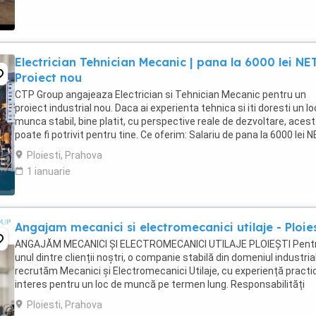
Electrician Tehnician Mecanic | pana la 6000 lei NET
Proiect nou
CTP Group angajeaza Electrician si Tehnician Mecanic pentru un
proiect industrial nou. Daca ai experienta tehnica si iti doresti un lo
munca stabil, bine platit, cu perspective reale de dezvoltare, acest 
poate fi potrivit pentru tine. Ce oferim: Salariu de pana la 6000 lei 
(in functie ...
Ploiesti, Prahova
1 ianuarie
Angajam mecanici si electromecanici utilaje - Ploies
ANGAJĂM MECANICI ȘI ELECTROMECANICI UTILAJE PLOIEȘTI Pent
unul dintre clienții noștri, o companie stabilă din domeniul industrial
recrutăm Mecanici și Electromecanici Utilaje, cu experiență practic
interes pentru un loc de muncă pe termen lung. Responsabilități
principale: Identificarea ...
Ploiesti, Prahova