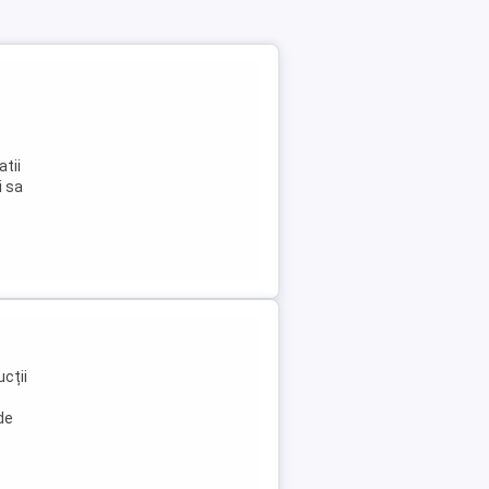
atii
i sa
ucții
de