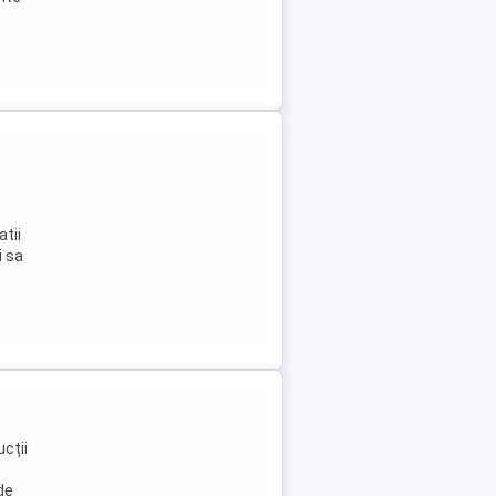
atii
i sa
ucții
de