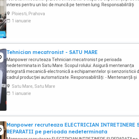
interes pentru un loc de muncă pe termen lung. Responsabilități
principale: Identificarea ...
Ploiesti, Prahova
1 ianuarie
Tehnician mecatronist - SATU MARE
Manpower recruteaza Tehnician mecatronist pe perioada
nedeterminata in Satu Mare. Scopul rolului: Asigură mentenanța
integrată mecanică-electronică a echipamentelor și senzoristicii d
cadrul producției automatizate. Responsabilități: - Mentenanță și
diagnoză pe senzori industriali - Parametrizare ...
Satu Mare, Satu Mare
1 ianuarie
Manpower recruteaza ELECTRICIAN INTRETINERE 
REPARATII pe perioada nedeterminata