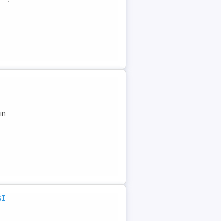
in
SI