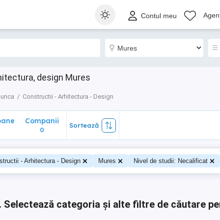
ane
Companii
Sortează
Agenț
Contul meu
0
hitectura, design Mures
munca
Constructii - Arhitectura - Design
oane
Companii
Sortează
0
0
tructii - Arhitectura - Design
Mures
Nivel de studii: Necalificat
.
Selectează categoria și alte filtre de căutare pe