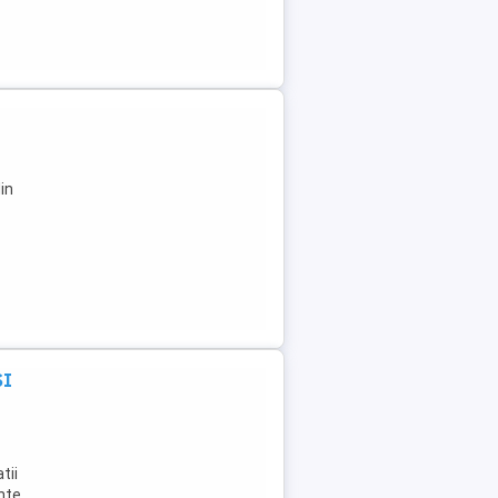
in
SI
tii
ente