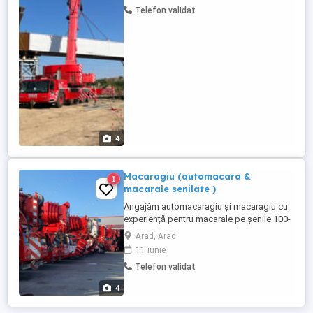
Telefon validat
4
Macaragiu (automacara &
1
macarale senilate )
Angajăm automacaragiu și macaragiu cu
experiență pentru macarale pe șenile 100-
600 tone (referinta LR 1350 și CC 2800)
Arad, Arad
dispus să lucreze pe întreg teritoriul
11 iunie
României. Angajăm automacaragiu pe
Telefon validat
diferite tipuri de automacarale cu
capacități cuprinse între 40-500 tone,
4
acceptăm și persoane fara experiență ...