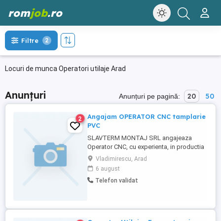
rom
job
.ro
Filtre
2
Locuri de munca Operatori utilaje Arad
Anunțuri
20
50
Anunțuri pe pagină:
Angajam OPERATOR CNC tamplarie
2
PVC
SLAVTERM MONTAJ SRL angajeaza
Operator CNC, cu experienta, in productia
de tamplarie PVC. Daca esti o persoana
Vladimirescu, Arad
responsabila, atenta la detalii si iti doresti
6 august
un loc de munca stabil, asteptam
Telefon validat
candidatura ta.