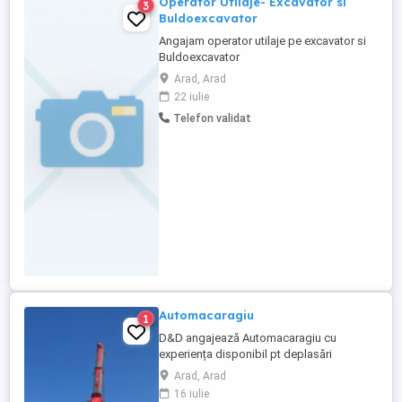
Operator Utilaje- Excavator si
3
Buldoexcavator
Angajam operator utilaje pe excavator si
Buldoexcavator
Arad, Arad
22 iulie
Telefon validat
Automacaragiu
1
D&D angajează Automacaragiu cu
experiența disponibil pt deplasări
Arad, Arad
16 iulie