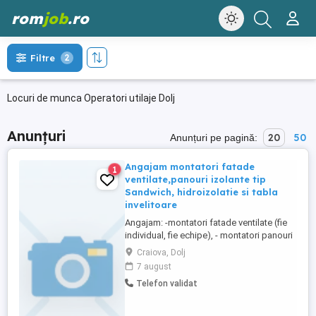
rom
job
.ro
Filtre
2
Locuri de munca Operatori utilaje Dolj
Anunțuri
20
50
Anunțuri pe pagină:
Angajam montatori fatade
1
ventilate,panouri izolante tip
Sandwich, hidroizolatie si tabla
invelitoare
Angajam: -montatori fatade ventilate (fie
individual, fie echipe), - montatori panouri
Sandwich, - montatori hidroizolatie tip
Craiova, Dolj
PVC sau TPO, si montatori de tabla
7 august
invelitoare. Salariul net incepe de la 6000
Telefon validat
lei luna . Se ofera tichete de masa si se
asigura transport la santier sau cazare ...