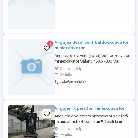
Angajez deservent buldoexcavator
1
miniexcavator
Angajez deservent (șofer) buldoexcavator
miniexcavator Salariu 4500-7000 Mai
multe detalii la nr:
Craiova, Dolj
22 iulie
Telefon validat
Angajem operator miniexcavator
Angajem operator miniexcavator se oferă
salariu atractiv + bonusuri !! Detali la nr
Craiova, Dolj
22 iulie