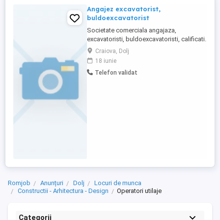
Angajez excavatorist,
buldoexcavatorist
Societate comerciala angajaza,
excavatoristi, buldoexcavatoristi, calificati.
De preferat cu experienta. Rog
Craiova, Dolj
contractarea direct telefonica
18 iunie
Telefon validat
Romjob
Anunțuri
Dolj
Locuri de munca
Constructii - Arhitectura - Design
Operatori utilaje
Categorii