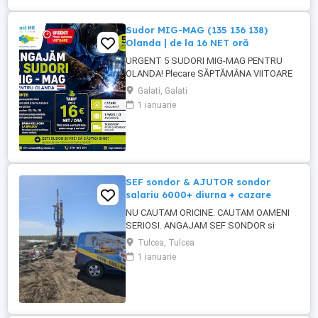
Sudor MIG-MAG (135 136 138)
Olanda | de la 16 NET oră
URGENT 5 SUDORI MIG-MAG PENTRU
OLANDA! Plecare SĂPTĂMÂNA VIITOARE
Tarif de la 16 NET oră și poate crește în
Galati, Galati
funcție de proba de lucru! Căutăm sudori
1 ianuarie
MIG-MAG cu experiență, pregătiți pentru
plecare rapidă în Olanda. CE CĂUTĂM:
Experiență MIG-MAG Sudură cu sârmă
plină și sârmă tubulară ...
SEF sondor & AJUTOR sondor
salariu 6000+ diurna + cazare
NU CAUTAM ORICINE. CAUTAM OAMENI
SERIOSI. ANGAJAM SEF SONDOR si
AJUTOR SONDOR FORAJE PUTURI APA
Tulcea, Tulcea
Vrei salariu bun, cazare asigurata,
1 ianuarie
program clar si stabilitate pe termen lung?
Atunci citeste pana la capat. SC 4U SERV
SRL firma din Constanta angajeaza
personal pentru foraje puturi apa. Lucram
organizat, ...