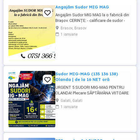
Angajăm Sudor MIG MAG
Angajăm Sudor MIG MAG la o fabrică din
Brașov. CERINȚE: - calificare de sudor -
cunoștințe desen tehnic - experiență pe
Brasov, Brasov
sudură MIG-MAG - disponibilitate pentru
1 ianuarie
lucru în 2 schimburi: 06.15-14.45 14.30-
22.45 BENEFICII: - salariu motivant - prime
de sărbători - catering subvenționat -
bonuri de masă în ...
Sudor MIG-MAG (135 136 138)
Olanda | de la 16 NET oră
URGENT 5 SUDORI MIG-MAG PENTRU
OLANDA! Plecare SĂPTĂMÂNA VIITOARE
Tarif de la 16 NET oră și poate crește în
Galati, Galati
funcție de proba de lucru! Căutăm sudori
1 ianuarie
MIG-MAG cu experiență, pregătiți pentru
plecare rapidă în Olanda. CE CĂUTĂM:
Experiență MIG-MAG Sudură cu sârmă
plină și sârmă tubulară ...