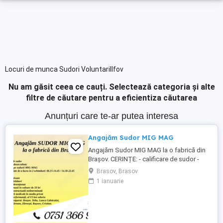
Locuri de munca Sudori VoluntariIlfov
Nu am găsit ceea ce cauți.
Selectează categoria și alte
filtre de căutare pentru a eficientiza căutarea
Anunțuri care te-ar putea interesa
Angajăm Sudor MIG MAG
Angajăm Sudor MIG MAG la o fabrică din
Brașov. CERINȚE: - calificare de sudor -
cunoștințe desen tehnic - experiență pe
Brasov, Brasov
sudură MIG-MAG - disponibilitate pentru
1 ianuarie
lucru în 2 schimburi: 06.15-14.45 14.30-
22.45 BENEFICII: - salariu motivant - prime
de sărbători - catering subvenționat -
bonuri de masă în ...