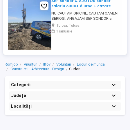
SEF sondor & AJUTOR sondor
salariu 6000+ diurna + cazare
NU CAUTAM ORICINE. CAUTAM OAMENI
SERIOSI. ANGAJAM SEF SONDOR si
AJUTOR SONDOR FORAJE PUTURI APA
Tulcea, Tulcea
Vrei salariu bun, cazare asigurata,
1 ianuarie
program clar si stabilitate pe termen lung?
Atunci citeste pana la capat. SC 4U SERV
SRL firma din Constanta angajeaza
personal pentru foraje puturi apa. Lucram
organizat, ...
Romjob
Anunțuri
Ilfov
Voluntari
Locuri de munca
Constructii - Arhitectura - Design
Sudori
Categorii
Județe
Localități