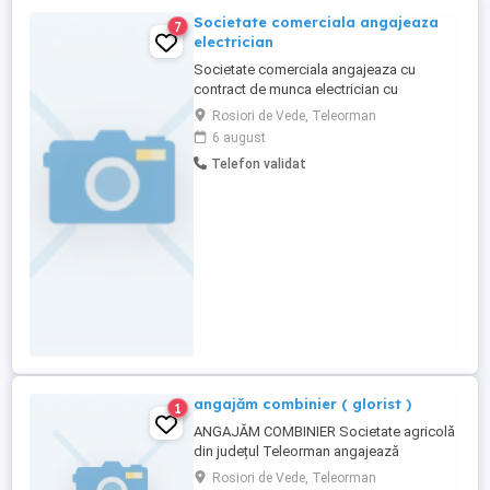
Societate comerciala angajeaza
7
electrician
Societate comerciala angajeaza cu
contract de munca electrician cu
experienta. Se ofera salariu motivant.
Rosiori de Vede, Teleorman
6 august
Telefon validat
angajăm combinier ( glorist )
1
ANGAJĂM COMBINIER Societate agricolă
din județul Teleorman angajează
combinier cu experiență pentru campaniile
Rosiori de Vede, Teleorman