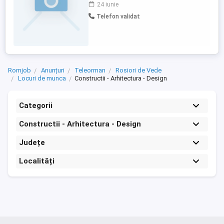
de recoltare și lucrările aferente. Cerințe:
24 iunie
Experiență în operarea combinelor
Telefon validat
agricole; Seriozitate și responsabilitate;
Cunoștințe de bază privind întreținerea
utilajelor agricole; Permis ...
Romjob
Anunțuri
Teleorman
Rosiori de Vede
Locuri de munca
Constructii - Arhitectura - Design
Categorii
Constructii - Arhitectura - Design
Județe
Localități