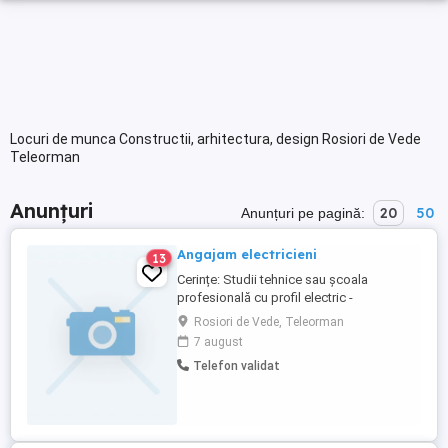
Locuri de munca Constructii, arhitectura, design Rosiori de Vede
Teleorman
Anunțuri
20
50
Anunțuri pe pagină:
Angajam electricieni
13
Cerințe: Studii tehnice sau școala
profesională cu profil electric -
obligatoriu; Calificare de electrician -
Rosiori de Vede, Teleorman
obligatoriu; Experiență de minim 2-3 ani în
7 august
domeniu; Autorizație ANRE - constituie un
Telefon validat
avantaj; Responsabilitate, seriozitate,
implicare. Condiții: Program de lucru full-
time; Contract ...