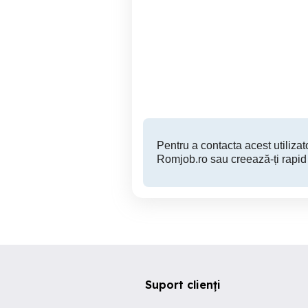
Angajăm Meșteri și
Zugrav bucuresti.. renovez
Rigipsari Echipa Finisaje
apa
Interioare
Iasi
Pentru a contacta acest utilizato
Romjob.ro sau creează-ți rapid
Suport clienți