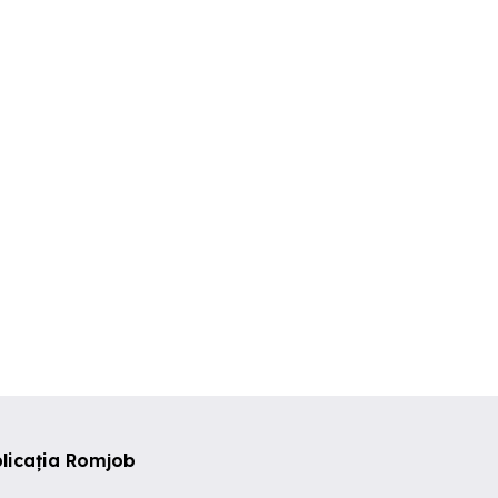
Zugrav cu experienta caut
Angajam Zugrav Meserias
eriență
lucrari
Amenajari inter
ector 6
Onesti
Sector 1
licația Romjob