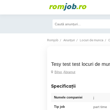
rom
job
.ro
Romjob
Anunțuri
Locuri de munca
C
tesy test test locuri de mu
Bihor
,
Abramut
Specificații
Numele companiei
j
Tip job
part time