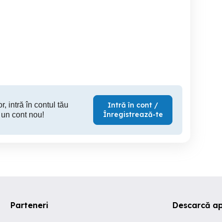
execut glet la mp
Angajez urgent zugravi cu
rtamente, si garsoniere
exp
Sector 2
Branistea
S
r, intră în contul tău
Intră în cont /
Înregistrează-te
 un cont nou!
Parteneri
Descarcă ap