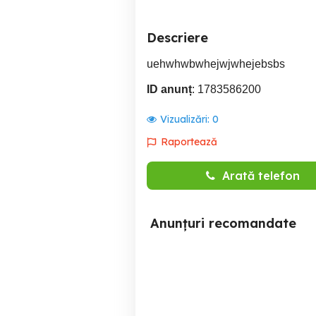
Descriere
uehwhwbwhejwjwhejebsbs
ID anunț
: 1783586200
Vizualizări:
0
Raportează
Arată telefon
Anunțuri recomandate