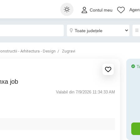
Agenț
Contul meu
onstructii - Arhitectura - Design
Zugravi
T
nxa job
Valabil din 7/9/2026 11:34:33 AM