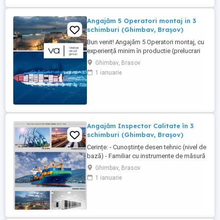
legal, asigurare Angajare ...
Angajăm 5 Operatori montaj in 3
schimburi (Ghimbav, Brașov)
Bun venit! Angajăm 5 Operatori montaj, cu
experiență minim în productie (prelucrari
prin aschiere). Căutăm persoane serioase,
Ghimbav, Brasov
dornice să învețe și să muncească, se va
1 ianuarie
oferi instruire la locul de muncă. Program:
3 schimburi - schimbul 1: 06.45-14.30 -
schimbul 2: 14.30-22.30 - schimbul 3:
22.30-6:30 ...
Angajăm Inspector Calitate în 3
schimburi (Ghimbav, Brașov)
Cerințe: - Cunoștințe desen tehnic (nivel de
bază) - Familiar cu instrumente de măsură
și control (ex. șubler) - Limba engleză
Ghimbav, Brasov
(nivel incepator) - Cunoștințe operare PC
1 ianuarie
(email, Excel) - Abilități bune de lucru în
echipă, comunicare și atenție la detalii -
Disponibilitate pentru lucru în 3 schimburi
...