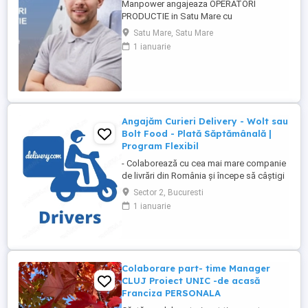
Manpower angajeaza OPERATORI
PRODUCTIE in Satu Mare cu
disponibilitate la 3 schimburi.
Satu Mare, Satu Mare
Responsabilitati principale: - asamblarea
1 ianuarie
componentelor electrice si electronice
conform instructiunilor de lucru; -
manipularea si verificarea pieselor inainte
si dupa procesul de productie; - operarea
echipamentelor ...
Angajăm Curieri Delivery - Wolt sau
Bolt Food - Plată Săptămânală |
Program Flexibil
- Colaborează cu cea mai mare companie
de livrări din România și începe să câștigi
rapid! - Cerințe: Minim 18 ani Mijloc de
Sector 2, Bucuresti
transport propriu (mașină, scuter,
1 ianuarie
motocicletă sau bicicletă) Telefon mobil
cu acces la internet - Ce oferim: Plată
săptămânală, fără întârzieri Bonusuri
atractive ...
Colaborare part- time Manager
CLUJ Proiect UNIC -de acasă
Franciza PERSONALA