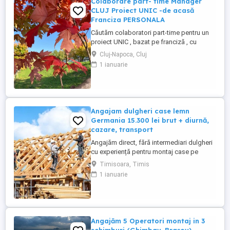
Colaborare part- time Manager
CLUJ Proiect UNIC -de acasă
Franciza PERSONALA
Căutăm colaboratori part-time pentru un
proiect UNIC , bazat pe franciză , cu
posibilitatea de a lucra de acasă. în județ
Cluj-Napoca, Cluj
dar si județele din apropiere, Domeniile
1 ianuarie
sunt : marketing si publicitate , wellness .
MANAGEMENT. Se lucrează doar in
TIMPUL LIBER, circa 1 sau 2 ore ZILNIC ...
Angajam dulgheri case lemn
Germania 15.300 lei brut + diurnă,
cazare, transport
Angajăm direct, fără intermediari dulgheri
cu experiență pentru montaj case pe
structură de lemn, Germania (Bayern și
Timisoara, Timis
Baden-Württemberg). Salariu 15.300 RON
1 ianuarie
brut pe carte de muncă Plată săptămânală
Diurnă Cazare asigurată Transport
asigurat la schimbul de tură Contract
legal, asigurare Angajare ...
Angajăm 5 Operatori montaj in 3