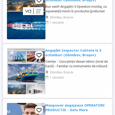
schimburi (Ghimbav, Brașov)
Bun venit! Angajăm 5 Operatori montaj, cu
experiență minim în productie (prelucrari
prin aschiere). Căutăm persoane serioase,
Ghimbav, Brasov
dornice să învețe și să muncească, se va
1 ianuarie
oferi instruire la locul de muncă. Program:
3 schimburi - schimbul 1: 06.45-14.30 -
schimbul 2: 14.30-22.30 - schimbul 3:
22.30-6:30 ...
Angajăm Inspector Calitate în 3
schimburi (Ghimbav, Brașov)
Cerințe: - Cunoștințe desen tehnic (nivel de
bază) - Familiar cu instrumente de măsură
și control (ex. șubler) - Limba engleză
Ghimbav, Brasov
(nivel incepator) - Cunoștințe operare PC
1 ianuarie
(email, Excel) - Abilități bune de lucru în
echipă, comunicare și atenție la detalii -
Disponibilitate pentru lucru în 3 schimburi
...
Manpower angajeaza OPERATORI
PRODUCTIE - Satu Mare