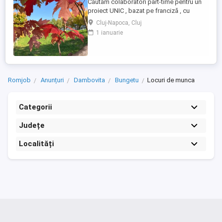
Căutăm colaboratori part-time pentru un
proiect UNIC , bazat pe franciză , cu
posibilitatea de a lucra de acasă. în județ
Cluj-Napoca, Cluj
dar si județele din apropiere, Domeniile
1 ianuarie
sunt : marketing si publicitate , wellness .
MANAGEMENT. Se lucrează doar in
TIMPUL LIBER, circa 1 sau 2 ore ZILNIC ...
Romjob
Anunțuri
Dambovita
Bungetu
Locuri de munca
Categorii
Județe
Localități