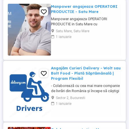
Manpower angajeaza OPERATORI
PRODUCTIE - Satu Mare
Manpower angajeaza OPERATORI
PRODUCTIE in Satu Mare cu
disponibilitate la 3 schimburi.
Satu Mare, Satu Mare
Responsabilitati principale: - asamblarea
1 ianuarie
componentelor electrice si electronice
conform instructiunilor de lucru; -
manipularea si verificarea pieselor inainte
si dupa procesul de productie; - operarea
echipamentelor ...
Angajăm Curieri Delivery - Wolt sau
Bolt Food - Plată Săptămânală |
Program Flexibil
- Colaborează cu cea mai mare companie
de livrări din România și începe să câștigi
rapid! - Cerințe: Minim 18 ani Mijloc de
Sector 2, Bucuresti
transport propriu (mașină, scuter,
1 ianuarie
motocicletă sau bicicletă) Telefon mobil
cu acces la internet - Ce oferim: Plată
săptămânală, fără întârzieri Bonusuri
atractive ...