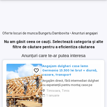
Oferte locuri de munca Bungetu Dambovita • Anunturi angajari
Nu am găsit ceea ce cauți.
Selectează categoria și alte
filtre de căutare pentru a eficientiza căutarea
Anunțuri care te-ar putea interesa
Angajam dulgheri case lemn
Germania 15.300 lei brut + diurnă,
cazare, transport
Angajăm direct, fără intermediari dulgheri
cu experiență pentru montaj case pe
structură de lemn, Germania (Bayern și
Timisoara, Timis
Baden-Württemberg). Salariu 15.300 RON
1 ianuarie
brut pe carte de muncă Plată săptămânală
Diurnă Cazare asigurată Transport
asigurat la schimbul de tură Contract