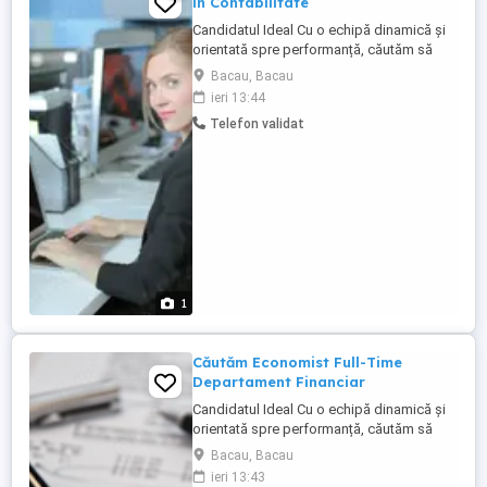
în Contabilitate
Candidatul Ideal Cu o echipă dinamică și
orientată spre performanță, căutăm să
aducem în echipa noastră un Economist
Bacau, Bacau
pentru a ne susține creșterea și
ieri 13:44
dezvoltarea continuă. Cerinte Studiile
Telefon validat
superioare economice, specializarea
Contabilitate si Informatica de gestiune;
Cunoasterea ...
1
Căutăm Economist Full-Time
Departament Financiar
Candidatul Ideal Cu o echipă dinamică și
orientată spre performanță, căutăm să
aducem în echipa noastră un Economist
Bacau, Bacau
pentru a ne susține creșterea și
ieri 13:43