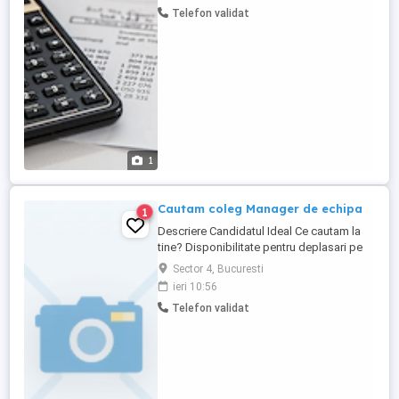
dezvoltarea continuă. Cerinte Studiile
Telefon validat
superioare economice, specializarea
Contabilitate si Informatica de gestiune;
Cunoasterea ...
1
Cautam coleg Manager de echipa
1
Descriere Candidatul Ideal Ce cautam la
tine? Disponibilitate pentru deplasari pe
teren (pozitia presupune 80% activitate de
Sector 4, Bucuresti
teren) Abilitati de operare PC (Word, Excel,
ieri 10:56
Powerpoint); Foarte bune abilitati de
Telefon validat
comunicare si negociere; Fire proactiva,
care preia initiativa; Abilitati de organizare
si planificare; Orientare ...