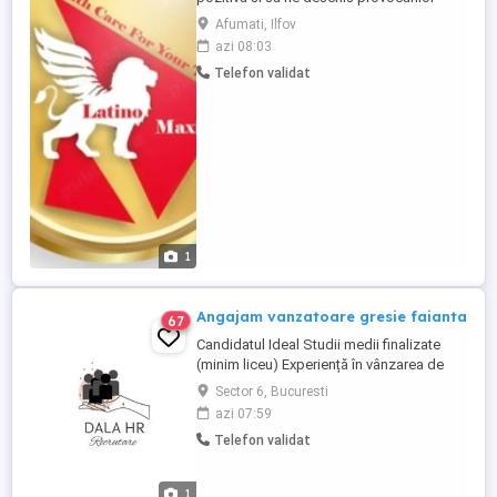
capacitate de organizare și atenție la
Afumati, Ilfov
detalii - bune abilitati de comunicare și
azi 08:03
colaborare; - sa fie familiarizat cu
Telefon validat
utilizarea calculatorului si a programului
de facturare WinMENTOR Experienta
obligatorie pe un post ...
1
Angajam vanzatoare gresie faianta
67
Candidatul Ideal Studii medii finalizate
(minim liceu) Experiență în vânzarea de
gresie și faianță (constituie avantaj major)
Sector 6, Bucuresti
Abilități bune de comunicare și relaționare
azi 07:59
cu clienții Atitudine pozitivă și orientare
Telefon validat
către vânzări Seriozitate și
responsabilitate Dorință de învățare și
implicare ...
1