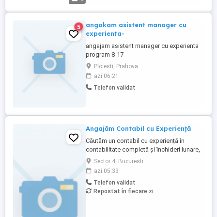
angakam asistent manager cu
5
experienta-
angajam asistent manager cu experienta
program 8-17
Ploiesti, Prahova
azi 06:21
Telefon validat
Angajăm Contabil cu Experiență
Căutăm un contabil cu experiență în
contabilitate completă și închideri lunare,
organizat, sociabil și dornic să lucreze
Sector 4, Bucuresti
într-o echipă tânără și dinamică. Cerințe:
azi 05:33
Studii medii superioare în domeniu; Minim
Telefon validat
5 ani experiență în contabilitate;
Repostat în fiecare zi
Cunoștințe solide fiscal-contabile;
Experiență avansată ...