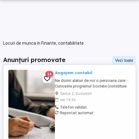
Locuri de munca in Finante, contabilitate
Anunțuri promovate
Vezi toate
Angajam contabil
14
Ne dorim alaturi de noi o persoana care: -
Cunoaste programul Socrate (constituie
avantaj); - Cunoaste Microsoft Office; - Are
Sector 2, Bucuresti
cunostinte de contabilitate financiara; -
ieri 19:56
Are experienta pe o pozitie similara, de
Telefon validat
minim 3 ani; (experienta dobandita intr-o
Repostat automat
firma de contabilitate constituie un
avantaj); - ...