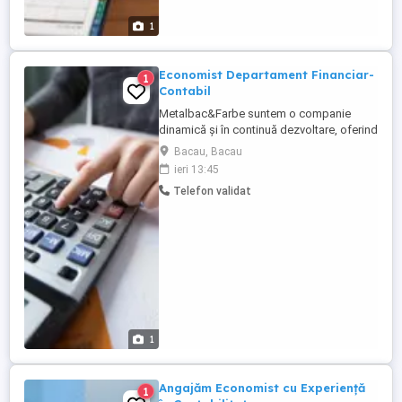
1
Economist Departament Financiar-
1
Contabil
Metalbac&Farbe suntem o companie
dinamică și în continuă dezvoltare, oferind
soluții inovative și profesionale pentru
Bacau, Bacau
clienții noștri. Suntem în căutarea unui
ieri 13:45
economist contabil, talentat a pentru a se
Telefon validat
alătura echipei noastre din departamentul
financiar. Candidatul ideal va avea
cunoștințe de contabilitate ...
1
Angajăm Economist cu Experiență
1