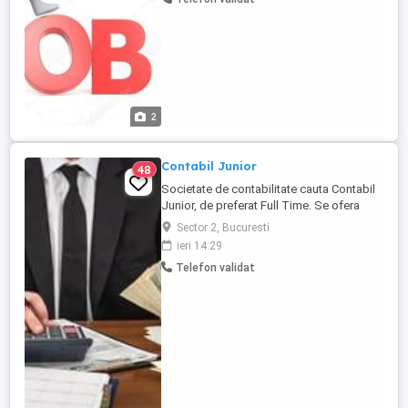
ELECTRICA. CARTE DE MUNCA, PROGRAM
DE LUCRU 8,00-17,00 DE , LUNI-VINERI
SALAR ATRACTIV, INFORMATII SAU
MESAJ LA TELEFON
2
Contabil Junior
48
Societate de contabilitate cauta Contabil
Junior, de preferat Full Time. Se ofera
salariu fix, prime. Cerinte: Seriozitate,
Sector 2, Bucuresti
ambitie, capacitate buna de comunicare si
ieri 14:29
interactiune sociala, buna concentrare,
Telefon validat
cunostinte microsoft office, windows.
Program de luni pana vineri. Locatia:
Bucuresti, Sector ...