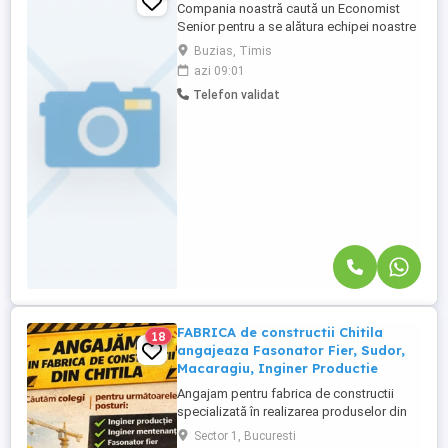
Compania noastră caută un Economist
Senior pentru a se alătura echipei noastre
din Buziaș, județul Timiș. Candidatul ideal
Buzias, Timis
va avea experiență relevantă în domeniul
azi 09:01
economic și va fi responsabil pentru o
Telefon validat
gamă largă de activități financiare și
contabile. **Responsabilități principale:**
* Analiza și ...
FABRICA de constructii Chitila
18
angajeaza Fasonator Fier, Sudor,
Macaragiu, Inginer Productie
Angajam pentru fabrica de constructii
specializată în realizarea produselor din
beton prefabricat, situata in Bucuresti-
Sector 1, Bucuresti
CHITILA, cu peste 15 ani experienta .