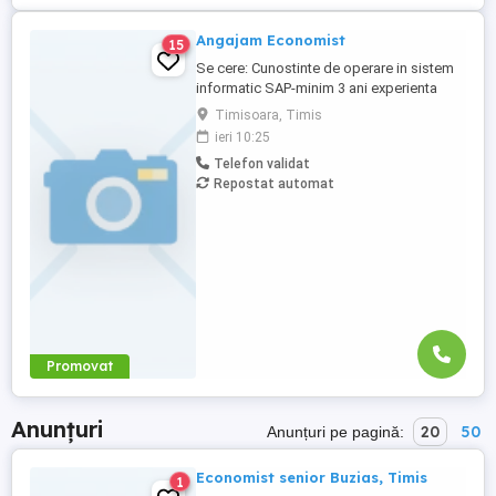
Angajam Economist
15
Se cere: Cunostinte de operare in sistem
informatic SAP-minim 3 ani experienta
Minim 3 ani experienta in contabilitate
Timisoara, Timis
financiara si de gestiune, Studii
ieri 10:25
superioare de profil (contabilitate)
Telefon validat
Cunoștințe temeinice de legislație fiscală,
Repostat automat
contabilitate financiară și de gestiune Bun
cunoscător al pachetului ...
Promovat
Anunțuri
20
50
Anunțuri pe pagină:
Economist senior Buzias, Timis
1