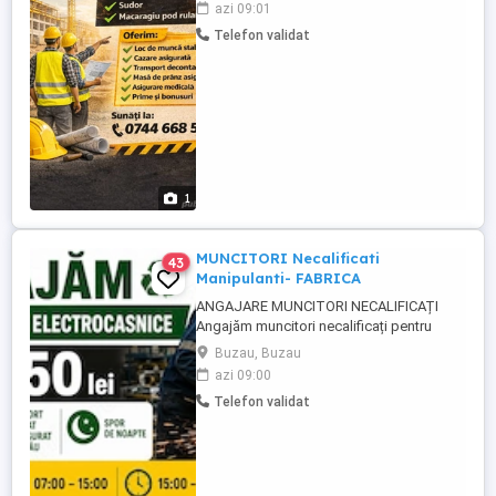
azi 09:01
Căutăm colegi pentru următoarele posturi:
Telefon validat
Inginer producție Inginer mentenanță
Fasonator fier Sudor Macaragiu pod
rulant Oferim: Loc ...
1
MUNCITORI Necalificati
43
Manipulanti- FABRICA
ANGAJARE MUNCITORI NECALIFICAȚI
Angajăm muncitori necalificați pentru
fabrica de reciclare electrocasnice. Se
Buzau, Buzau
cere efort fizic! Program (3 schimburi):
azi 09:00
Schimbul 1: 7:00 15:00 Schimbul 2: 15:00
Telefon validat
23:00 Schimbul 3: 23:00 07:00. Se asigură
transport din Buzău Se decontează
abonamentul pentru ...