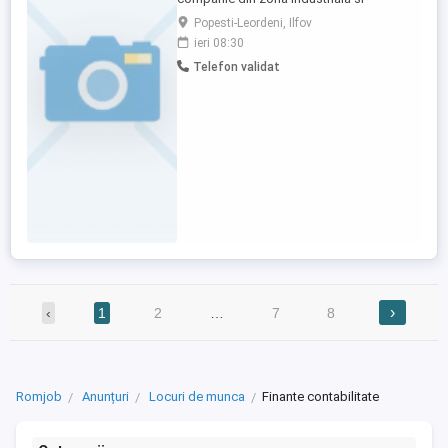
productie, recrutam Electrician
Popesti-Leordeni, Ilfov
Mentenanta pentru activitati de
ieri 08:30
mentenanta preventiva si interventii
Telefon validat
electrice asupra utilajelor si
echipamentelor din productie. Rolul este
unul practic, operational, ...
›
‹
1
2
…
7
8
Romjob
Anunțuri
Locuri de munca
Finante contabilitate