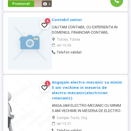
Promovat
1
Contabil senior
4
CAUTAM CONTABIL CU EXPERIENTA IN
DOMENIUL FINANCIAR-CONTABIL
Tulcea, Tulcea
ieri 16:56
Telefon validat
Angajam electro-mecanic cu minim
1
5 ani vechime in meseria de
electro-mecanic(electrician
+mecanic)
ANGAJAM ELECTRO-MECANIC CU MINIM
5 ANI VECHIME IN MESERIA DE ELECTRO-
MECANIC(ELECTRICIAN +MECANIC),
Campia Turzii, Cluj
INTRETINERE MASINI SI
ieri 15:31
UTILAJE,COMPRESOR,INSTALATIA
Telefon validat