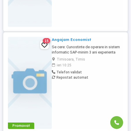
Angajam Economist
15
Se cere: Cunostinte de operare in sistem
informatic SAP-minim 3 ani experienta
Minim 3 ani experienta in contabilitate
Timisoara, Timis
financiara si de gestiune, Studii
ieri 10:25
superioare de profil (contabilitate)
Telefon validat
Cunoștințe temeinice de legislație fiscală,
Repostat automat
contabilitate financiară și de gestiune Bun
cunoscător al pachetului ...
Promovat