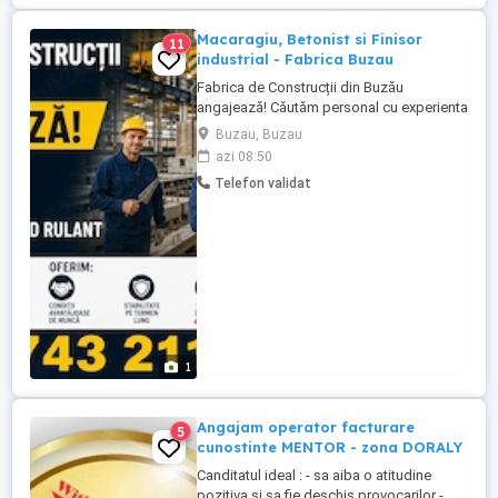
Macaragiu, Betonist si Finisor
11
industrial - Fabrica Buzau
Fabrica de Construcții din Buzău
angajează! Căutăm personal cu experienta
pentru următoarele poziții: - Betoniști -
Buzau, Buzau
Finisori - Fierari - legat fier - Macaragii pod
azi 08:50
rulant Grupa E + ISCIR Program de lucru:
Telefon validat
Luni Vineri- 8 ore zi Oferim: - Condiții
avantajoase de muncă - Stabilitate pe
termen ...
1
Angajam operator facturare
5
cunostinte MENTOR - zona DORALY
Canditatul ideal : - sa aiba o atitudine
pozitiva si sa fie deschis provocarilor -