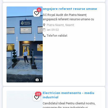
angajare referent resurse umane
6
SC Royal Audit din Piatra Neamț
angajează referent resurse umane cu
experiență. Condiții la angajare: REFERENT
Piatra Neamt, Neamt
RESURSE UMANE - condiții: - studii de
ieri 09:02
specialitate(avantaj) - curs inspector
Telefon validat
resurse umane - Experienta in domeniu
minim un an - cunoștințe aprofundate ale
Codului Muncii precum si experiență ...
1
Electrician mentenanta - mediu
20
industrial
Candidatul Ideal Pentru clientul nostru,
companie din zona industriala si