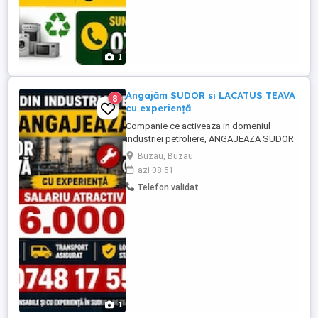
1
Angajăm SUDOR si LACATUS TEAVA
8
cu experiență
Companie ce activeaza in domeniul
industriei petroliere, ANGAJEAZA SUDOR
ȚEAVĂ si LACATUS (IZOMETRIE) CU
Buzau, Buzau
EXPERIENȚĂ. Oferim: - Salariu atractiv,
azi 08:51
negociat în funcție de experiență, pornind
Telefon validat
6000 lei NET - Diurnă - Cazare asigurată -
Transport asigurat - Loc de muncă stabil
și sigur ...
1