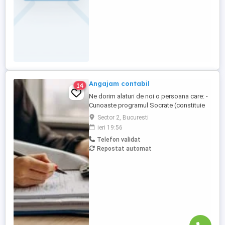
Angajam contabil
14
Ne dorim alaturi de noi o persoana care: -
Cunoaste programul Socrate (constituie
avantaj); - Cunoaste Microsoft Office; - Are
Sector 2, Bucuresti
cunostinte de contabilitate financiara; -
ieri 19:56
Are experienta pe o pozitie similara, de
Telefon validat
minim 3 ani; (experienta dobandita intr-o
Repostat automat
firma de contabilitate constituie un
avantaj); - ...