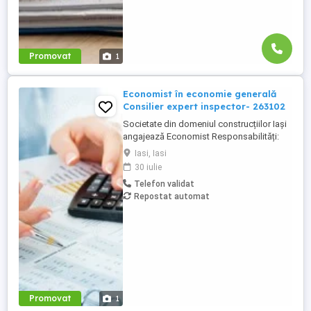
Promovat
1
Economist în economie generală
Consilier expert inspector- 263102
Societate din domeniul construcțiilor Iași
angajează Economist Responsabilități:
Înregistrarea și verificarea documentelor
Iasi, Iasi
contabile (facturi, bonuri, chitanțe, NIR-uri,
30 iulie
deconturi) Operarea și reconcilierea
Telefon validat
tranzacțiilor de casă și bancă Verificarea,
Repostat automat
analiza și reglarea soldurilor clienți și
furnizori Gestionarea ...
Promovat
1