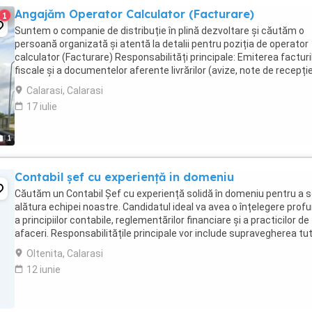
Angajăm Operator Calculator (Facturare)
1
Suntem o companie de distribuție în plină dezvoltare și căutăm o
persoană organizată și atentă la detalii pentru poziția de operator
calculator (Facturare) Responsabilități principale: Emiterea facturi
fiscale și a documentelor aferente livrărilor (avize, note de recepți
etc.) Operarea și verificarea ...
Calarasi, Calarasi
17 iulie
1
Contabil șef cu experiență in domeniu
Căutăm un Contabil Șef cu experiență solidă în domeniu pentru a 
alătura echipei noastre. Candidatul ideal va avea o înțelegere prof
a principiilor contabile, reglementărilor financiare și a practicilor de
afaceri. Responsabilitățile principale vor include supravegherea tu
operațiunilor contabile, ...
Oltenita, Calarasi
12 iunie