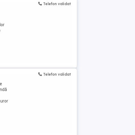
Telefon validat
lor
e
Telefon validat
se
undă
turor