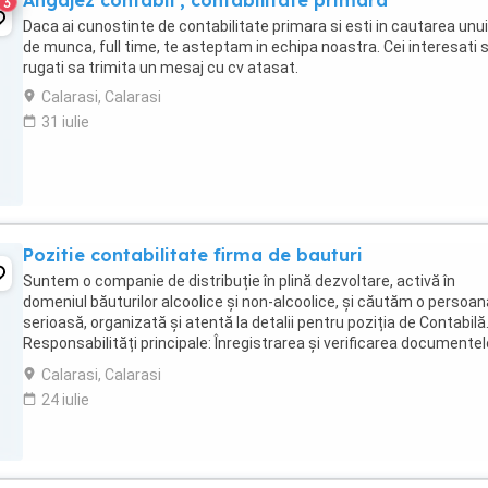
Angajez contabil , contabilitate primara
3
Daca ai cunostinte de contabilitate primara si esti in cautarea unui
de munca, full time, te asteptam in echipa noastra. Cei interesati 
rugati sa trimita un mesaj cu cv atasat.
Calarasi, Calarasi
31 iulie
Pozitie contabilitate firma de bauturi
Suntem o companie de distribuție în plină dezvoltare, activă în
domeniul băuturilor alcoolice și non-alcoolice, și căutăm o persoan
serioasă, organizată și atentă la detalii pentru poziția de Contabilă
Responsabilități principale: Înregistrarea și verificarea documentel
contabile primare Operarea ...
Calarasi, Calarasi
24 iulie