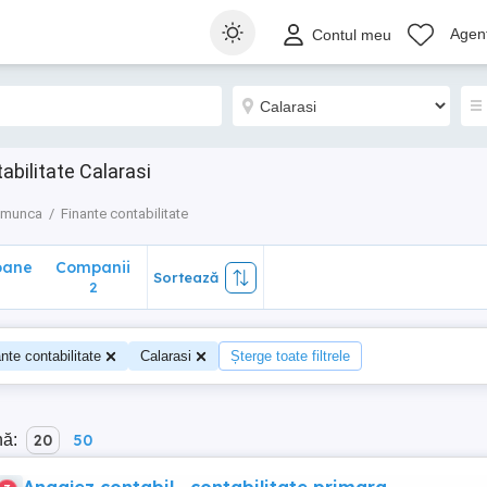
ane
Companii
Sortează
Agenț
Contul meu
2
abilitate Calarasi
e munca
Finante contabilitate
oane
Companii
Sortează
2
nte contabilitate
Calarasi
Șterge toate filtrele
nă:
20
50