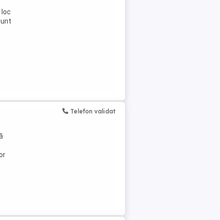
 loc
sunt
Telefon validat
ă
.
or