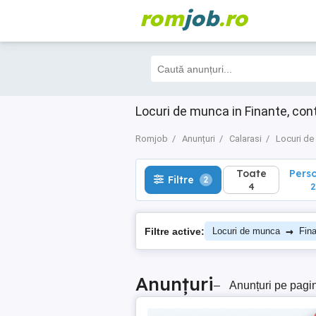
rom
job
.ro
Toate
Perso
Filtre
2
4
2
Locuri de munca in Finante, cont
Romjob
Anunțuri
Calarasi
Locuri d
Toate
Pers
Filtre
2
4
2
→
Filtre active:
Locuri de munca
Fina
Anunțuri
–
Anunțuri pe pagi