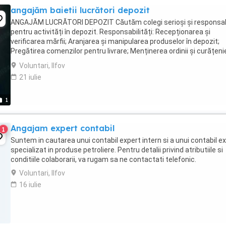
angajăm baietii lucrători depozit
ANGAJĂM LUCRĂTORI DEPOZIT Căutăm colegi serioși și responsab
pentru activități în depozit. Responsabilități: Recepționarea și
verificarea mărfii; Aranjarea și manipularea produselor în depozit;
Pregătirea comenzilor pentru livrare; Menținerea ordinii și curățenie
spațiul de lucru. Cerințe: Seriozitate ...
Voluntari, Ilfov
21 iulie
1
Angajam expert contabil
1
Suntem in cautarea unui contabil expert intern si a unui contabil e
specializat in produse petroliere. Pentru detalii privind atributiile si
conditiile colaborarii, va rugam sa ne contactati telefonic.
Voluntari, Ilfov
16 iulie