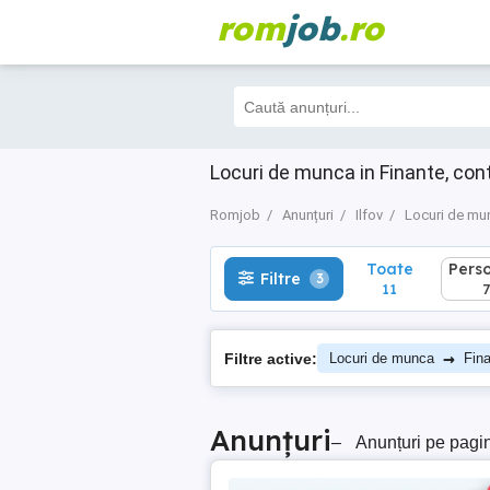
rom
job
.ro
Toate
Perso
Filtre
3
11
7
Locuri de munca in Finante, conta
Romjob
Anunțuri
Ilfov
Locuri de mu
Toate
Pers
Filtre
3
11
7
→
Filtre active:
Locuri de munca
Fina
Anunțuri
–
Anunțuri pe pagi