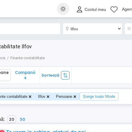
ane
Companii
Sortează
Agenț
Contul meu
4
bilitate Ilfov
nca
Finante contabilitate
oane
Companii
Sortează
4
nte contabilitate
Ilfov
Persoane
Șterge toate filtrele
nă:
20
50