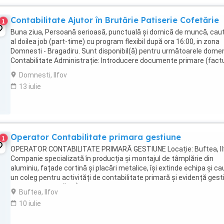
Contabilitate Ajutor în Brutărie Patiserie Cofetărie
1
Buna ziua, Persoană serioasă, punctuală și dornică de muncă, cau
al doilea job (part-time) cu program flexibil după ora 16:00, in zona
Domnesti - Bragadiru. Sunt disponibil(ă) pentru următoarele domeni
Contabilitate Administrație: Introducere documente primare (factu
chitanțe, extrase). Verificare ...
Domnesti, Ilfov
13 iulie
Operator Contabilitate primara gestiune
1
OPERATOR CONTABILITATE PRIMARĂ GESTIUNE Locație: Buftea, Il
Companie specializată în producția și montajul de tâmplărie din
aluminiu, fațade cortină și placări metalice, își extinde echipa și ca
un coleg pentru activități de contabilitate primară și evidență gest
RESPONSABILITĂȚI: Înregistrarea ...
Buftea, Ilfov
10 iulie