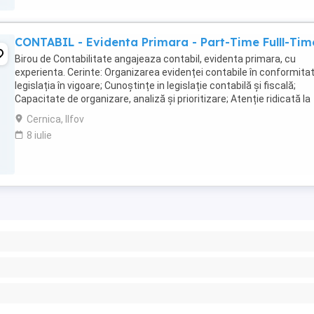
CONTABIL - Evidenta Primara - Part-Time Fulll-Tim
Birou de Contabilitate angajeaza contabil, evidenta primara, cu
experienta. Cerinte: Organizarea evidenței contabile în conformita
legislația în vigoare; Cunoștințe in legislație contabilă și fiscală;
Capacitate de organizare, analiză și prioritizare; Atenție ridicată la
detalii și responsabilitate ...
Cernica, Ilfov
8 iulie