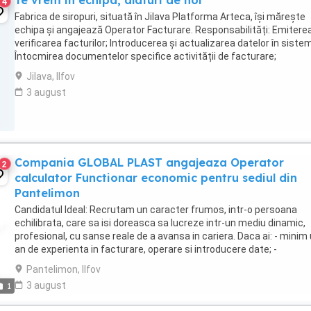
Te vrem in echipa, alaturi de noi
4
Fabrica de siropuri, situată în Jilava Platforma Arteca, își mărește
echipa și angajează Operator Facturare. Responsabilități: Emiterea
verificarea facturilor; Introducerea și actualizarea datelor în sistem
Întocmirea documentelor specifice activității de facturare;
Colaborarea cu departamentele ...
Jilava, Ilfov
3 august
Compania GLOBAL PLAST angajeaza Operator
2
calculator Functionar economic pentru sediul din
Pantelimon
Candidatul Ideal: Recrutam un caracter frumos, intr-o persoana
echilibrata, care sa isi doreasca sa lucreze intr-un mediu dinamic,
profesional, cu sanse reale de a avansa in cariera. Daca ai: - minim
an de experienta in facturare, operare si introducere date; -
capacitatea de a duce la bun sfarsit ...
Pantelimon, Ilfov
3 august
1