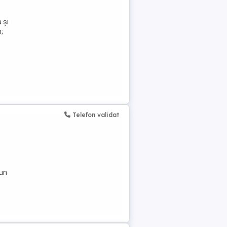
 și
;
Telefon validat
 un