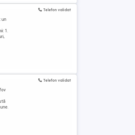
Telefon validat
t un
i: 1.
ri,
Telefon validat
fov
ută
iune.