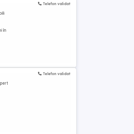
Telefon validat
ili
i în
Telefon validat
xpert