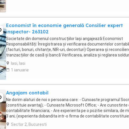
Economist în economie generală Consilier expert
inspector- 263102
Societate din domeniul construcțiilor Iași angajează Economist
Responsabilități: Înregistrarea și verificarea documentelor contabi
(facturi, bonuri, chitanțe, NIR-uri, deconturi) Operarea și reconcilie
tranzacțiilor de casă și bancă Verificarea, analiza și reglarea soldur
clienți și furnizori Gestionarea ...
Iasi, Iasi
1 ianuarie
Angajam contabil
Ne dorim alaturi de noi o persoana care: - Cunoaste programul Soc
(constituie avantaj); - Cunoaste Microsoft Office; - Are cunostinte
contabilitate financiara; - Are experienta pe o pozitie similara, de 
3 ani; (experienta dobandita intr-o firma de contabilitate constitui
avantaj); - ...
Sector 2, Bucuresti