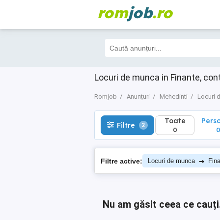
rom
job
.ro
Toate
Perso
Filtre
2
0
0
Locuri de munca in Finante, con
Romjob
Anunțuri
Mehedinti
Locuri 
Toate
Pers
Filtre
2
0
→
Filtre active:
Locuri de munca
Fina
Nu am găsit ceea ce cauți