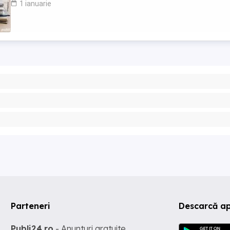
1 ianuarie
Parteneri
Descarcă ap
Publi24.ro
- Anunturi gratuite