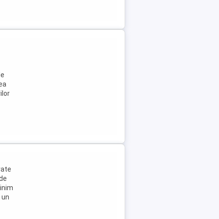
le
rea
ilor
rate
 de
minim
e un