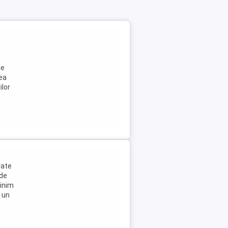
le
rea
ilor
rate
 de
minim
e un