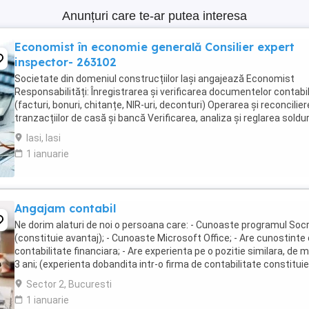
Anunțuri care te-ar putea interesa
Economist în economie generală Consilier expert
inspector- 263102
Societate din domeniul construcțiilor Iași angajează Economist
Responsabilități: Înregistrarea și verificarea documentelor contabi
(facturi, bonuri, chitanțe, NIR-uri, deconturi) Operarea și reconcilie
tranzacțiilor de casă și bancă Verificarea, analiza și reglarea soldur
clienți și furnizori Gestionarea ...
Iasi, Iasi
1 ianuarie
Angajam contabil
Ne dorim alaturi de noi o persoana care: - Cunoaste programul Soc
(constituie avantaj); - Cunoaste Microsoft Office; - Are cunostinte
contabilitate financiara; - Are experienta pe o pozitie similara, de 
3 ani; (experienta dobandita intr-o firma de contabilitate constitui
avantaj); - ...
Sector 2, Bucuresti
1 ianuarie