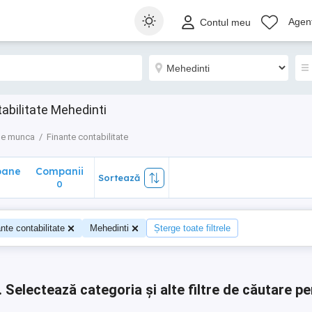
ane
Companii
Sortează
Agenț
Contul meu
0
tabilitate Mehedinti
de munca
Finante contabilitate
oane
Companii
Sortează
0
0
nte contabilitate
Mehedinti
Șterge toate filtrele
.
Selectează categoria și alte filtre de căutare pe