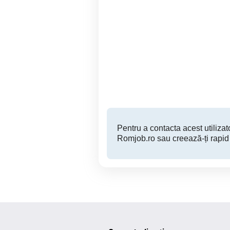
Angajam personal pentru
Angajăm cosmeticiana cu
Salon de coafura, frizerie,
manichiura pedichiura
Sector 3
Pentru a contacta acest utilizato
Romjob.ro sau creează-ți rapid