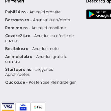
Parteneri
Descarcă ap
Publi24.ro
- Anunturi gratuite
Bestauto.ro
- Anunturi auto/moto
Romimo.ro
- Anunturi imobiliare
Cazare24.ro
- Anunturi cu oferte de
cazare
Bestbike.ro
- Anunturi moto
Animalutul.ro
- Anunturi gratuite
animale
Startapro.hu
- Ingyenes
Apróhirdetés
Quoka.de
- Kostenlose Kleinanzeigen