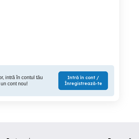
Vând apartament doua
Esti STYLIST si vrei sa
sau fără experiență
camere stradal
ajungi M
echipa G
Sector 3
Sector 3
S
r, intră în contul tău
Intră în cont /
Înregistrează-te
 un cont nou!