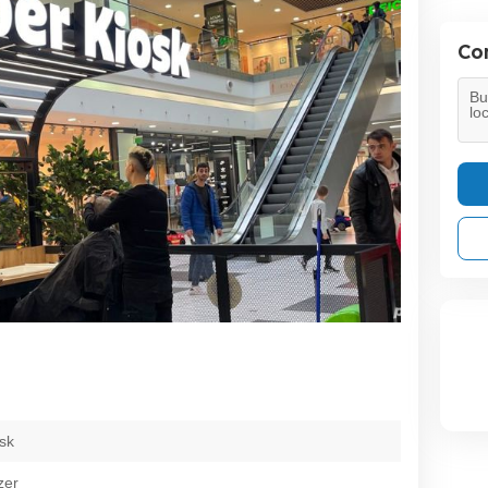
Con
sk
zer