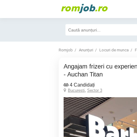
rom
job
.ro
Romjob
Anunțuri
Locuri de munca
F
Angajam frizeri cu experienta, Barber Kiosk
- Auchan Titan
4 Candidați
Bucuresti
,
Sector 3