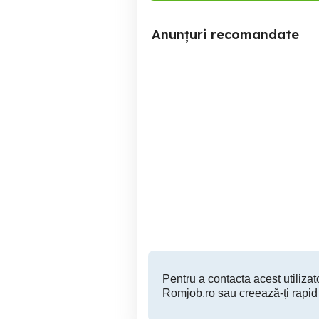
Anunțuri recomandate
Angajez frizerita si coafeza
.
C
Sector 5
Pentru a contacta acest utilizato
Romjob.ro sau creează-ți rapid