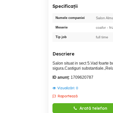
Specificații
Numele companiei
Salon Alm
Meserie
coafor - fri
Tip job
full time
Descriere
Salon situat in sect 5.Vad foarte b
sigura.Castiguri substantiale.,Relati
ID anunț
: 1709620787
Vizualizări:
0
Raportează
Arată telefon