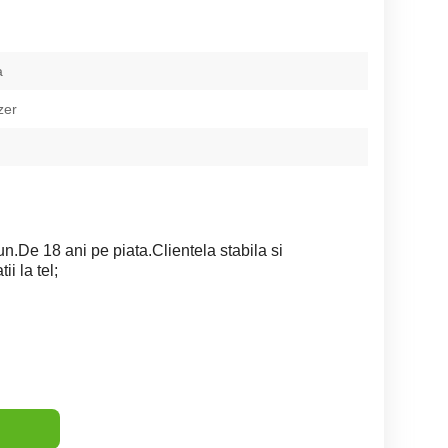
a
zer
un.De 18 ani pe piata.Clientela stabila si
i la tel;