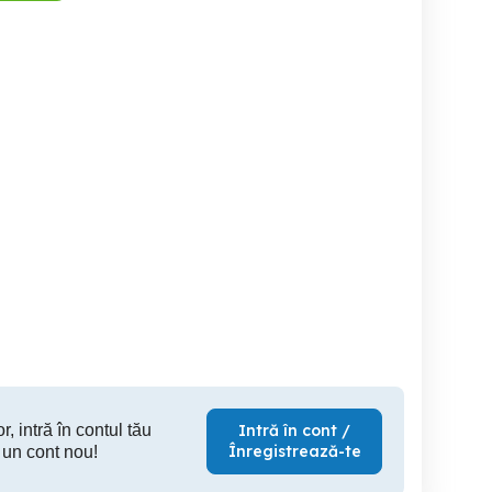
Angajez Frizerita si
Angajez Coafeza si
frizeri- inchiriat post de
oafeza Piata Ferentari
frizerita
Sector 5
Sector 5
S
r, intră în contul tău
Intră în cont /
Înregistrează-te
 un cont nou!