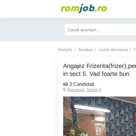
rom
job
.ro
Romjob
Anunțuri
Locuri de munca
F
Angajez Frizerita(frizer),pentru salon situat
in sect 5. Vad foarte bun.
3 Candidați
Bucuresti
,
Sector 5