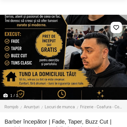
1
/ 1
Romjob
Anunțuri
Locuri de munca
Frizerie - Coafura - Cosmetica
Barber începător | Fade, Taper, Buzz Cut |