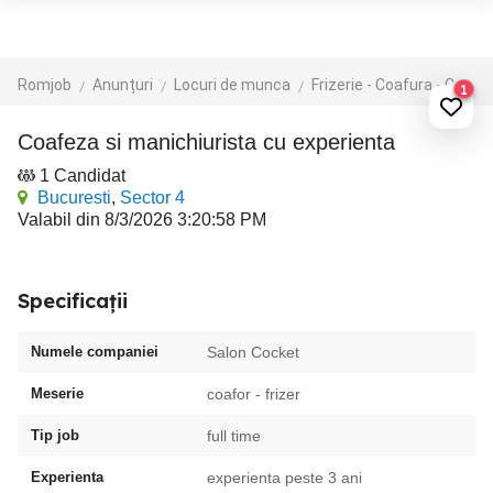
Romjob
Anunțuri
Locuri de munca
Frizerie - Coafura - Cosmetica
1
Coafeza si manichiurista cu experienta
1 Candidat
Bucuresti
,
Sector 4
Valabil din 8/3/2026 3:20:58 PM
Specificații
Numele companiei
Salon Cocket
Meserie
coafor - frizer
Tip job
full time
Experienta
experienta peste 3 ani