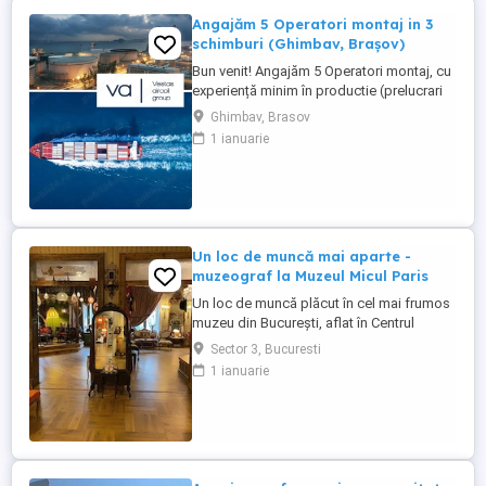
Angajăm 5 Operatori montaj in 3
schimburi (Ghimbav, Brașov)
Bun venit! Angajăm 5 Operatori montaj, cu
experiență minim în productie (prelucrari
prin aschiere). Căutăm persoane serioase,
Ghimbav, Brasov
dornice să învețe și să muncească, se va
1 ianuarie
oferi instruire la locul de muncă. Program:
3 schimburi - schimbul 1: 06.45-14.30 -
schimbul 2: 14.30-22.30 - schimbul 3:
22.30-6:30 ...
Un loc de muncă mai aparte -
muzeograf la Muzeul Micul Paris
Un loc de muncă plăcut în cel mai frumos
muzeu din București, aflat în Centrul
Istoric. Jobul presupune primirea
Sector 3, Bucuresti
vizitatorilor, limba engleză, realizarea unei
1 ianuarie
prezentări care se învață, vocabular bogat,
bună dispoziție, stare surâzătoare,
participare la Seratele muzicale ale
muzeului, interacțiune pe ...