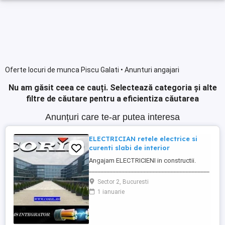
Oferte locuri de munca Piscu Galati • Anunturi angajari
Nu am găsit ceea ce cauți.
Selectează categoria și alte
filtre de căutare pentru a eficientiza căutarea
Anunțuri care te-ar putea interesa
ELECTRICIAN retele electrice si
curenti slabi de interior
Angajam ELECTRICIENI in constructii.
________________________________________
Daca sti ca ai calificare si experienta in
Sector 2, Bucuresti
executia si punerea in functiune de
1 ianuarie
instalatii electrice de joasa tensiune; Ai
deja studii in domeniul electric si vrei sa te
specializezi si pe instalarea
echipamentelor de comunicatii ...