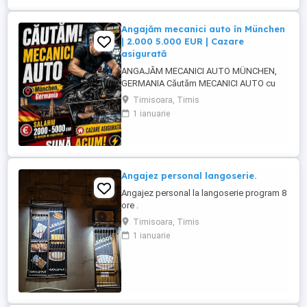
Angajăm mecanici auto în München
| 2.000 5.000 EUR | Cazare
asigurată
ANGAJĂM MECANICI AUTO MÜNCHEN,
GERMANIA Căutăm MECANICI AUTO cu
experiență pentru activitate în München,
Timisoara, Timis
Germania. SALARIU: între 2.000 și 5.000
1 ianuarie
EUR, în funcție de experiență și nivelul de
pregătire. CAZARE ASIGURATĂ Căutăm
persoane serioase, responsabile și cu
experiență în domeniul mecanicii ...
Angajez personal langoserie.
Angajez personal la langoserie program 8
ore .
Timisoara, Timis
1 ianuarie