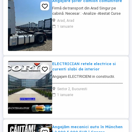
Angajare șofer camion comunitate
Firmă de transport din Arad Singur pe
cabină. Necesar : -Analize -Atestat Curse
circuit in 15 zile 3 zile libere 30 zile 7 zile
Arad, Arad
libere 8 săptămâni 14 zile libere
1 ianuarie
Austria,Cehia,Germania,Belgia, Franța,
Italia, Ungaria. Se pleaca si se vine cu
camionul , la sfârșitul perioadei, ...
ELECTRICIAN retele electrice si
curenti slabi de interior
Angajam ELECTRICIENI in constructii.
________________________________________
Daca sti ca ai calificare si experienta in
Sector 2, Bucuresti
executia si punerea in functiune de
1 ianuarie
instalatii electrice de joasa tensiune; Ai
deja studii in domeniul electric si vrei sa te
specializezi si pe instalarea
echipamentelor de comunicatii ...
Angajăm mecanici auto în München