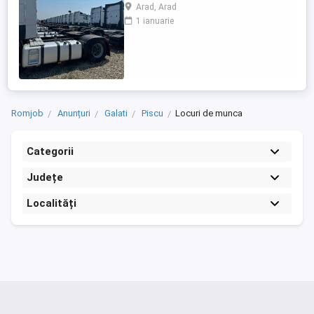
circuit in 15 zile 3 zile libere 30 zile 7 zile
Arad, Arad
libere 8 săptămâni 14 zile libere
1 ianuarie
Austria,Cehia,Germania,Belgia, Franța,
Italia, Ungaria. Se pleaca si se vine cu
camionul , la sfârșitul perioadei, ...
Romjob
Anunțuri
Galati
Piscu
Locuri de munca
Categorii
Județe
Localități