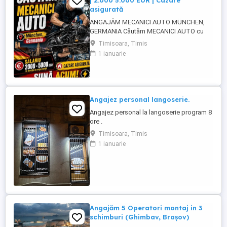
| 2.000 5.000 EUR | Cazare
asigurată
ANGAJĂM MECANICI AUTO MÜNCHEN,
GERMANIA Căutăm MECANICI AUTO cu
experiență pentru activitate în München,
Timisoara, Timis
Germania. SALARIU: între 2.000 și 5.000
1 ianuarie
EUR, în funcție de experiență și nivelul de
pregătire. CAZARE ASIGURATĂ Căutăm
persoane serioase, responsabile și cu
experiență în domeniul mecanicii ...
Angajez personal langoserie.
Angajez personal la langoserie program 8
ore .
Timisoara, Timis
1 ianuarie
Angajăm 5 Operatori montaj in 3
schimburi (Ghimbav, Brașov)