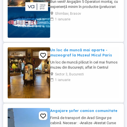
Bun venit! Angajăm 5 Operatori montaj, cu
experiență minim în productie (prelucrari
prin aschiere). Căutăm persoane serioase,
Ghimbav, Brasov
dornice să învețe și să muncească, se va
1 ianuarie
oferi instruire la locul de muncă. Program:
3 schimburi - schimbul 1: 06.45-14.30 -
schimbul 2: 14.30-22.30 - schimbul 3:
22.30-6:30 ...
Un loc de muncă mai aparte -
muzeograf la Muzeul Micul Paris
Un loc de muncă plăcut în cel mai frumos
muzeu din București, aflat în Centrul
Istoric. Jobul presupune primirea
Sector 3, Bucuresti
vizitatorilor, limba engleză, realizarea unei
1 ianuarie
prezentări care se învață, vocabular bogat,
bună dispoziție, stare surâzătoare,
participare la Seratele muzicale ale
muzeului, interacțiune pe ...
Angajare șofer camion comunitate
Firmă de transport din Arad Singur pe
cabină. Necesar : -Analize -Atestat Curse