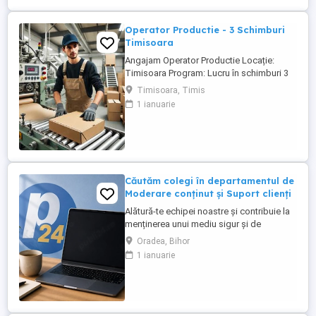
principale: - Efectueaza diagnoza tehnica
...
Operator Productie - 3 Schimburi
Timisoara
Angajam Operator Productie Locație:
Timisoara Program: Lucru în schimburi 3
schimburi Compania noastră caută
Timisoara, Timis
Operatori Producție Cartonagist, care să
1 ianuarie
se alăture echipei noastre. Rolul implică
activități de producție și prelucrare a
cartonului conform cerințelor specifice ale
clienților. Responsabilități ...
Căutăm colegi în departamentul de
Moderare conținut și Suport clienți
Alătură-te echipei noastre și contribuie la
menținerea unui mediu sigur și de
încredere pe platformele noastre de
Oradea, Bihor
anunțuri din România, Germania și
1 ianuarie
Ungaria. În funcție de experiența și
abilitățile tale, vei avea un rol în moderarea
conținutului postat de utilizatori și sau în
oferirea de suport clienților ...