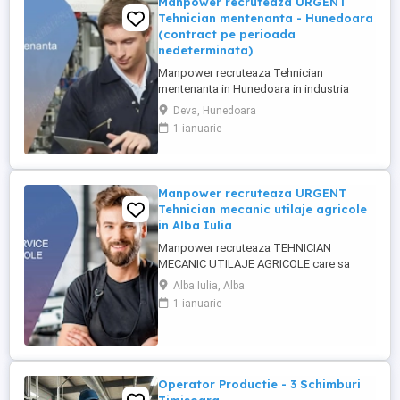
Manpower recruteaza URGENT
Tehnician mentenanta - Hunedoara
(contract pe perioada
nedeterminata)
Manpower recruteaza Tehnician
mentenanta in Hunedoara in industria
automotive. Responsabilitati principale: -
Deva, Hunedoara
Analizarea si executarea lucrarilor de
1 ianuarie
reparatie, intretinere si revizie; - Verificarea
functionarii echipamentelor si participarea
la testarea sistemelor complexe, utilizand
sisteme de diagnosticare ...
Manpower recruteaza URGENT
Tehnician mecanic utilaje agricole
in Alba Iulia
Manpower recruteaza TEHNICIAN
MECANIC UTILAJE AGRICOLE care sa
participe la asigurarea mentenantei,
Alba Iulia, Alba
diagnosticarii si repararii utilajelor agricole
1 ianuarie
(ex: tractoare, combine), astfel incat
acestea sa functioneze la parametri
optimi in teren. Responsabilitati
principale: - Efectueaza diagnoza tehnica
...
Operator Productie - 3 Schimburi