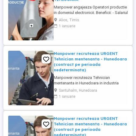
Manpower angajeaza Operatori productie
in domeniul electronicii. Beneficii: - Salariul
- 5200 lei brut; - Tichete de masa de 35 de
Alios, Timis
lei zi lucratoare; - Mediu de lucru modern
1 ianuarie
si stabil; - Oportunitati de dezvoltare
profesionala; Transportul este asigurat
din Timisoara si din urmatorele localitati:
Bogda, ...
Manpower recruteaza URGENT
Tehnician mentenanta - Hunedoara
(contract pe perioada
nedeterminata)
Manpower recruteaza Tehnician
mentenanta in Hunedoara in industria
automotive. Responsabilitati principale: -
Santuhalm, Hunedoara
Analizarea si executarea lucrarilor de
1 ianuarie
reparatie, intretinere si revizie; - Verificarea
functionarii echipamentelor si participarea
la testarea sistemelor complexe, utilizand
sisteme de diagnosticare ...
Manpower recruteaza URGENT
Tehnician mentenanta - Hunedoara
(contract pe perioada
nedeterminata)