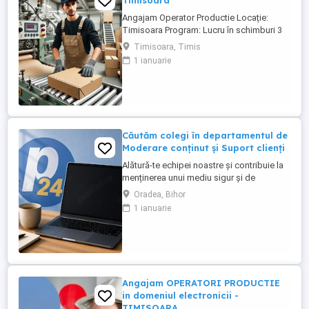
Timisoara
Angajam Operator Productie Locație:
Timisoara Program: Lucru în schimburi 3
schimburi Compania noastră caută
Timisoara, Timis
Operatori Producție Cartonagist, care să
1 ianuarie
se alăture echipei noastre. Rolul implică
activități de producție și prelucrare a
cartonului conform cerințelor specifice ale
clienților. Responsabilități ...
Căutăm colegi în departamentul de
Moderare conținut și Suport clienți
Alătură-te echipei noastre și contribuie la
menținerea unui mediu sigur și de
încredere pe platformele noastre de
Oradea, Bihor
anunțuri din România, Germania și
1 ianuarie
Ungaria. În funcție de experiența și
abilitățile tale, vei avea un rol în moderarea
conținutului postat de utilizatori și sau în
oferirea de suport clienților ...
Angajam OPERATORI PRODUCTIE
in domeniul electronicii -
TIMISOARA