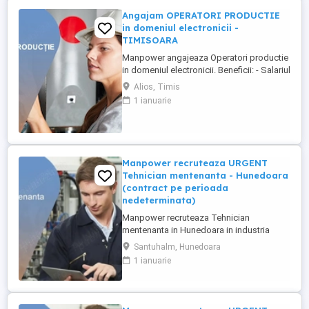
Angajam OPERATORI PRODUCTIE
in domeniul electronicii -
TIMISOARA
Manpower angajeaza Operatori productie
in domeniul electronicii. Beneficii: - Salariul
- 5200 lei brut; - Tichete de masa de 35 de
Alios, Timis
lei zi lucratoare; - Mediu de lucru modern
1 ianuarie
si stabil; - Oportunitati de dezvoltare
profesionala; Transportul este asigurat
din Timisoara si din urmatorele localitati:
Bogda, ...
Manpower recruteaza URGENT
Tehnician mentenanta - Hunedoara
(contract pe perioada
nedeterminata)
Manpower recruteaza Tehnician
mentenanta in Hunedoara in industria
automotive. Responsabilitati principale: -
Santuhalm, Hunedoara
Analizarea si executarea lucrarilor de
1 ianuarie
reparatie, intretinere si revizie; - Verificarea
functionarii echipamentelor si participarea
la testarea sistemelor complexe, utilizand
sisteme de diagnosticare ...