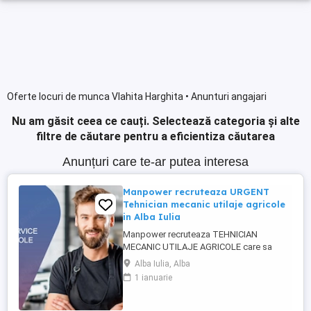
Oferte locuri de munca Vlahita Harghita • Anunturi angajari
Nu am găsit ceea ce cauți.
Selectează categoria și alte
filtre de căutare pentru a eficientiza căutarea
Anunțuri care te-ar putea interesa
Manpower recruteaza URGENT
Tehnician mecanic utilaje agricole
in Alba Iulia
Manpower recruteaza TEHNICIAN
MECANIC UTILAJE AGRICOLE care sa
participe la asigurarea mentenantei,
Alba Iulia, Alba
diagnosticarii si repararii utilajelor agricole
1 ianuarie
(ex: tractoare, combine), astfel incat
acestea sa functioneze la parametri
optimi in teren. Responsabilitati