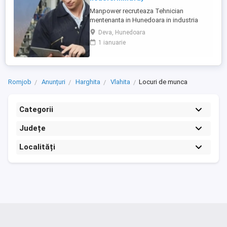
Manpower recruteaza Tehnician
mentenanta in Hunedoara in industria
automotive. Responsabilitati principale: -
Deva, Hunedoara
Analizarea si executarea lucrarilor de
1 ianuarie
reparatie, intretinere si revizie; - Verificarea
functionarii echipamentelor si participarea
la testarea sistemelor complexe, utilizand
sisteme de diagnosticare ...
Romjob
Anunțuri
Harghita
Vlahita
Locuri de munca
Categorii
Județe
Localități