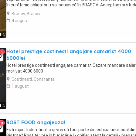
în curățenie obligatoriu sa locuiască în BRASOV .Acceptam și stu
sau pensionare în program ...
Brasov, Brasov
4 august
1
Hotel prestige costinesti angajare camarist 4000
1
6000lei
Hotel prestige costinesti angajare camarist Cazare mancare salar
motivat 4000 6000
Costinesti, Constanta
1 august
1
ROST FOOD angajeaza!
20
Ești rapid, îndemânatic și vrei să faci parte din echipa unui local din
Bistrita? Rost te vrea în bucătărie ! - chifler atent la detalii - prepar