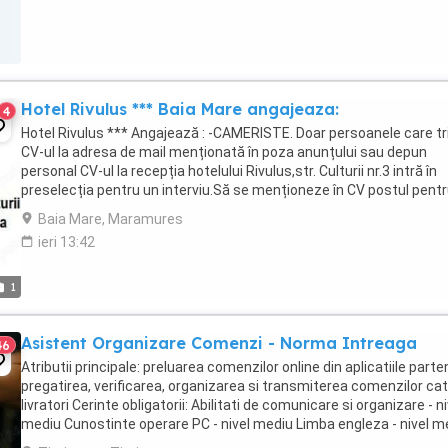
Hotel Rivulus *** Baia Mare angajeaza:
4
Hotel Rivulus *** Angajează : -CAMERISTE. Doar persoanele care tr
CV-ul la adresa de mail menționată în poza anunțului sau depun
personal CV-ul la recepția hotelului Rivulus,str. Culturii nr.3 intră în
preselecția pentru un interviu.Să se menționeze în CV postul pent
care se aplică.
Baia Mare, Maramures
ieri 13:42
1
Asistent Organizare Comenzi - Norma Intreaga
46
Atributii principale: preluarea comenzilor online din aplicatiile part
pregatirea, verificarea, organizarea si transmiterea comenzilor ca
livratori Cerinte obligatorii: Abilitati de comunicare si organizare - ni
mediu Cunostinte operare PC - nivel mediu Limba engleza - nivel m
Program: ...