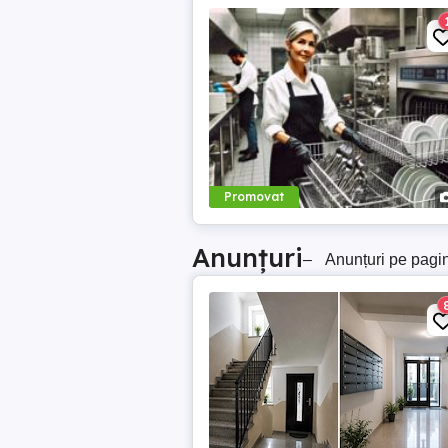
Promovat
Anunțuri
–
Anunțuri pe pagi