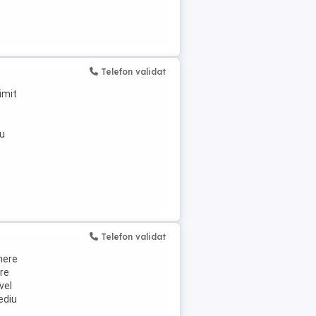
Telefon validat
imit
ru
Telefon validat
enere
tre
vel
ediu