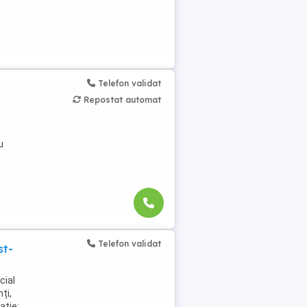
Telefon validat
Repostat automat
u
Telefon validat
st-
cial
ți,
ație: