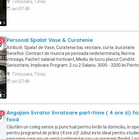
Timisoara, Timis
ieri 07:48
1
Personal Spalat Vase & Curatenie
13
Atributii: Spalat de Vase, Curatenie bai, vestiare, curte, bucatarie
Beneficii: Contract de munca pe perioada nedeterminata, Norma
intreaga, Pachet salarial motivant, Mediu de lucru placut Conditii:
Seriozitate, Implicare Program: 2 cu 2 Salariu: 3000 - 3200 lei Pentr
detalii va rugam sa ne contactati ...
Timisoara, Timis
ieri 07:48
1
Angajam livrator livratoare part-time ( 4 ore zi) fa
13
food
Căutăm un coleg serios și punctual pentru livrări la domiciliu, în spe
pentru programul de prânz (4 ore zi)! Jobul este ideal pentru studen
persoane care vor un venit suplimentar sau un program flexibil. Loc