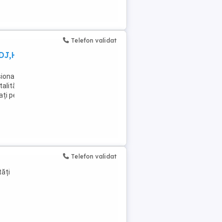
Telefon validat
DJ,Hostess
ionati pentru
lității,
ați pentru
Telefon validat
tăți