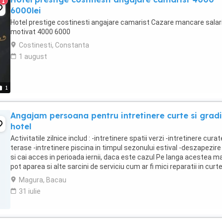
1
6000lei
Hotel prestige costinesti angajare camarist Cazare mancare salar
motivat 4000 6000
Costinesti, Constanta
1 august
1
Angajam persoana pentru intretinere curte si grad
hotel
Activitatile zilnice includ : -intretinere spatii verzi -intretinere cura
terase -intretinere piscina in timpul sezonului estival -deszapezire 
si cai acces in perioada iernii, daca este cazul Pe langa acestea ma
pot aparea si alte sarcini de serviciu cum ar fi mici reparatii in curt
Magura, Bacau
31 iulie