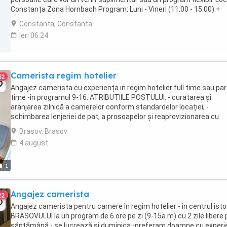
Constanța Zona Hornbach Program: Luni - Vineri (11:00 - 15:00) +
disponibilitate ...
Constanta, Constanta
ieri 06:24
Camerista regim hotelier
32
Angajez camerista cu experiența in regim hotelier full time sau par
time -in programul 9-16. ATRIBUTIILE POSTULUI: - curatarea și
aranjarea zilnică a camerelor conform standardelor locației; -
schimbarea lenjeriei de pat, a prosoapelor și reaprovizionarea cu
produse de igienă; - verificarea inventarului ...
Brasov, Brasov
4 august
1
Angajez camerista
22
Angajez camerista pentru camere în regim hotelier - în centrul istor
BRASOVULUI la un program de 6 ore pe zi (9-15a.m) cu 2 zile libere 
săptămână - se lucrează și duminica -preferam doamne cu experi