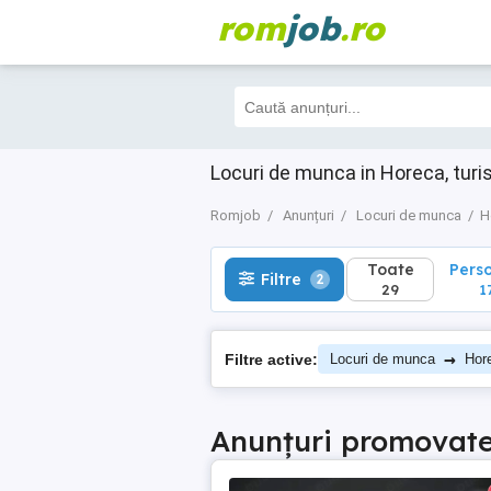
rom
job
.ro
Toate
Perso
Filtre
2
29
17
Locuri de munca in Horeca, tur
Romjob
Anunțuri
Locuri de munca
H
Toate
Pers
Filtre
2
29
1
→
Filtre active:
Locuri de munca
Hor
Anunțuri promovat