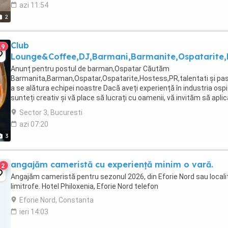
azi 11:54
2
Club
19
Lounge&Coffee,DJ,Barmani,Barmanite,Ospatarite,
Anunț pentru postul de barman,Ospatar Căutăm
Barmanita,Barman,Ospatar,Ospatarite,Hostess,PR,talentati și pas
a se alătura echipei noastre Dacă aveți experiență în industria ospita
sunteți creativ și vă place să lucrați cu oamenii, vă invităm să aplic
acest post. Pentru ...
Sector 3, Bucuresti
azi 07:20
3
angajăm cameristă cu experiență minim o vară.
2
Angajăm cameristă pentru sezonul 2026, din Eforie Nord sau locali
limitrofe. Hotel Philoxenia, Eforie Nord telefon
Eforie Nord, Constanta
ieri 14:03