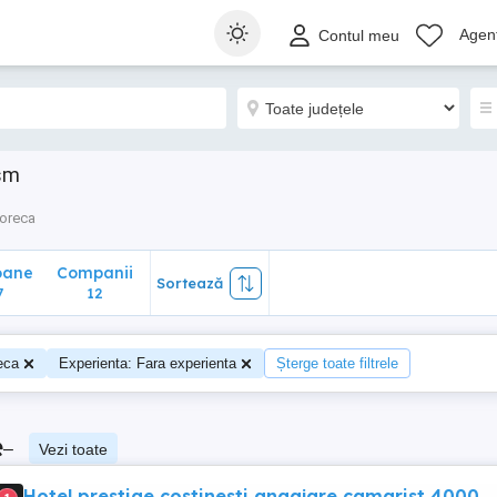
ane
Companii
Sortează
Agenț
Contul meu
12
ism
oreca
oane
Companii
Sortează
7
12
eca
Experienta: Fara experienta
Șterge toate filtrele
e
–
Vezi toate
Hotel prestige costinesti angajare camarist 4000