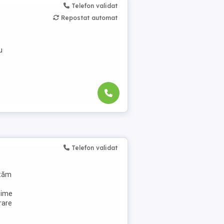
Telefon validat
Repostat automat
u
Telefon validat
tăm
time
rare