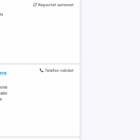
Repostat automat
iu
Telefon validat
ina
tenie
alei
i
e