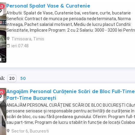
Personal Spalat Vase & Curatenie
13
Atributii: Spalat de Vase, Curatenie bai, vestiare, curte, bucatarie
Beneficii: Contract de munca pe perioada nedeterminata, Norma
intreaga, Pachet salarial motivant, Mediu de lucru placut Conditii:
Seriozitate, Implicare Program: 2 cu 2 Salariu: 3000 - 3200 lei Pentr
detalii va rugam sa ne contactati ...
Timisoara, Timis
ieri 07:48
1
nă:
20
50
Angajăm Personal Curățenie Scări de Bloc Full-Time
85
Part-Time București
ANGAJĂM PERSONAL CURĂȚENIE SCĂRI DE BLOC BUCUREȘTI Cău
persoane serioase și responsabile pentru activități de curățenie în
scări de bloc, cu sau fără predarea gunoiului. Oferim: Program full-
sau part-time; Program de lucru stabilit în funcție de locații Colabo
pe termen lung; ...
Sector 6, Bucuresti