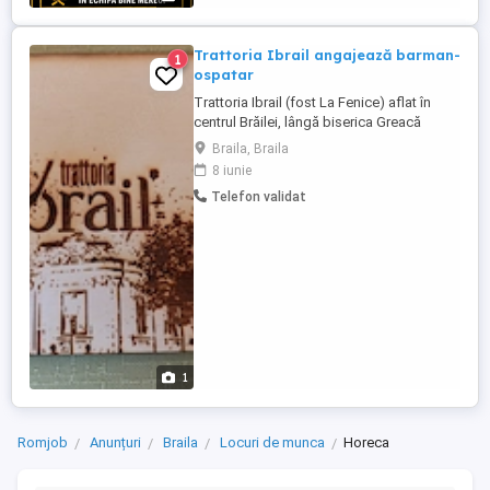
Trattoria Ibrail angajează barman-
1
ospatar
Trattoria Ibrail (fost La Fenice) aflat în
centrul Brăilei, lângă biserica Greacă
angajează barman-ospatar cu experiență
Braila, Braila
relevantă. Programul de lucru este 2 2.
8 iunie
Contact
Telefon validat
1
Romjob
Anunțuri
Braila
Locuri de munca
Horeca