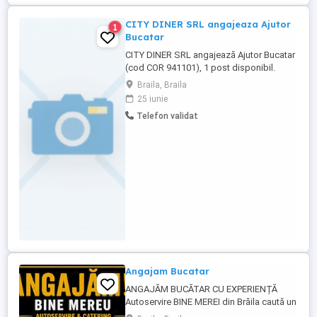
CITY DINER SRL angajeaza Ajutor
1
Bucatar
CITY DINER SRL angajează Ajutor Bucatar
(cod COR 941101), 1 post disponibil.
Cerințe: Studii generale, minim 1 an
Braila, Braila
experiență în domeniu, cunoștințe de
25 iunie
limba engleză (nivel A1). Candidații
Telefon validat
interesați sunt rugați să trimită CV-ul.
Angajam Bucatar
ANGAJĂM BUCĂTAR CU EXPERIENȚĂ
Autoservire BINE MEREI din Brăila caută un
bucătar cu experiență în prepararea