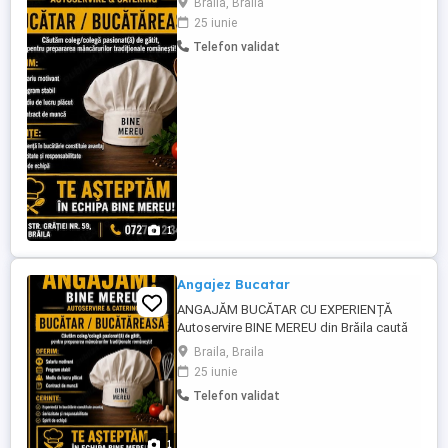
Braila, Braila
mâncării tradiționale românești. Activitatea
25 iunie
principală: Pachete și meniuri pentru
Telefon validat
pomeni Mâncare tradițională gătită Ce
oferim: Program doar în schimbul 1 5 zile
de lucru 2 zile libere ...
1
Angajez Bucatar
ANGAJĂM BUCĂTAR CU EXPERIENȚĂ
Autoservire BINE MEREU din Brăila caută
un bucătar cu experiență în prepararea
Braila, Braila
mâncării tradiționale românești. Activitatea
25 iunie
principală: Meniu pentru muncitori Pachete
Telefon validat
și meniuri pentru pomeni Mâncare
tradițională gătită Ce oferim: Program
doar în schimbul ...
1