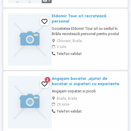
2
Eldomir Tour srl recrutează
personal
Societatea Eldomir Tour srl cu sediul în
Brăila recrutează personal pentru postul
de MASEUR DE ÎNTREȚINERE ȘI
Chiscani, Braila
RELAXARE - 1 POST - COD COR 514204;
3 iulie
Cerințe: studii medii + curs calificare,
Telefon validat
vechime minima in domeniu 2 ani, limba
engleză nivel A2
Angajam bucatar ,ajutor de
2
bucatar si ospatari cu experienta
Angajam ospatari si picoli.
Braila, Braila
29 iunie
Telefon validat