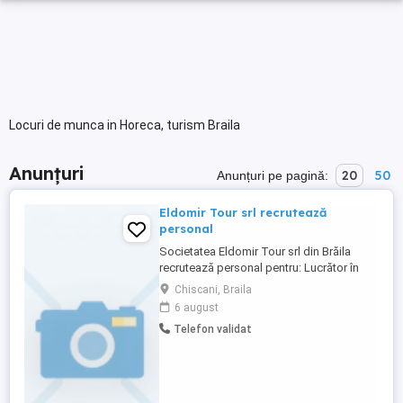
Locuri de munca in Horeca, turism Braila
Anunțuri
20
50
Anunțuri pe pagină:
Eldomir Tour srl recrutează
personal
Societatea Eldomir Tour srl din Brăila
recrutează personal pentru: Lucrător în
bucătărie (spălătorie vase mari) -2 posturi
Chiscani, Braila
cod COR 941201; Îngrijitor spatii hoteliere
6 august
-1 post cod COR 911202; Condiții studii
Telefon validat
minime, scoala generala, vechime minima
2 ani, limba engleză nivel A2.