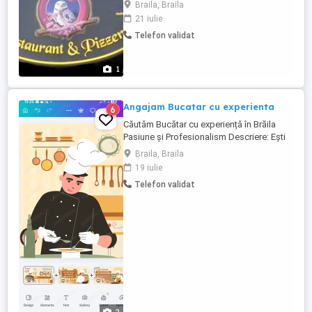
locația din Braila, str. Plevna nr. 64. Vă
Braila, Braila
așteptăm în echipa noastră!
21 iulie
Telefon validat
1
Angajam Bucatar cu experienta
6
Căutăm Bucătar cu experiență în Brăila
Pasiune și Profesionalism Descriere: Ești
pasionat de arta culinară și vrei să-ți pui
Braila, Braila
amprenta asupra unui meniu de calitate?
19 iulie
[Restaurant Continental Braila își mărește
Telefon validat
echipa! Căutăm un coleg a creativ,
organizat și responsabil pentru care
bucătăria nu este ...