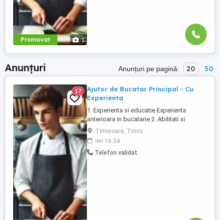
Promovat
1
Anunțuri
20
50
Anunțuri pe pagină:
Ajutor de Bucatar Principal - Cu
17
Experienta
1. Experienta si educatie Experienta
anterioara in bucatarie 2. Abilitati si
competente Capacitatea de a respecta
Timisoara, Timis
retetele si indicatiile bucatarului.
ieri 16:34
Rapiditate si atentie la detalii in pregatirea
Telefon validat
ingredientelor. Rezistenta fizica,
capacitatea de a sta in picioare perioade
lungi si de a ...