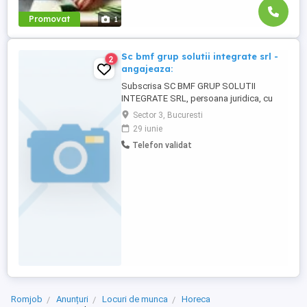
Promovat
1
Sc bmf grup solutii integrate srl -
2
angajeaza:
Subscrisa SC BMF GRUP SOLUTII
INTEGRATE SRL, persoana juridica, cu
sediul în Cal VITAN 289 Et:1 CAMERA 13
Sector 3, Bucuresti
Bucureşti sect 3, angajeaza: - muncitor
29 iunie
necalificat la demolarea clădirilor,
Telefon validat
căptușeli zidărie, plăci mozaic, faianță,
gresie, parchet: 1 post (studii generale, lb.
engleza) - cod COR: 931301 - ...
Romjob
Anunțuri
Locuri de munca
Horeca