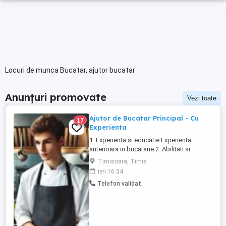
Locuri de munca Bucatar, ajutor bucatar
Anunțuri promovate
Vezi toate
Ajutor de Bucatar Principal - Cu
17
Experienta
1. Experienta si educatie Experienta
anterioara in bucatarie 2. Abilitati si
competente Capacitatea de a respecta
Timisoara, Timis
retetele si indicatiile bucatarului.
ieri 16:34
Rapiditate si atentie la detalii in pregatirea
Telefon validat
ingredientelor. Rezistenta fizica,
capacitatea de a sta in picioare perioade
lungi si de a ...