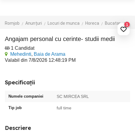
Romjob
Anunțuri
Locuri de munca
Horeca
Bucatar - ajutor bucatar
1
Angajam personal cu cerinte- studii medii
1 Candidat
Mehedinti
,
Baia de Arama
Valabil din 7/8/2026 12:48:19 PM
Specificații
Numele companiei
SC MIRCEA SRL
Tip job
full time
Descriere