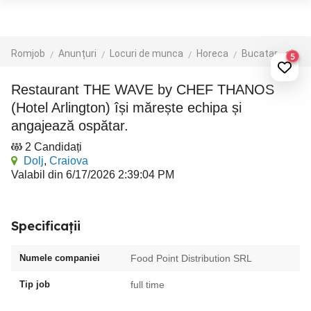
Romjob
Anunțuri
Locuri de munca
Horeca
Bucatar - ajutor bucatar
5
Restaurant THE WAVE by CHEF THANOS
(Hotel Arlington) își mărește echipa și
angajează ospătar.
2 Candidați
Dolj
,
Craiova
Valabil din 6/17/2026 2:39:04 PM
Specificații
Numele companiei
Food Point Distribution SRL
Tip job
full time