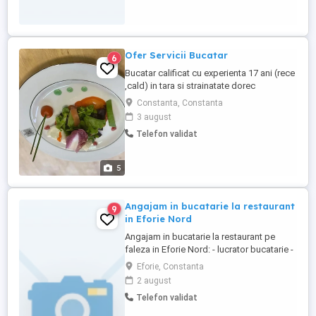
Ofer Servicii Bucatar
6
Bucatar calificat cu experienta 17 ani (rece
,cald) in tara si strainatate dorec
colaborare cu plata la zi sau saptamanal
Constanta, Constanta
.Disponibil ptr evenimente sau inlocuire
3 august
personal situatii de urgenta.
Telefon validat
5
Angajam in bucatarie la restaurant
9
in Eforie Nord
Angajam in bucatarie la restaurant pe
faleza in Eforie Nord: - lucrator bucatarie -
ajutor de bucatar - bucatar Pentru mai
Eforie, Constanta
multe detalii va rugam sa ne contactati la
2 august
numarul de telefon din anunt.
Telefon validat