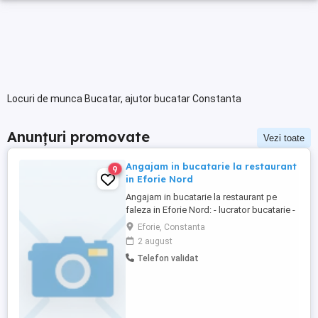
Locuri de munca Bucatar, ajutor bucatar Constanta
Anunțuri promovate
Vezi toate
Angajam in bucatarie la restaurant
9
in Eforie Nord
Angajam in bucatarie la restaurant pe
faleza in Eforie Nord: - lucrator bucatarie -
ajutor de bucatar - bucatar Pentru mai
Eforie, Constanta
multe detalii va rugam sa ne contactati la
2 august
numarul de telefon din anunt.
Telefon validat