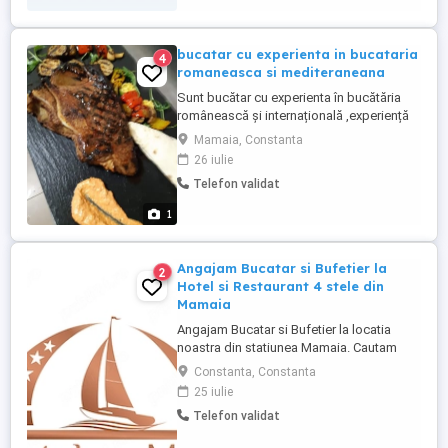
bucatar cu experienta in bucataria
4
romaneasca si mediteraneana
Sunt bucătar cu experienta în bucătăria
românească și internațională ,experiență
în a la carte și all inclusiv ,doresc
Mamaia, Constanta
colaborare
26 iulie
Telefon validat
1
Angajam Bucatar si Bufetier la
2
Hotel si Restaurant 4 stele din
Mamaia
Angajam Bucatar si Bufetier la locatia
noastra din statiunea Mamaia. Cautam
persoane serioase si motivate sa faca
Constanta, Constanta
parte din echipa noastra. Cerintele
25 iulie
noastre: Punctualitate si responsabilitate
Telefon validat
Capacitate de lucru in echipa Experienta
reprezinta avantaj. Nu oferim cazare.