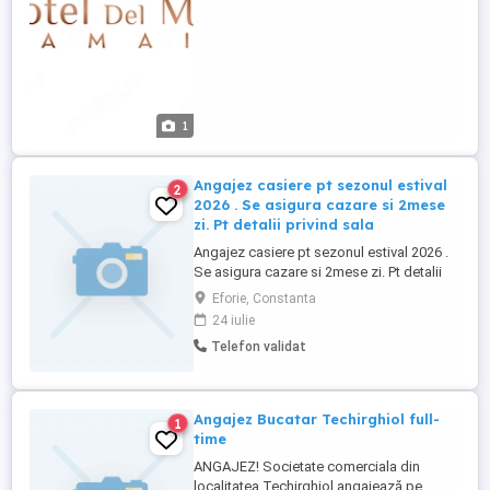
1
Angajez casiere pt sezonul estival
2
2026 . Se asigura cazare si 2mese
zi. Pt detalii privind sala
Angajez casiere pt sezonul estival 2026 .
Se asigura cazare si 2mese zi. Pt detalii
privind salarizarea nu ezitati sa ne
Eforie, Constanta
contactati la tel .
24 iulie
Telefon validat
Angajez Bucatar Techirghiol full-
1
time
ANGAJEZ! Societate comerciala din
localitatea Techirghiol angajează pe