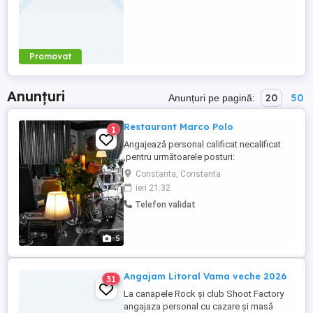
Promovat
Anunțuri
20
50
Anunțuri pe pagină:
Restaurant Marco Polo
1
Angajează personal calificat necalificat
,pentru următoarele posturi:
Bucătari:,ciorbe! Salate! Grătar! Pizza!
Constanta, Constanta
Aj.barman! Ospătari:băieți fete!
ieri 21:32
Salariu+procent vânzare! Se asigură loc
Telefon validat
de muncă sigur și continu pe toată durata
anului!
5
Angajam Litoral Vama veche 2026
31
La canapele Rock și club Shoot Factory
angajaza personal cu cazare și masă