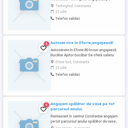
perioada nedeterminata(post permanent)
Techirghiol, Constanta
pe următoarele funcții: -bucătar; -asistent
22 iulie
medical; 12 24 12 48 -infirmiera; -
Telefon validat
kinetoterapeut. Detalii la telefon sau mail !
Autoservire în Eforie,angajează!
5
Autoservire în Eforie 80 locuri angajează:
Bucătar Ajutor bucătar Se oferă salariu
atractiv și cazare!
Eforie Sud, Constanta
22 iulie
Telefon validat
Angajam spălător de vase pe tot
9
parcursul anului.
Restaurant în centrul Constanței angajam
pe tot parcursul anului spălător de vase ,
program 8 ore pe zi. Detalii la nr de tel