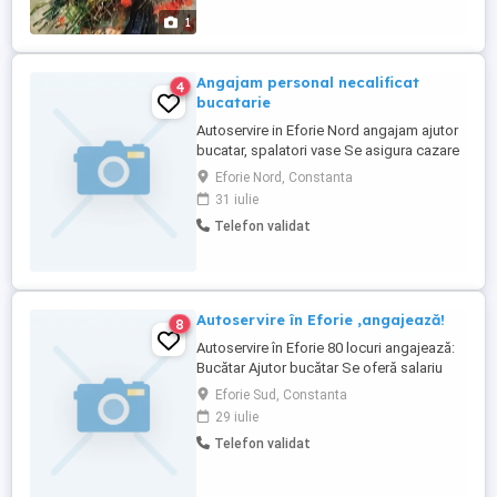
1
Angajam personal necalificat
4
bucatarie
Autoservire in Eforie Nord angajam ajutor
bucatar, spalatori vase Se asigura cazare
daca este necesar sau transport doar la
Eforie Nord, Constanta
sfarsitul programului in Eforie Nord si
31 iulie
Sud, Tuzla, Techirghiol, Movilita, Agigea,
Telefon validat
Constanta
Autoservire în Eforie ,angajează!
8
Autoservire în Eforie 80 locuri angajează:
Bucătar Ajutor bucătar Se oferă salariu
atractiv și cazare!
Eforie Sud, Constanta
29 iulie
Telefon validat