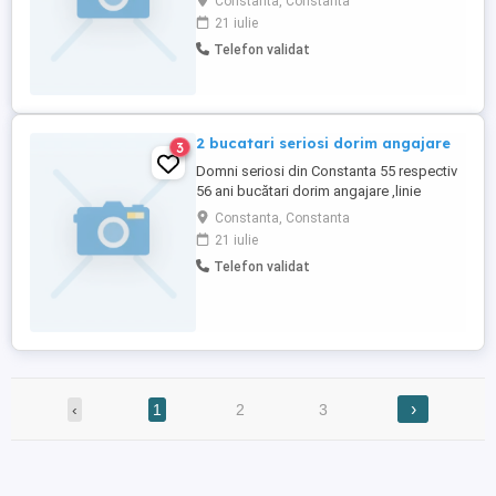
Constanta, Constanta
după ora 15
21 iulie
Telefon validat
2 bucatari seriosi dorim angajare
3
Domni seriosi din Constanta 55 respectiv
56 ani bucătari dorim angajare ,linie
autoservire,restaurant specific
Constanta, Constanta
peste,fructe de mare etc,catering sau
21 iulie
conducători auto permis categoria b
Telefon validat
cerem și oferim seriozitate...Multumim
›
‹
1
2
3