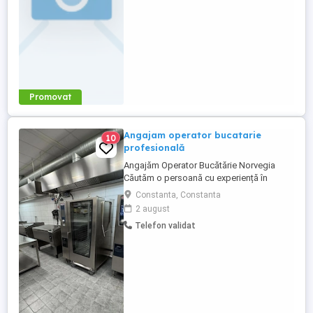
Promovat
Angajam operator bucatarie
10
profesională
Angajăm Operator Bucătărie Norvegia
Căutăm o persoană cu experiență în
mediu controlat (catering, cantină,
Constanta, Constanta
producție, meal prep), obișnuită cu
2 august
procese standardizate și disciplină.
Telefon validat
Responsabilități: - Preparare produse
meal prep - Organizarea eficientă a
producției - Respectarea standardelor ...