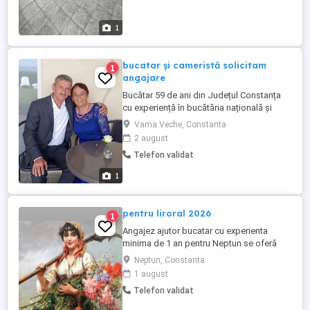
1
bucatar și cameristă solicitam
1
angajare
Bucătar 59 de ani din Județul Constanța
cu experiență în bucătăria națională și
internațională,solicit angajare oriunde în
Vama Veche, Constanta
țară dacă se oferă cazare și un salariu
2 august
decent în funcție de munca depusă!
Telefon validat
1
pentru liroral 2026
1
Angajez ajutor bucatar cu experienta
minima de 1 an pentru Neptun se oferă
cazare si masa salariu in functie de
Neptun, Constanta
experiență
1 august
Telefon validat