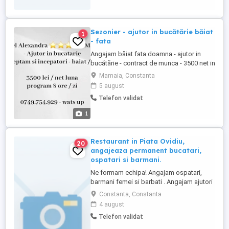
Sezonier - ajutor in bucătărie băiat
1
- fata
Angajam băiat fata doamna - ajutor in
bucătărie - contract de munca - 3500 net in
mana - sezonier - program 8 ore zi pentru
Mamaia, Constanta
mai multe detalii - contactați-ma la
5 august
numărul din poza de profil.
Telefon validat
1
Restaurant in Piata Ovidiu,
20
angajeaza permanent bucatari,
ospatari si barmani.
Ne formam echipa! Angajam ospatari,
barmani femei si barbati . Angajam ajutori
de bucatar. Angajam bucatari cu
Constanta, Constanta
experienta minima. Bucatarie traditionala
4 august
romaneasca. Oferim conditii avantajoase
Telefon validat
de lucru si salarizare. Locurile de munca
sunt permanente nu sezoniere.