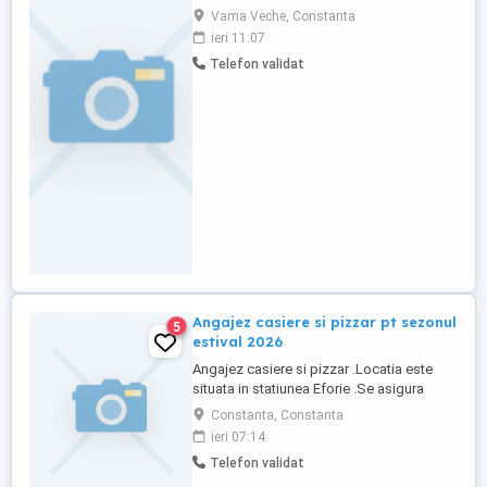
inclusă :preparatori fast food , casieri,
Vama Veche, Constanta
barmani , ospătari , manipulanți marfă ,
ieri 11:07
bucătari și ajutori bucătari !
Telefon validat
Angajez casiere si pizzar pt sezonul
5
estival 2026
Angajez casiere si pizzar .Locatia este
situata in statiunea Eforie .Se asigura
cazare si 2 mese zi.
Constanta, Constanta
ieri 07:14
Telefon validat