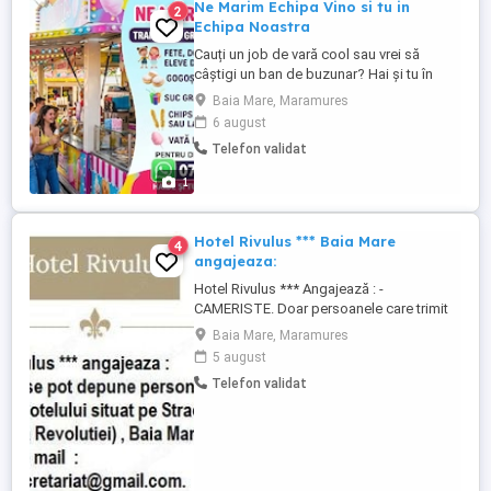
Ne Marim Echipa Vino si tu in
2
Echipa Noastra
Cauți un job de vară cool sau vrei să
câștigi un ban de buzunar? Hai și tu în
echipa noastră! Ce vei pregăti și vinde:
Baia Mare, Maramures
Gogoșele biluțe calde și pufoase Suc
6 august
Granita Slushy răcoritor Chips pe băț sau
Telefon validat
la cornet super crocante Vată pe băț
colorată Ce îți oferim: Transport GRATUIT
1
în toată țara! ...
Hotel Rivulus *** Baia Mare
4
angajeaza:
Hotel Rivulus *** Angajează : -
CAMERISTE. Doar persoanele care trimit
CV-ul la adresa de mail menționată în
Baia Mare, Maramures
poza anunțului sau depun personal CV-ul
5 august
la recepția hotelului Rivulus,str. Culturii nr.3
Telefon validat
intră în preselecția pentru un interviu.Să se
menționeze în CV postul pentru care se
aplică.