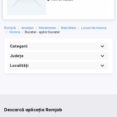
alte detalii se vor discuta la interviu. Daca
aveti minim 1 an vechime intr-un post
similar sau aveti ...
Romjob
Anunțuri
Maramures
Baia Mare
Locuri de munca
Horeca
Bucatar - ajutor bucatar
Categorii
Județe
Localități
Descarcă aplicația Romjob