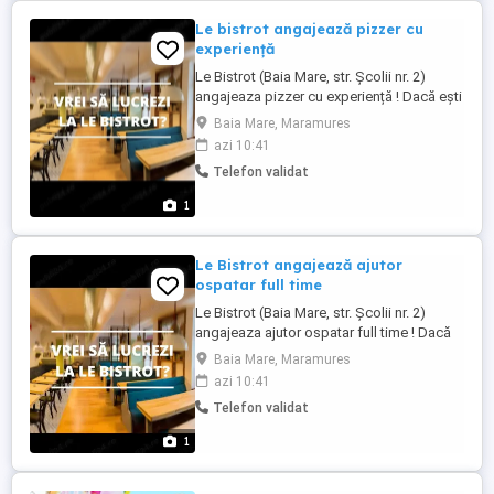
Le bistrot angajează pizzer cu
experiență
Le Bistrot (Baia Mare, str. Școlii nr. 2)
angajeaza pizzer cu experiență ! Dacă ești
interesat și ai experiență în domeniu dă-ne
Baia Mare, Maramures
un telefon ! Se lucrează 2 zile cu 2 Mai
azi 10:41
multe detalii la telefon!
Telefon validat
1
Le Bistrot angajează ajutor
ospatar full time
Le Bistrot (Baia Mare, str. Școlii nr. 2)
angajeaza ajutor ospatar full time ! Dacă
ești interesat și ai experiență în domeniu
Baia Mare, Maramures
dă-ne un telefon ! Se lucrează 2 zile cu 2
azi 10:41
Mai multe detalii la telefon!
Telefon validat
1