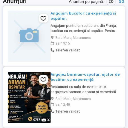
Anunțuri
20
50
Anunțuri pe pagină:
Angajam bucătar cu experiență si
ospătar.
Angajam pentru un restaurant din Franța,
bucătar cu experiență si ospătar. Pentru
postul de ospătar este obligatorie
Baia Mare, Maramures
cunoașterea limbii franceze
azi 19:15
Telefon validat
Angajez barman-ospatar, ajutor de
bucătar cu experiență
Restaurant cu sala de evenimente
angajeaza barman-ospatar și cameristă
cu experiență. Salar atractiv. Locatie: Tautii
Baia Mare, Maramures
Magheraus, Str.66 Nr.10
azi 12:40
Telefon validat
1