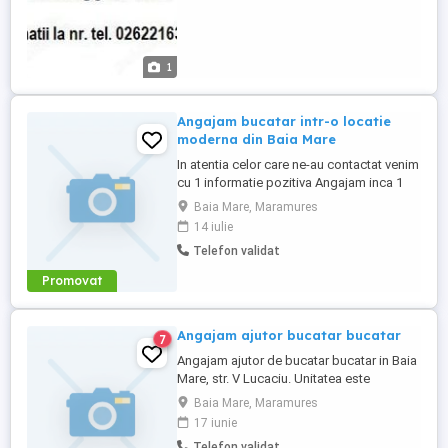
1
Angajam bucatar intr-o locatie
moderna din Baia Mare
In atentia celor care ne-au contactat venim
cu 1 informatie pozitiva Angajam inca 1
bucatar. Conditii: cunostinte avansate in
Baia Mare, Maramures
bucatarie. Pentru cei care nu ne cunosc
14 iulie
avem echipa frumoasa, persoane cu
Telefon validat
initiativa, conditii de munca optime locatie
moderna Baia Mare . Va multumim si va
Promovat
asteptam in echipa ...
Angajam ajutor bucatar bucatar
7
Angajam ajutor de bucatar bucatar in Baia
Mare, str. V Lucaciu. Unitatea este
moderna, conditiile de munca sunt optime
Baia Mare, Maramures
iar echipa este super. Programul de lucru
17 iunie
este de 8 ore pe saptamana. Salarizare si
Telefon validat