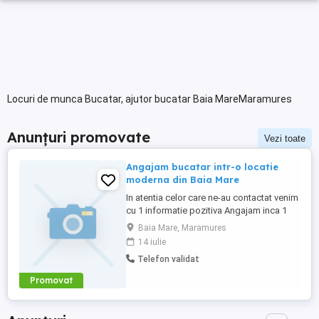
Locuri de munca Bucatar, ajutor bucatar Baia MareMaramures
Anunțuri promovate
Vezi toate
Angajam bucatar intr-o locatie
moderna din Baia Mare
In atentia celor care ne-au contactat venim
cu 1 informatie pozitiva Angajam inca 1
bucatar. Conditii: cunostinte avansate in
Baia Mare, Maramures
bucatarie. Pentru cei care nu ne cunosc
14 iulie
avem echipa frumoasa, persoane cu
Telefon validat
initiativa, conditii de munca optime locatie
moderna Baia Mare . Va multumim si va
Promovat
asteptam in echipa ...