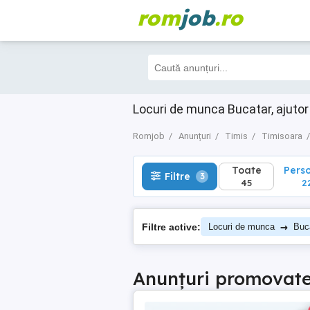
rom
job
.ro
Toate
Perso
Filtre
3
45
22
Locuri de munca Bucatar, ajuto
Romjob
Anunțuri
Timis
Timisoara
Toate
Pers
Filtre
3
45
2
→
Filtre active:
Locuri de munca
Buca
Anunțuri promovat