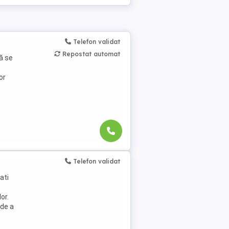
Telefon validat
Repostat automat
ă se
or
a ...
Telefon validat
ati
or.
 de a