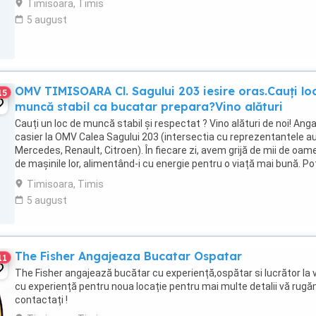
Timisoara, Timis
5 august
OMV TIMISOARA Cl. Sagului 203 iesire oras.Cauți lo
15
muncă stabil ca bucatar prepara?Vino alături
Cauți un loc de muncă stabil și respectat ? Vino alături de noi! Ang
casier la OMV Calea Sagului 203 (intersectia cu reprezentantele a
Mercedes, Renault, Citroen). În fiecare zi, avem grijă de mii de oame
de mașinile lor, alimentând-i cu energie pentru o viață mai bună. Po
contribui ...
Timisoara, Timis
5 august
The Fisher Angajeaza Bucatar Ospatar
11
The Fisher angajează bucătar cu experiență,ospătar si lucrător la
cu experiență pentru noua locație pentru mai multe detalii vă rug
contactați !