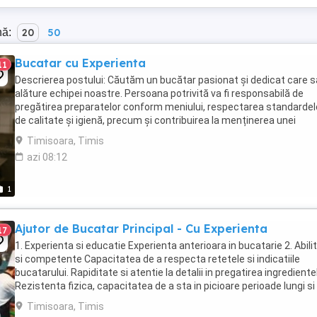
nă:
20
50
Bucatar cu Experienta
11
Descrierea postului: Căutăm un bucătar pasionat și dedicat care s
alăture echipei noastre. Persoana potrivită va fi responsabilă de
pregătirea preparatelor conform meniului, respectarea standardel
de calitate și igienă, precum și contribuirea la menținerea unei
atmosfere de lucru plăcute în bucătărie. Responsabilități: Pregătire
Timisoara, Timis
azi 08:12
1
Ajutor de Bucatar Principal - Cu Experienta
17
1. Experienta si educatie Experienta anterioara in bucatarie 2. Abilit
si competente Capacitatea de a respecta retetele si indicatiile
bucatarului. Rapiditate si atentie la detalii in pregatirea ingredientel
Rezistenta fizica, capacitatea de a sta in picioare perioade lungi si
...
Timisoara, Timis