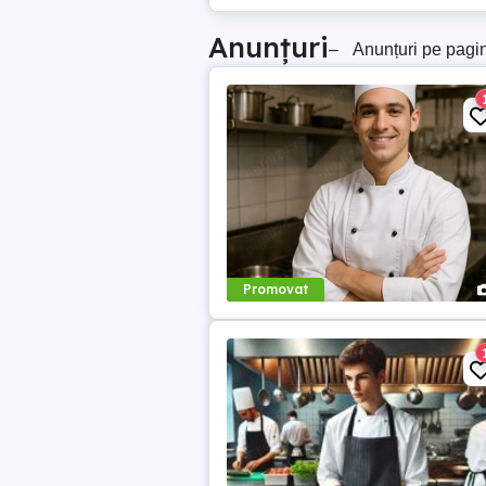
Anunțuri
–
Anunțuri pe pagi
Promovat