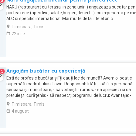
3
NARU (restaurant cu terasa, in zona unirii) angazeaza bucatar pen
partea rece (aperitive,salate,burgeri,desert...), cu experienta pe m
ALC si specific international. Mai multe detalii telefonic
Timisoara, Timis
22 iulie
Angajăm bucătar cu experiență
1
Ești de profesie bucătar și îți cauți loc de muncă? Avem o locație
superbă în cadrul Iulius Town. Responsabilități: - să fii o persoană
serioasă și muncitoare; - să vorbești frumos; - să apreciezi și să
pretuiești curățenia; - să respecți programul de lucru; Avantaje: -
salariul este fix + bonusuri; - ...
Timisoara, Timis
4 august