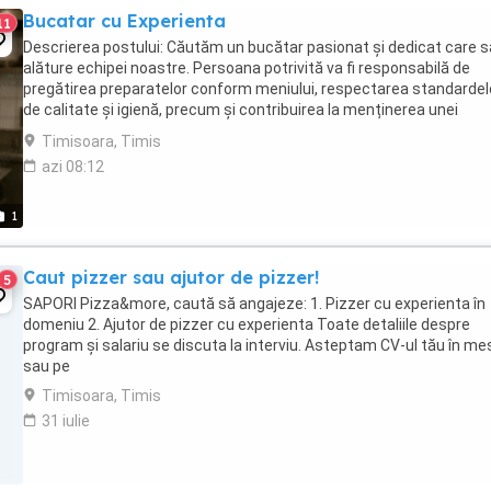
Bucatar cu Experienta
11
Descrierea postului: Căutăm un bucătar pasionat și dedicat care s
alăture echipei noastre. Persoana potrivită va fi responsabilă de
pregătirea preparatelor conform meniului, respectarea standardel
de calitate și igienă, precum și contribuirea la menținerea unei
atmosfere de lucru plăcute în bucătărie. Responsabilități: Pregătire
Timisoara, Timis
azi 08:12
1
Caut pizzer sau ajutor de pizzer!
5
SAPORI Pizza&more, caută să angajeze: 1. Pizzer cu experienta în
domeniu 2. Ajutor de pizzer cu experienta Toate detaliile despre
program și salariu se discuta la interviu. Asteptam CV-ul tău în me
sau pe
Timisoara, Timis
31 iulie