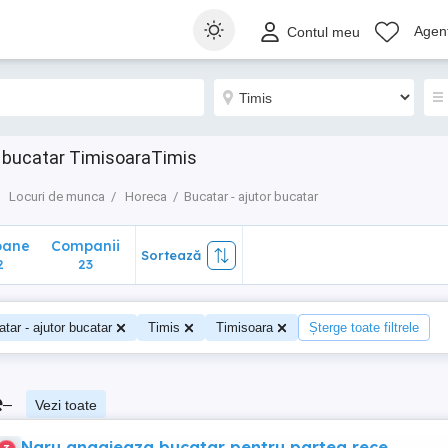
ane
Companii
Sortează
Agenț
Contul meu
23
r bucatar TimisoaraTimis
Locuri de munca
Horeca
Bucatar - ajutor bucatar
oane
Companii
Sortează
2
23
tar - ajutor bucatar
Timis
Timisoara
Șterge toate filtrele
e
–
Vezi toate
Naru angajeaza bucatar pentru partea rece