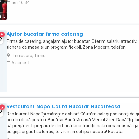
ieri 16:34
1
Ajutor bucatar firma catering
9
Firma de catering, angajam ajutor bucatar. Oferim salariu atractiv,
tichete de masa si un program flexibil. Zona Modern. telefon
Timisoara, Timis
5 august
Restaurant Napo Cauta Bucatar Bucatreasa
3
Restaurant Napo își mărește echipa! Căutăm colegi pasionați de g
pentru două posturi: Bucătar Bucătăreasă Meniul Zilei Dacă îți pl
să pregătești preparate din bucătăria tradițională românească, gă
cu grijă și gust autentic, te vrem în echipa noastră! Bucătar
Bucătăreasă la ...