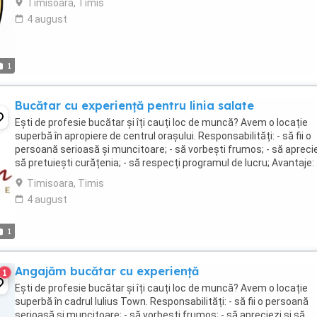
Timisoara, Timis
4 august
1
Bucătar cu experiență pentru linia salate
Ești de profesie bucătar și îți cauți loc de muncă? Avem o locație
superbă în apropiere de centrul orașului. Responsabilități: - să fii o
persoană serioasă și muncitoare; - să vorbești frumos; - să aprecie
să pretuiești curățenia; - să respecți programul de lucru; Avantaje: 
salariul este fix; - ...
Timisoara, Timis
4 august
1
Angajăm bucătar cu experiență
1
Ești de profesie bucătar și îți cauți loc de muncă? Avem o locație
superbă în cadrul Iulius Town. Responsabilități: - să fii o persoană
serioasă și muncitoare; - să vorbești frumos; - să apreciezi și să