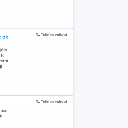
Telefon validat
c de
ajăm
uto
ni și
ți
Telefon validat
 vase
ăm