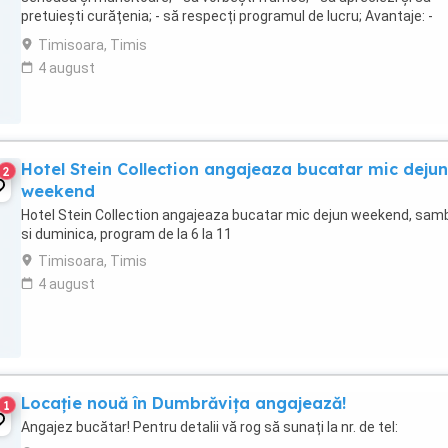
pretuiești curățenia; - să respecți programul de lucru; Avantaje: -
salariul este fix + bonusuri; - ...
Timisoara, Timis
4 august
Hotel Stein Collection angajeaza bucatar mic dejun
2
weekend
Hotel Stein Collection angajeaza bucatar mic dejun weekend, sam
si duminica, program de la 6 la 11
Timisoara, Timis
4 august
Locație nouă în Dumbrăvița angajează!
1
Angajez bucătar! Pentru detalii vă rog să sunați la nr. de tel: