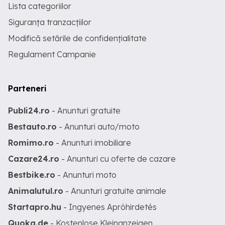
Lista categoriilor
Siguranța tranzacțiilor
Modifică setările de confidențialitate
Regulament Campanie
Parteneri
Publi24.ro
- Anunturi gratuite
Bestauto.ro
- Anunturi auto/moto
Romimo.ro
- Anunturi imobiliare
Cazare24.ro
- Anunturi cu oferte de cazare
Bestbike.ro
- Anunturi moto
Animalutul.ro
- Anunturi gratuite animale
Startapro.hu
- Ingyenes Apróhirdetés
Quoka.de
- Kostenlose Kleinanzeigen