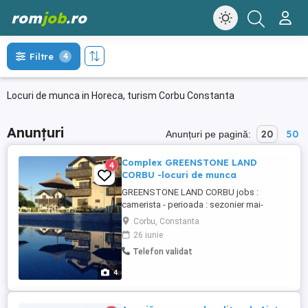
rom
job
.ro
Filtre
4
Locuri de munca in Horeca, turism Corbu Constanta
Anunțuri
20
50
Anunțuri pe pagină:
Complex GREENSTONE LAND
4
CORBU -locuri de munca
GREENSTONE LAND CORBU jobs :
camerista - perioada : sezonier mai-
septembrie Bucatar (meniuri romanesti
Corbu, Constanta
simple ) perioada :sezonier mai-
26 iunie
septembrie , Informatii telefon :
Telefon validat
4