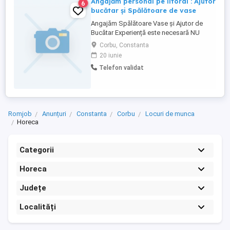
Angajăm personal pe litoral : Ajutor
6
bucătar și Spălătoare de vase
Angajăm Spălătoare Vase și Ajutor de
Bucătar Experiență este necesară NU
acceptăm persoane sub 18 ani Salariu
Corbu, Constanta
este de 4000+ Oferim cazare + mâncare
20 iunie
Telefon validat
Romjob
Anunțuri
Constanta
Corbu
Locuri de munca
Horeca
Categorii
Horeca
Județe
Localități