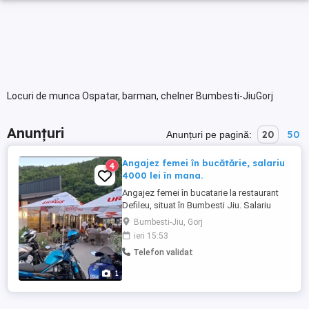
Locuri de munca Ospatar, barman, chelner Bumbesti-JiuGorj
Anunțuri
20
50
Anunțuri pe pagină:
Angajez femei în bucătărie, salariu
4
4000 lei în mana.
Angajez femei în bucatarie la restaurant
Defileu, situat în Bumbesti Jiu. Salariu
atractiv și condiții avantajoase de munca.
Bumbesti-Jiu, Gorj
Detalii la telefon.
ieri 15:53
Telefon validat
1