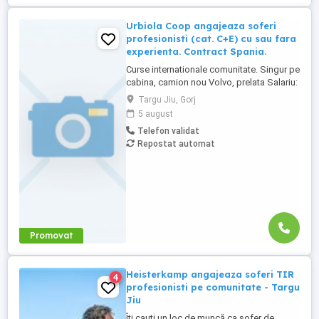
Urbiola Coop angajeaza soferi
profesionisti (cat. C+E) cu sau fara
experienta. Contract Spania.
Curse internationale comunitate. Singur pe
cabina, camion nou Volvo, prelata Salariu:
2700 luna net 12.000 km (garantat) Prima
Targu Jiu, Gorj
0,06 camion km extra peste 12000 km; +
5 august
100 prima la angajare pt. ADR; + 300 prima
Telefon validat
pentru 6 luni lucrate; + 300 prima pentru 9
Repostat automat
luni lucrate; + 300 prima pentru 12 luni
lucrate. Cazare, ...
Promovat
Heisterkamp angajeaza soferi TIR
4
profesionisti pe comunitate - Targu
Jiu
Îți cauți un loc de muncă ca șofer de