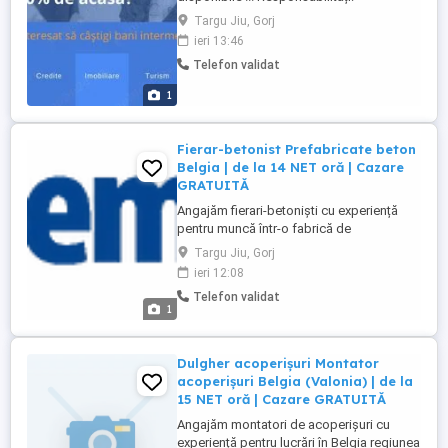
Promovarea și vânzarea produselor de
Targu Jiu, Gorj
asigurare pachete turistice imobiliare
ieri 13:46
credite. Identificarea nevoilor clienților și
Telefon validat
oferirea de soluții personalizate.
Mentinerea relațiilor cu clienții existenți și
1
dezvoltarea de noi ...
Fierar-betonist Prefabricate beton
Belgia | de la 14 NET oră | Cazare
GRATUITĂ
Angajăm fierari-betoniști cu experiență
pentru muncă într-o fabrică de
prefabricate din beton în Belgia regiunea
Targu Jiu, Gorj
Limburg. Oferim: * salariu de la 14 net oră
ieri 12:08
(în funcție de experiență și competențe); *
Telefon validat
aproximativ 50 55 ore de lucru pe
1
săptămână; * angajare în cadrul
companiei InTemporis și muncă ...
Dulgher acoperișuri Montator
acoperișuri Belgia (Valonia) | de la
15 NET oră | Cazare GRATUITĂ
Angajăm montatori de acoperișuri cu
experiență pentru lucrări în Belgia regiunea