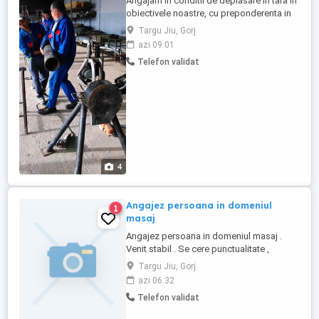
Angajam in conditii de deplasare in tara in
obiectivele noastre, cu preponderenta in
Bucuresti. - Se asigura cazare, diurna si
Targu Jiu, Gorj
decontarea tuturor cheltuielilor, inclusiv
azi 09:01
transport. - Cazare de foarte buna calitate,
Telefon validat
Pensiuni, Motel, Apartamente de foarte
buna calitate cu dotari complete, aer
conditionat, ...
4
Angajez persoana in domeniul
1
masaj
Angajez persoana in domeniul masaj .
Venit stabil . Se cere punctualitate ,
responsabilitate , persoana comunicativa
Targu Jiu, Gorj
azi 06:32
Telefon validat