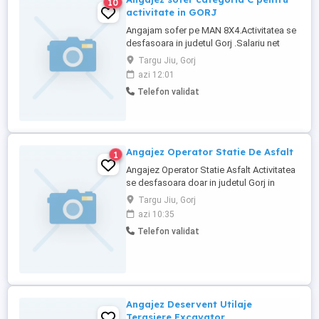
10
activitate in GORJ
Angajam sofer pe MAN 8X4.Activitatea se
desfasoara in judetul Gorj .Salariu net
5000 lei la care se adauga contributiile la
Targu Jiu, Gorj
bugetul de stat .Program 8-18 cu pauza de
azi 12:01
masa.Din Targu Jiu spre locul de munca
Telefon validat
masina pleaca la ora 7.00. O sambata se
lucreaza pana la ora 16 una nu.Cerinte
permis categoria ...
Angajez Operator Statie De Asfalt
1
Angajez Operator Statie Asfalt Activitatea
se desfasoara doar in judetul Gorj in
cadrul unei Stati de Asfalt in Targu Jiu
Targu Jiu, Gorj
Program 08.00_18 .00 luni -vineri ,2
azi 10:35
sambete lucratoare pe luna program
Telefon validat
08.00-16.00 Salariu 5000 lei Net iarna,vara
Contract de munca pe perioada
nedeterminata Se cauta persoane ...
Angajez Deservent Utilaje
Terasiere Excavator