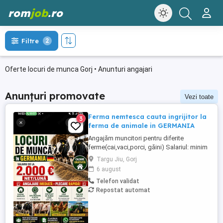
rom
job
.ro
Filtre
2
Oferte locuri de munca Gorj • Anunturi angajari
Anunțuri promovate
Vezi toate
Ferma nemtesca cauta ingrijitor la
3
ferma de animale in GERMANIA
Angajăm muncitori pentru diferite
ferme(cai,vaci,porci, găini) Salariul: minim
1800 net( poate crește în funcție de
Targu Jiu, Gorj
experiența) Cazare și utilități gratuite!
6 august
Căutam persoane serioase și motivate
Telefon validat
pentru munca in ferme din Germania!
Repostat automat
Diverse activități: îngrijire cai, muncă în
grajd, agricultura, îngrijirea ...