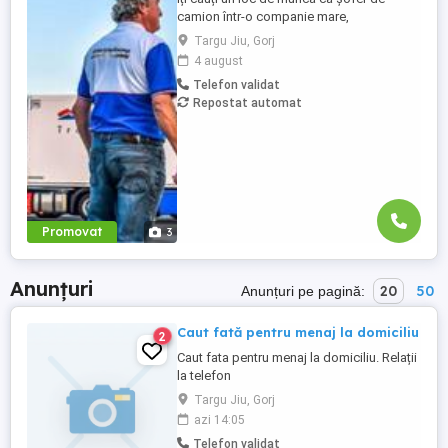
camion într-o companie mare,
internațională și stabilă? Atunci vino în
Targu Jiu, Gorj
echipa Heisterkamp! Angajăm șoferi cu
4 august
sau fără experiență și echipaje pentru
Telefon validat
transport internațional. Beneficii: training
Repostat automat
de inițiere la începutul activității în cadrul
companiei; training ...
Promovat
3
Anunțuri
20
50
Anunțuri pe pagină:
Caut fată pentru menaj la domiciliu
2
Caut fata pentru menaj la domiciliu. Relații
la telefon
Targu Jiu, Gorj
azi 14:05
Telefon validat