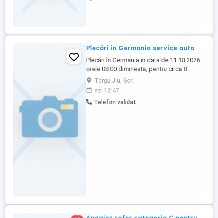
Plecări în Germania service auto
Plecări în Germania in data de 11.10.2026
orele 08.00 dimineata, pentru circa 8
saptamani fără comision sau alte taxe
Targu Jiu, Gorj
ascunse cu contract de muncă german
azi 12:47
redactat în ambele limbi germană și
Telefon validat
română care se semnează în ziua plecării
la sediul firmei Centru De Joburi SRL-
Targu Jiu strada Nicolae Titulescu ...
Angajez sofer categoria C pentru