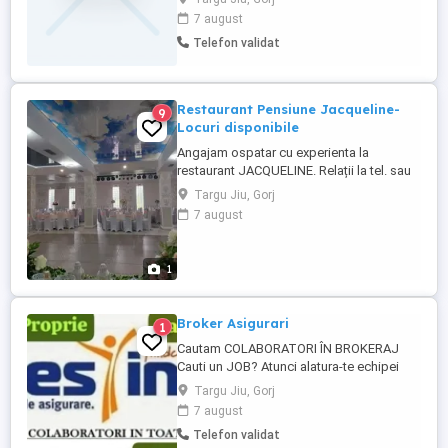
mobilierului și a altor produse din lemn
7 august
masiv; Seriozitate, responsabilitate și
Telefon validat
atenție la detalii; Capacitatea de a lucra
atât individual, cât și în echipă. Oferim:
Contract de muncă; Salariu ...
Restaurant Pensiune Jacqueline-
9
Locuri disponibile
Angajam ospatar cu experienta la
restaurant JACQUELINE. Relații la tel. sau
la sediul societății.
Targu Jiu, Gorj
7 august
1
Broker Asigurari
1
Cautam COLABORATORI ÎN BROKERAJ
Cauti un JOB? Atunci alatura-te echipei
noastre. Poti lucra de acasa, part-time sau
Targu Jiu, Gorj
full time. Destine Broker de Asigurare
7 august
intermediaza toate categoriile de asigurari
Telefon validat
(RCA, CASCO, locuinte, viata, sanatate,