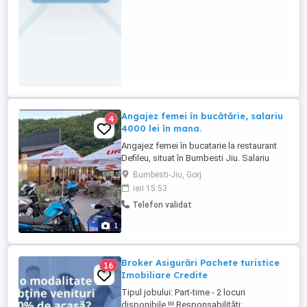
Angajez femei în bucătărie, salariu
4
4000 lei în mana.
Angajez femei în bucatarie la restaurant
Defileu, situat în Bumbesti Jiu. Salariu
atractiv și condiții avantajoase de munca.
Bumbesti-Jiu, Gorj
Detalii la telefon.
ieri 15:53
Telefon validat
1
Broker Asigurări Pachete turistice
16
Imobiliare Credite
Tipul jobului: Part-time - 2 locuri
disponibile !!! Responsabilități: