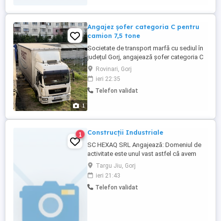
Angajez șofer categoria C pentru
camion 7,5 tone
Societate de transport marfă cu sediul în
județul Gorj, angajează șofer categoria C
pe 7,5 tone, pentru comunitate! Diurna 90
Rovinari, Gorj
zi. Rog seriozitate! Pentru detalii apelați
ieri 22:35
Telefon validat
1
Construcții Industriale
1
SC HEXAQ SRL Angajează: Domeniul de
activitate este unul vast astfel că avem
nevoie atât de oameni necalificati dar și
Targu Jiu, Gorj
de persoane calificate ! - protecții
ieri 21:43
industriale prin izolații termice cu vata și
Telefon validat
tabla - protecții cu cauciuc - protecții cu
laminat și cărămidă refractara - protecții
industriale ...