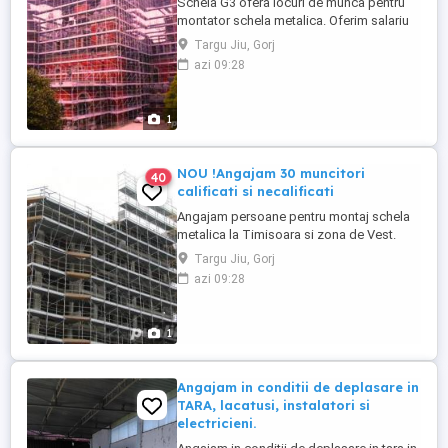
Schela G3 ofera locuri de munca pentru
montator schela metalica. Oferim salariu
atractiv , bonusuri si cazare pentru cei din
Targu Jiu, Gorj
alte zone. Asteptam sa ne contactati : .
azi 09:28
1
NOU !Angajam 30 muncitori
40
calificati si necalificati
Angajam persoane pentru montaj schela
metalica la Timisoara si zona de Vest.
Oferim cazare, salariu atractiv si alte
Targu Jiu, Gorj
bonusuri. Tel. sau
azi 09:28
1
Angajam in conditii de deplasare in
TARA, lacatusi, instalatori si
electricieni.