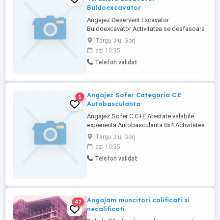
Buldoexcavator
Angajez Deservent Excavator
Buldoexcavator Activitatea se desfasoara
doar in judetul Gorj in cadrul unei Stati de
Targu Jiu, Gorj
Asfalt in Targu Jiu Contract de munca pe
azi 10:35
perioada nedeterminata Se cauta
Telefon validat
persoane cu Experienta in domeniu si
cunostinte pe partea mecanica ce tin de
mentenanta ! Pentru detalii Mihai ...
Angajez Sofer Categoria C.E
1
Autobasculanta
Angajez Sofer C C+E Atestate valabile
experienta Autobasculanta 8x4 Activitatea
se desfasoara doar in judetul Gorj in
Targu Jiu, Gorj
cadrul unei Stati de Asfalt in Targu Jiu
azi 10:35
Contract de munca pe perioada
Telefon validat
nedeterminata Salariu 5200 lei NET Pentru
detalii Mihai
Angajam muncitori calificati si
47
necalificati