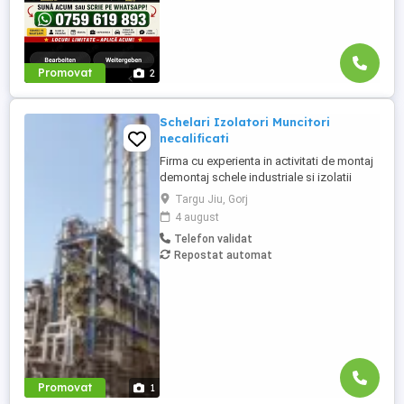
Promovat
2
Schelari Izolatori Muncitori
necalificati
Firma cu experienta in activitati de montaj
demontaj schele industriale si izolatii
industriale in rafinarii, combinate
Targu Jiu, Gorj
petrochimice, otelarii ofera locuri de
4 august
munca in Belgia pentru: - schelari
Telefon validat
muncitori necalificati pentru activitatea de
Repostat automat
montaj demontaj schele industriale; -
izolatori (vata+tabla) pentru ...
Promovat
1