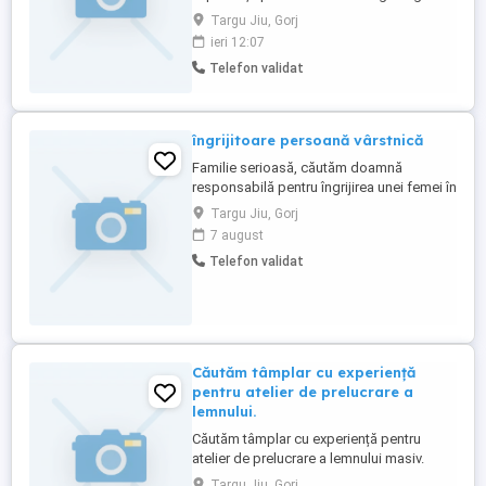
Valonia. Oferim: salariu de la 15 net oră (în
Targu Jiu, Gorj
funcție de experiență și competențe);
ieri 12:07
aproximativ 50 ore de lucru pe săptămână;
Telefon validat
angajare în cadrul companiei InTemporis
și muncă legală în Belgia; cazare gratuită;
transport ...
îngrijitoare persoană vârstnică
Familie serioasă, căutăm doamnă
responsabilă pentru îngrijirea unei femei în
vârstă nedeplasabile situată în zona
Targu Jiu, Gorj
Prelungirea Panduri Program luni-vineri de
7 august
la 8 la 15 Responsabilitați: -ajutor pentru
Telefon validat
igiena zilnica și îmbrăcare -administrarea
medicamentelor conform rețetei -
pregătirea mesei de prânz ...
Căutăm tâmplar cu experiență
pentru atelier de prelucrare a
lemnului.
Căutăm tâmplar cu experiență pentru
atelier de prelucrare a lemnului masiv.
Cerințe: Experiență în realizarea
Targu Jiu, Gorj