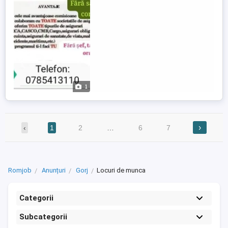
agricole, travel, raspunderi civile, etc) si
colaboreaza cu toate ...
1
›
‹
1
2
…
6
7
Romjob
Anunțuri
Gorj
Locuri de munca
Categorii
Subcategorii