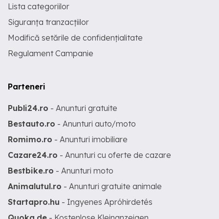
Lista categoriilor
Siguranța tranzacțiilor
Modifică setările de confidențialitate
Regulament Campanie
Parteneri
Publi24.ro
- Anunturi gratuite
Bestauto.ro
- Anunturi auto/moto
Romimo.ro
- Anunturi imobiliare
Cazare24.ro
- Anunturi cu oferte de cazare
Bestbike.ro
- Anunturi moto
Animalutul.ro
- Anunturi gratuite animale
Startapro.hu
- Ingyenes Apróhirdetés
Quoka.de
- Kostenlose Kleinanzeigen