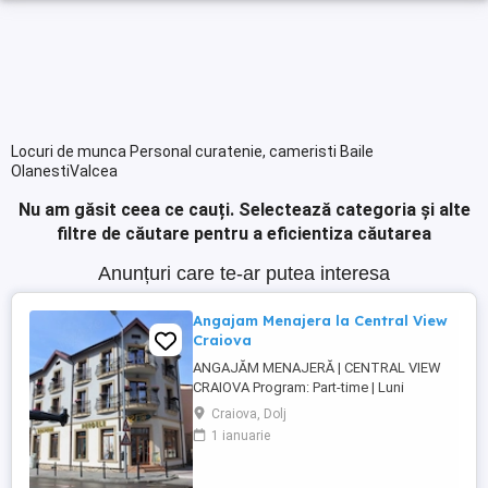
Locuri de munca Personal curatenie, cameristi Baile
OlanestiValcea
Nu am găsit ceea ce cauți.
Selectează categoria și alte
filtre de căutare pentru a eficientiza căutarea
Anunțuri care te-ar putea interesa
Angajam Menajera la Central View
Craiova
ANGAJĂM MENAJERĂ | CENTRAL VIEW
CRAIOVA Program: Part-time | Luni
Sambata | 11:00 15:00 Locație: Strada
Craiova, Dolj
Arieș 2B, Craiova (zona centrală) Suntem
1 ianuarie
o cazare boutique în centrul Craiovei și
căutăm o persoană serioasă, ordonată și
de încredere care să se alăture echipei