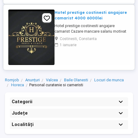
Hotel prestige costinesti angajare
camarist 4000 6000lei
Hotel prestige costinesti angajare
camarist Cazare mancare salariu motivat
4000 6000
Costinesti, Constanta
1 ianuarie
Romjob
Anunțuri
Valcea
Baile Olanesti
Locuri de munca
Horeca
Personal curatenie si cameristi
Categorii
Județe
Localități