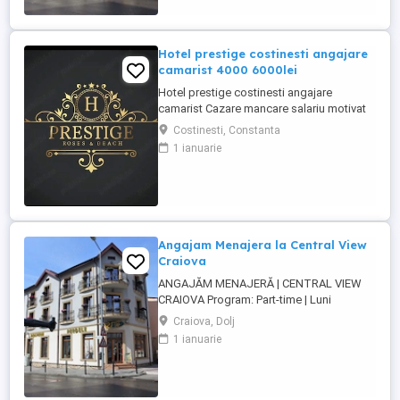
noastre. Ce vei face: Curățenia ...
Hotel prestige costinesti angajare
camarist 4000 6000lei
Hotel prestige costinesti angajare
camarist Cazare mancare salariu motivat
4000 6000
Costinesti, Constanta
1 ianuarie
Angajam Menajera la Central View
Craiova
ANGAJĂM MENAJERĂ | CENTRAL VIEW
CRAIOVA Program: Part-time | Luni
Sambata | 11:00 15:00 Locație: Strada
Craiova, Dolj
Arieș 2B, Craiova (zona centrală) Suntem
1 ianuarie
o cazare boutique în centrul Craiovei și
căutăm o persoană serioasă, ordonată și
de încredere care să se alăture echipei
noastre. Ce vei face: Curățenia ...