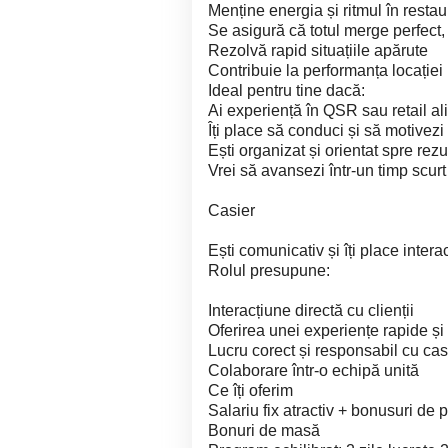
Menține energia și ritmul în restau
Se asigură că totul merge perfect, 
Rezolvă rapid situațiile apărute
Contribuie la performanța locației
Ideal pentru tine dacă:
Ai experiență în QSR sau retail al
Îți place să conduci și să motivez
Ești organizat și orientat spre rezu
Vrei să avansezi într-un timp scurt
Casier
Ești comunicativ și îți place inte
Rolul presupune:
Interacțiune directă cu clienții
Oferirea unei experiențe rapide și
Lucru corect și responsabil cu ca
Colaborare într-o echipă unită
Ce îți oferim
Salariu fix atractiv + bonusuri de
Bonuri de masă