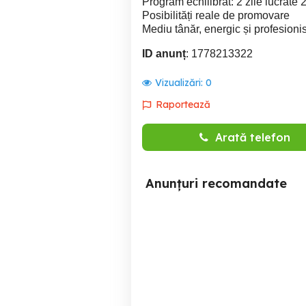
Program echilibrat: 2 zile lucrate 2
Posibilități reale de promovare
Mediu tânăr, energic și profesionis
ID anunț
: 1778213322
Vizualizări:
0
Raportează
Arată telefon
Anunțuri recomandate
LBFC deschide primul
Autoserv