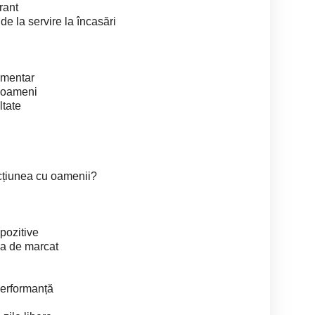
rant
de la servire la încasări
imentar
i oameni
ltate
racțiunea cu oamenii?
 pozitive
sa de marcat
 performanță