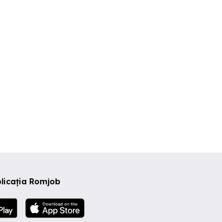
 Bufet Spălător
Angajeaza - Personal
experienta
amaia nord
Pregatire Fast Food
onstanta
Constanta
Constanta
licația Romjob