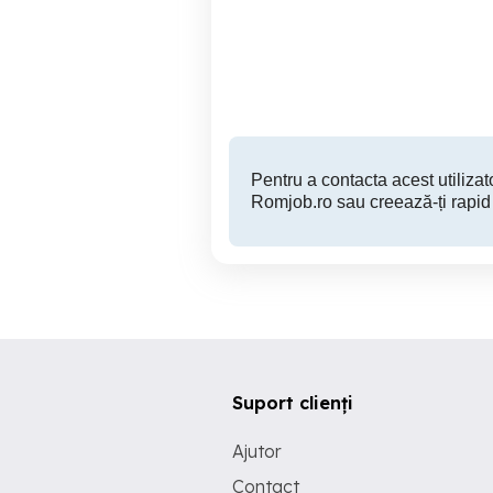
restaurant si face angajări
se
Constanta
Pentru a contacta acest utilizato
Romjob.ro sau creează-ți rapid
Suport clienți
Ajutor
Contact