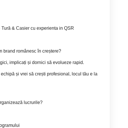
ură & Casier cu experienta in QSR
tr-un brand românesc în creștere?
, implicați și dornici să evolueze rapid.
n echipă și vrei să crești profesional, locul tău e la
organizează lucrurile?
ogramului