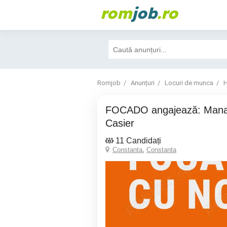
rom
job
.ro
Romjob
Anunțuri
Locuri de munca
H
FOCADO angajează: Manager de Tură &
Casier
11 Candidați
Constanta
,
Constanta