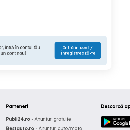
zonier în Mamaia Nord
shaorma cu experiență
Vanzatoare
vaseM
Constanta
Constanta
C
r, intră în contul tău
Intră în cont /
Înregistrează-te
 un cont nou!
Parteneri
Descarcă ap
Publi24.ro
- Anunturi gratuite
Bestauto.ro
- Anunturi auto/moto