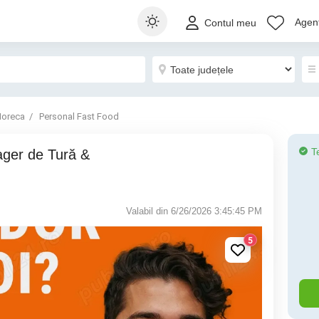
Agenț
Contul meu
oreca
Personal Fast Food
T
Valabil din 6/26/2026 3:45:45 PM
5