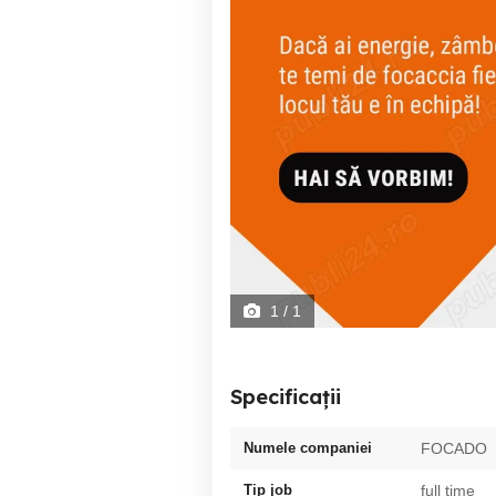
1
/ 1
Specificații
Numele companiei
FOCADO
Tip job
full time