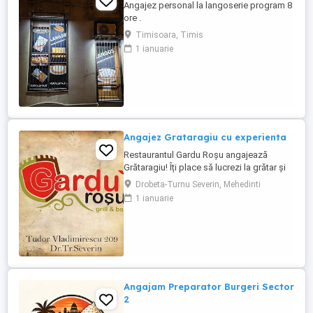
Angajez personal la langoserie program 8
ore .
Timisoara, Timis
1 ianuarie
Angajez Grataragiu cu experienta
Restaurantul Gardu Roșu angajează
Grătaragiu! Îți place să lucrezi la grătar și
să pregătești preparate gustoase pe
Drobeta-Turnu Severin, Mehedinti
cărbuni? Alătură-te echipei noastre!
1 ianuarie
Căutăm un grătaragiu pentru grătar pe
cărbuni, pasionat, responsabil și dornic
să lucreze! Oferim: * Program avantajos: 2
zile lucrate ...
Angajam Preparator Burgeri Sector
2