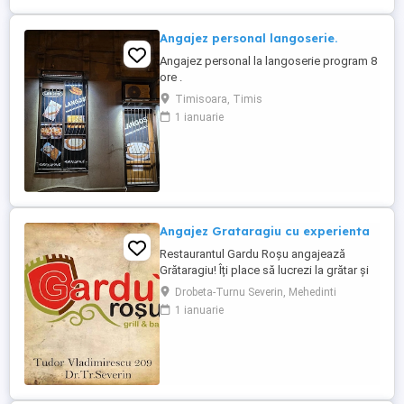
Angajez personal langoserie.
Angajez personal la langoserie program 8
ore .
Timisoara, Timis
1 ianuarie
Angajez Grataragiu cu experienta
Restaurantul Gardu Roșu angajează
Grătaragiu! Îți place să lucrezi la grătar și
să pregătești preparate gustoase pe
Drobeta-Turnu Severin, Mehedinti
cărbuni? Alătură-te echipei noastre!
1 ianuarie
Căutăm un grătaragiu pentru grătar pe
cărbuni, pasionat, responsabil și dornic
să lucreze! Oferim: * Program avantajos: 2
zile lucrate ...