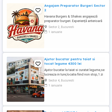
Angajam Preparator Burgeri Sector
2
Havana Burgers & Shakes angajează
preparator burgeri. Experiență anterioară
în burger shop fast-food OBLIGATORIE
Sector 2, Bucuresti
Persoană rapidă, serioasă și organizată
1 ianuarie
Cunoștințe de lucru pe grill și asamblare
burgeri Atenție la gramaje, rețete și timpi
de preparare Menținerea curățeniei la
postul ...
Ajutor bucatar pentru taiat si
tocat legume 4300 lei
Ajutor bucatar la taiat si curatat legume,se
lucreaza in ture,locatia fiind non stop,1 zi
da 1 zi nu,locatia se afla in sectorul 4,se
Sector 4, Bucuresti
acorda 1 masa calda zilnic,cartieru
1 ianuarie
Berceni,cu experienta salariul 4300 lei net
la 14 ore zi,salariu 3700 lei net la 12 ore
zi,fara experienta 4000 lei net lunar,va
asteptam ...