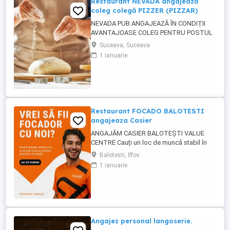
Restaurant NEVADA angajează
coleg colegă PIZZER (PIZZAR)
NEVADA PUB ANGAJEAZĂ ÎN CONDIȚII
AVANTAJOASE COLEG PENTRU POSTUL
DE PIZZER (PIZZAR). CĂUTĂM UN COLEG
Suceava, Suceava
CARE A MAI LUCRAT ÎN DOMENIU, CU
1 ianuarie
EXPERIENTĂ ÎN PERPARAREA PIZZA.
CERINȚE : - EXPERIENȚĂ ÎN PREGATIREA
ȘI PREPARAREA PIZZA - persoană
capabilă să lucreze și să respecte un
rețetar; - persoană curată, ...
Restaurant FOCADO BALOTESTI
angajeaza Casier
ANGAJĂM CASIER BALOTEȘTI VALUE
CENTRE Cauți un loc de muncă stabil în
Balotești? Focado, unul dintre cele mai noi
Balotesti, Ilfov
și ambițioase lanțuri de restaurante fast-
1 ianuarie
food din România, își mărește echipa!
Locație: Value Centre Balotești Post
disponibil: Casier Ce îți oferim? Salariu
motivant, plătit ...
Angajez personal langoserie.