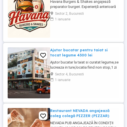
Havana Burgers & Shakes angajează
preparator burgeri. Experiență anterioară
în burger shop fast-food OBLIGATORIE
Sector 2, Bucuresti
Persoană rapidă, serioasă și organizată
1 ianuarie
Cunoștințe de lucru pe grill și asamblare
burgeri Atenție la gramaje, rețete și timpi
de preparare Menținerea curățeniei la
postul ...
Ajutor bucatar pentru taiat si
tocat legume 4300 lei
Ajutor bucatar la taiat si curatat legume,se
lucreaza in ture,locatia fiind non stop,1 zi
da 1 zi nu,locatia se afla in sectorul 4,se
Sector 4, Bucuresti
acorda 1 masa calda zilnic,cartieru
1 ianuarie
Berceni,cu experienta salariul 4300 lei net
la 14 ore zi,salariu 3700 lei net la 12 ore
zi,fara experienta 4000 lei net lunar,va
asteptam ...
Restaurant NEVADA angajează
coleg colegă PIZZER (PIZZAR)
NEVADA PUB ANGAJEAZĂ ÎN CONDIȚII