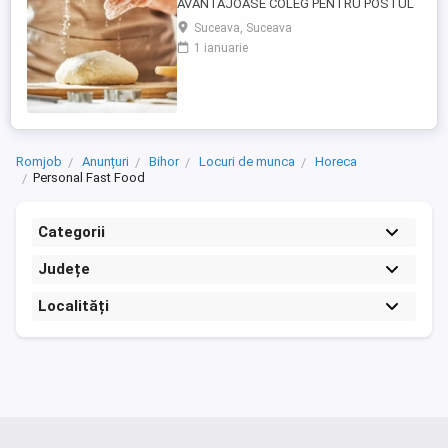
AVANTAJOASE COLEG PENTRU POSTUL
DE PIZZER (PIZZAR). CĂUTĂM UN COLEG
Suceava, Suceava
CARE A MAI LUCRAT ÎN DOMENIU, CU
1 ianuarie
EXPERIENTĂ ÎN PERPARAREA PIZZA.
CERINȚE : - EXPERIENȚĂ ÎN PREGATIREA
ȘI PREPARAREA PIZZA - persoană
capabilă să lucreze și să respecte un
rețetar; - persoană curată, ...
Romjob
Anunțuri
Bihor
Locuri de munca
Horeca
Personal Fast Food
Categorii
Județe
Localități