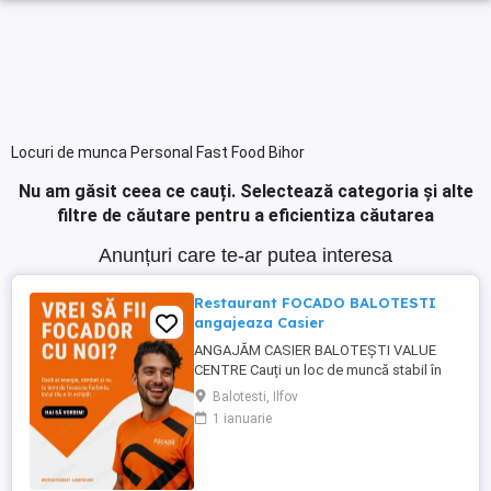
Locuri de munca Personal Fast Food Bihor
Nu am găsit ceea ce cauți.
Selectează categoria și alte
filtre de căutare pentru a eficientiza căutarea
Anunțuri care te-ar putea interesa
Restaurant FOCADO BALOTESTI
angajeaza Casier
ANGAJĂM CASIER BALOTEȘTI VALUE
CENTRE Cauți un loc de muncă stabil în
Balotești? Focado, unul dintre cele mai noi
Balotesti, Ilfov
și ambițioase lanțuri de restaurante fast-
1 ianuarie
food din România, își mărește echipa!
Locație: Value Centre Balotești Post
disponibil: Casier Ce îți oferim? Salariu
motivant, plătit ...