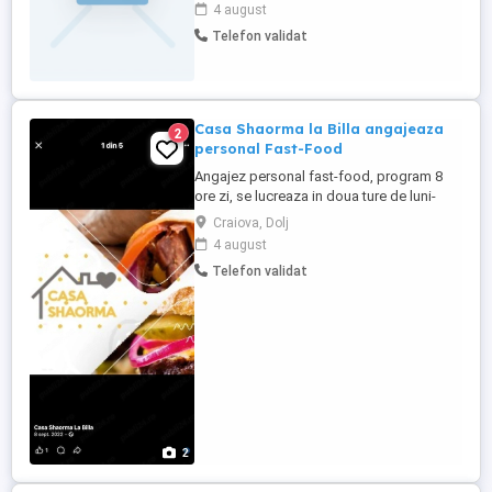
dinamic? Echipa Shaorma Amicii își
4 august
mărește echipa și caută coleg pentru
Telefon validat
postul de Preparator Shaorma! Ce căutăm:
- Seriozitate și punctualitate - Atitudine
pozitivă și spirit ...
Casa Shaorma la Billa angajeaza
2
personal Fast-Food
Angajez personal fast-food, program 8
ore zi, se lucreaza in doua ture de luni-
vineri. Salariu motivant , se va discuta la un
Craiova, Dolj
interviu. Cu sau fără experiență . Tel : .
4 august
Telefon validat
2