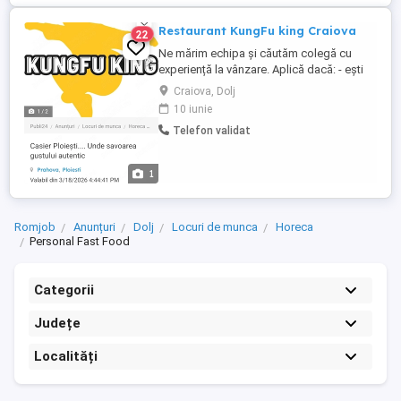
Restaurant KungFu king Craiova
22
Ne mărim echipa și căutăm colegă cu
experiență la vânzare. Aplică dacă: - ești
vesela și cu aptitudini de comunicare; -
Craiova, Dolj
dispusă sa faci parte dintr o echipa.
10 iunie
Oferim : - Program flexibil - Salariu atractiv
Telefon validat
1
Romjob
Anunțuri
Dolj
Locuri de munca
Horeca
Personal Fast Food
Categorii
Județe
Localități