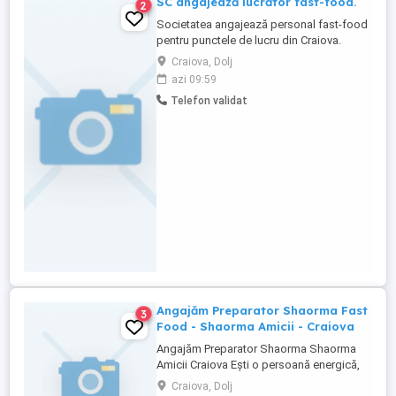
SC angajează lucrător fast-food.
2
Societatea angajează personal fast-food
pentru punctele de lucru din Craiova.
Program de lucru 8 ore în ture.
Craiova, Dolj
azi 09:59
Telefon validat
Angajăm Preparator Shaorma Fast
3
Food - Shaorma Amicii - Craiova
Angajăm Preparator Shaorma Shaorma
Amicii Craiova Ești o persoană energică,
rapidă și îți place să lucrezi într-un mediu
Craiova, Dolj