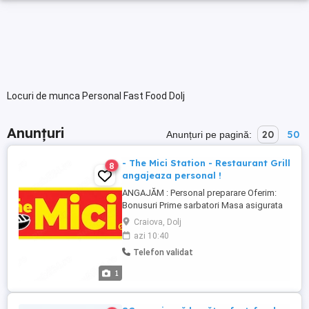
Locuri de munca Personal Fast Food Dolj
Anunțuri
20
50
Anunțuri pe pagină:
- The Mici Station - Restaurant Grill
8
angajeaza personal !
ANGAJĂM : Personal preparare Oferim:
Bonusuri Prime sarbatori Masa asigurata
Mediu de lucru placut Locatie: Bulevardul
Craiova, Dolj
Oltenia, nr. 85A (Zona Fortuna, Craiovita
azi 10:40
Noua)
Telefon validat
1