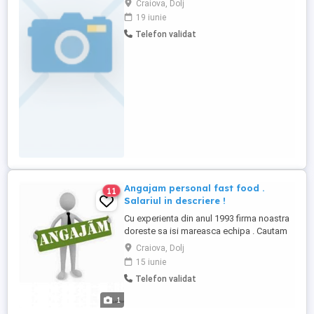
Craiova, Dolj
mediu rapid, să interacționezi cu oamenii
19 iunie
și să oferi servicii excelente, te vrem în
Telefon validat
echipa noastră! Cerinte : Experiența în
domeniu constituie un avantaj, dar nu este
obligatorie Atitudine ...
Angajam personal fast food .
11
Salariul in descriere !
Cu experienta din anul 1993 firma noastra
doreste sa isi mareasca echipa . Cautam
personal fast food. Daca vrei sa faci parte
Craiova, Dolj
din echipa noastra te asteptam la un
15 iunie
interviu . Salariul incepe in prima luna de la
Telefon validat
3500 lei NET . Pentru mai multe informatii
te rugam sa ne contactezi pentru a
1
programa un ...