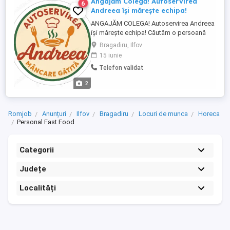
Angajăm Colegă! Autoservirea
6
Andreea își mărește echipa!
ANGAJĂM COLEGA! Autoservirea Andreea
își mărește echipa! Căutăm o persoană
harnică, serioasă și responsabilă pentru
Bragadiru, Ilfov
rolul de Lucrător Gestionare Spațiu și
15 iunie
Curățenie. Dacă ești o persoană
Telefon validat
organizată și îți place ca totul să fie lună ,
te vrem în echipa noastră! Ce vei face?
2
Sala de mese: Te ...
Romjob
Anunțuri
Ilfov
Bragadiru
Locuri de munca
Horeca
Personal Fast Food
Categorii
Județe
Localități