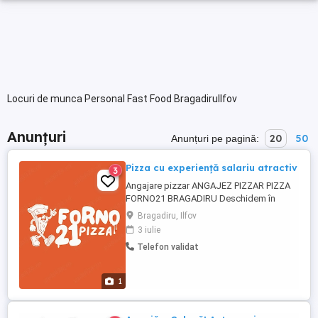
Locuri de munca Personal Fast Food BragadiruIlfov
Anunțuri
20
50
Anunțuri pe pagină:
Pizza cu experiență salariu atractiv
3
Angajare pizzar ANGAJEZ PIZZAR PIZZA
FORNO21 BRAGADIRU Deschidem în
curând o pizzerie nouă în Bragadiru și
Bragadiru, Ilfov
căutăm un pizzar serios, implicat și
3 iulie
pasionat de ceea ce face, pentru a crește
Telefon validat
împreună încă de la început. Vom veni pe
piață cu un concept nou și produse atent
gândite, multe dintre ele ...
1