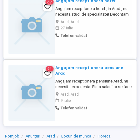
Angajam receptionera hotel!
67
Angajam receptionera hotel , in Arad , nu
necesita studi de specialitate! Decontam
transport ( din judet) !informatii telefon:
Arad, Arad
27 iulie
Telefon validat
Angajam receptionera pensiune
21
Arad
Angajam receptionera pensiune Arad, nu
necesita experienta. Plata salariilor se face
la timp fara intarzieri. Cerem seriozitate.
Arad, Arad
Decontam transportul persoanelor din
9 iulie
judetul Arad. Informatii la telefon
Telefon validat
Romjob
Anunțuri
Arad
Locuri de munca
Horeca