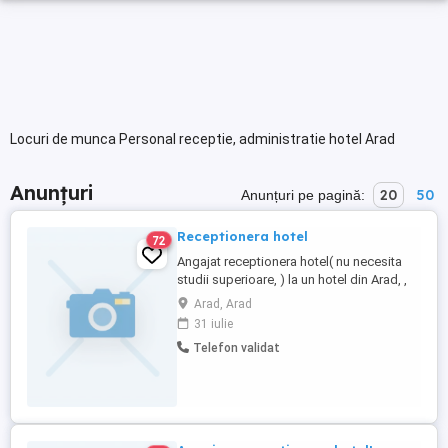
Locuri de munca Personal receptie, administratie hotel Arad
Anunțuri
20
50
Anunțuri pe pagină:
Receptionera hotel
72
Angajat receptionera hotel( nu necesita
studii superioare, ) la un hotel din Arad, ,
nu necesita experienta, decontam
Arad, Arad
transportul din judet,; informatii telefon:
31 iulie
Telefon validat