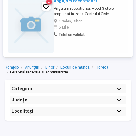
Angajam receptioner....................
6
Angajam receptioner. Hotel 3 stele,
amplasat in zona Centrului Civic.
Schimburi - 2 - receptioner.
Oradea, Bihor
5 iulie
Telefon validat
Romjob
Anunțuri
Bihor
Locuri de munca
Horeca
Personal receptie si administratie
Categorii
Județe
Localități