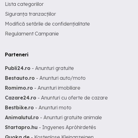
Lista categoriilor
Siguranța tranzacțiilor
Modifică setările de confidențialitate
Regulament Campanie
Parteneri
Publi24.ro
- Anunturi gratuite
Bestauto.ro
- Anunturi auto/moto
Romimo.ro
- Anunturi imobiliare
Cazare24.ro
- Anunturi cu oferte de cazare
Bestbike.ro
- Anunturi moto
Animalutul.ro
- Anunturi gratuite animale
Startapro.hu
- Ingyenes Apróhirdetés
Quoka.de
- Kostenlose Kleinanzeigen