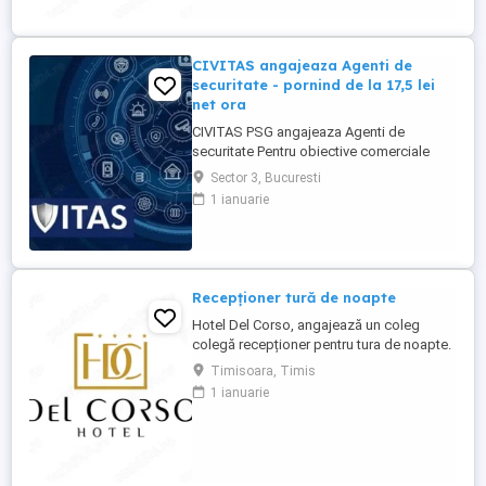
CIVITAS angajeaza Agenti de
securitate - pornind de la 17,5 lei
net ora
CIVITAS PSG angajeaza Agenti de
securitate Pentru obiective comerciale
(magazine de haine din mall-urile din
Sector 3, Bucuresti
Bucuresti) CONTACT: apel la numarul din
1 ianuarie
anunt Locatia: Park Lake, metrou Dristor
Tarif de 17,5 lei ora pentru inceput.
Program de lucru: ture de pana la 12 ore
Garantam Salariu, program, ...
Recepționer tură de noapte
Hotel Del Corso, angajează un coleg
colegă recepționer pentru tura de noapte.
Responsabilități: - cunoașterea imbii
Timisoara, Timis
engleze obligatorie; - ture: 2 ture de 12h, 2
1 ianuarie
zile libere, doar de noapte; - să fii o
persoană serioasă și muncitoare; - să
apreciezi și să pretuiești curățenia; - să
respecți programul ...