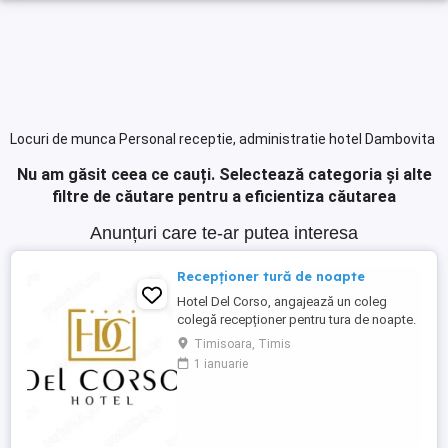
Locuri de munca Personal receptie, administratie hotel Dambovita
Nu am găsit ceea ce cauți.
Selectează categoria și alte
filtre de căutare pentru a eficientiza căutarea
Anunțuri care te-ar putea interesa
Recepționer tură de noapte
Hotel Del Corso, angajează un coleg
colegă recepționer pentru tura de noapte.
Responsabilități: - cunoașterea imbii
Timisoara, Timis
engleze obligatorie; - ture: 2 ture de 12h, 2
1 ianuarie
zile libere, doar de noapte; - să fii o
persoană serioasă și muncitoare; - să
apreciezi și să pretuiești curățenia; - să
respecți programul ...