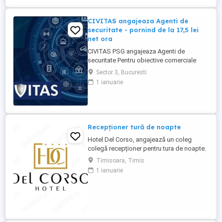
CIVITAS angajeaza Agenti de
securitate - pornind de la 17,5 lei
net ora
CIVITAS PSG angajeaza Agenti de
securitate Pentru obiective comerciale
(magazine de haine din mall-urile din
Sector 3, Bucuresti
Bucuresti) CONTACT: apel la numarul din
1 ianuarie
anunt Locatia: Park Lake, metrou Dristor
Tarif de 17,5 lei ora pentru inceput.
Program de lucru: ture de pana la 12 ore
Garantam Salariu, program, ...
Recepționer tură de noapte
Hotel Del Corso, angajează un coleg
colegă recepționer pentru tura de noapte.
Responsabilități: - cunoașterea imbii
Timisoara, Timis
engleze obligatorie; - ture: 2 ture de 12h, 2
1 ianuarie
zile libere, doar de noapte; - să fii o
persoană serioasă și muncitoare; - să
apreciezi și să pretuiești curățenia; - să
respecți programul ...