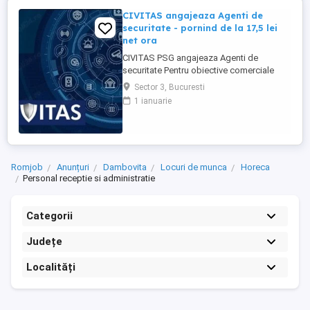
CIVITAS angajeaza Agenti de
securitate - pornind de la 17,5 lei
net ora
CIVITAS PSG angajeaza Agenti de
securitate Pentru obiective comerciale
(magazine de haine din mall-urile din
Sector 3, Bucuresti
Bucuresti) CONTACT: apel la numarul din
1 ianuarie
anunt Locatia: Park Lake, metrou Dristor
Tarif de 17,5 lei ora pentru inceput.
Program de lucru: ture de pana la 12 ore
Garantam Salariu, program, ...
Romjob
Anunțuri
Dambovita
Locuri de munca
Horeca
Personal receptie si administratie
Categorii
Județe
Localități