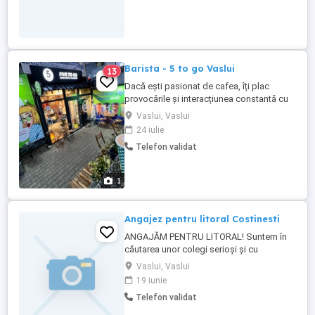
Barista - 5 to go Vaslui
13
Dacă ești pasionat de cafea, îți plac
provocările și interacțiunea constantă cu
persoane noi te încarcă cu energie, atunci
Vaslui, Vaslui
vrem sa te cunoaștem. Cerințe: -
24 iulie
Disponibilitate pentru un loc de munca full
Telefon validat
time. - Experiența pe un post similar nu
este necesară dar constituie un avantaj. -
Bune abilitați ...
1
Angajez pentru litoral Costinesti
ANGAJĂM PENTRU LITORAL! Suntem în
căutarea unor colegi serioși și cu
experiență pentru sezonul estival: Bucătar
Vaslui, Vaslui
cu experiență Ospătar cu experiență
19 iunie
Oferim: Salariu atractiv Cazare asigurată
Telefon validat
Masă asigurată Mediu de lucru plăcut și
profesionist Pentru mai multe informații și