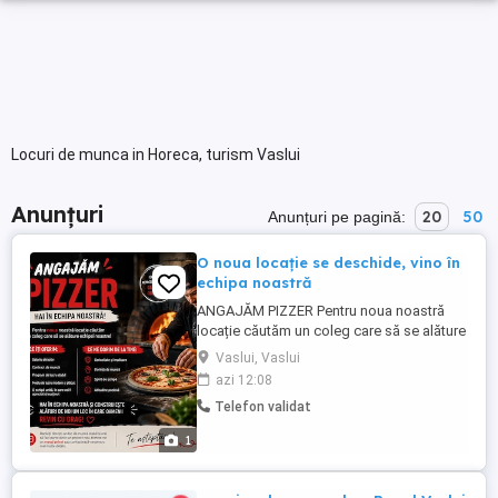
Locuri de munca in Horeca, turism Vaslui
Anunțuri
20
50
Anunțuri pe pagină:
O noua locație se deschide, vino în
echipa noastră
ANGAJĂM PIZZER Pentru noua noastră
locație căutăm un coleg care să se alăture
echipei noastre! Dacă ești o persoană
Vaslui, Vaslui
serioasă, responsabilă și îți place să
azi 12:08
lucrezi într-un mediu dinamic, te așteptăm
Telefon validat
cu drag alături de noi. Ce îți oferim: Salariu
atractiv Contract de muncă Program de
1
lucru stabil ...