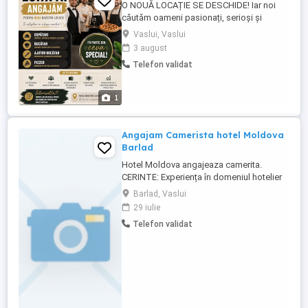
O NOUĂ LOCAȚIE SE DESCHIDE! Iar noi
căutăm oameni pasionați, serioși și
dornici să facă parte dintr-o echipă
Vaslui, Vaslui
frumoasă! Pentru noua noastră locație,
3 august
suntem în căutarea următorilor colegi:
Telefon validat
BUCĂTAR AJUTOR DE BUCĂTAR PIZZER
OSPĂTARI Dacă ești o persoană serioasă,
responsabilă, energică și îți ...
1
Angajam Camerista hotel Moldova
Barlad
Hotel Moldova angajeaza camerita.
CERINTE: Experiența în domeniul hotelier
constituie un avantaj, dar nu este
Barlad, Vaslui
întotdeauna obligatorie. Atenție la detalii
29 iulie
și simț al responsabilității. Seriozitate,
Telefon validat
punctualitate și corectitudine. Capacitatea
de a lucra rapid și eficient. Rezistență
fizică, deoarece activitatea ...