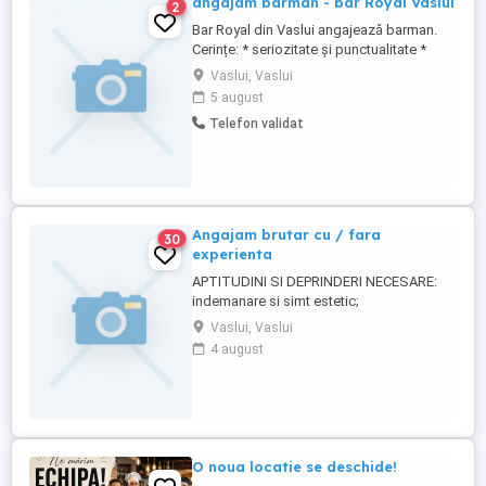
angajam barman - bar Royal Vaslui
2
Bar Royal din Vaslui angajează barman.
Cerințe: * seriozitate și punctualitate *
atitudine pozitivă și spirit de echipă *
Vaslui, Vaslui
experiența constituie avantaj, dar nu este
5 august
obligatorie Oferim: * salariu motivant *
Telefon validat
program avantajos * mediu de lucru
plăcut * posibilitate de colaborare pe
termen lung Locație: ...
Angajam brutar cu / fara
30
experienta
APTITUDINI SI DEPRINDERI NECESARE:
indemanare si simt estetic;
Responsabilitati: Pregatirea diferitelor
Vaslui, Vaslui
aluaturi si mixturi, conform retetelor de
4 august
productie; Fabricare produse de patiserie
si brutarie: Cerinte: Certificat de calificare
in meseria de brutar - patiser Adeverinta
de la medicul de familie ...
O noua locatie se deschide!