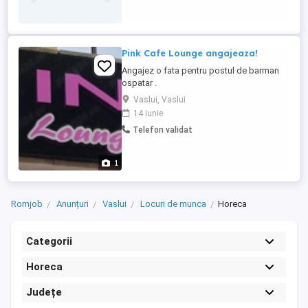
programarea ...
Pink Cafe Lounge angajeaza!
Angajez o fata pentru postul de barman
ospatar .
Vaslui, Vaslui
14 iunie
Telefon validat
1
Romjob
Anunțuri
Vaslui
Locuri de munca
Horeca
Categorii
Horeca
Județe