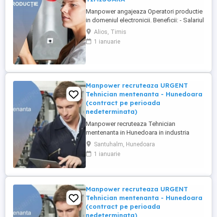
Manpower angajeaza Operatori productie
in domeniul electronicii. Beneficii: - Salariul
- 5200 lei brut; - Tichete de masa de 35 de
Alios, Timis
lei zi lucratoare; - Mediu de lucru modern
1 ianuarie
si stabil; - Oportunitati de dezvoltare
profesionala; Transportul este asigurat
din Timisoara si din urmatorele localitati:
Bogda, ...
Manpower recruteaza URGENT
Tehnician mentenanta - Hunedoara
(contract pe perioada
nedeterminata)
Manpower recruteaza Tehnician
mentenanta in Hunedoara in industria
automotive. Responsabilitati principale: -
Santuhalm, Hunedoara
Analizarea si executarea lucrarilor de
1 ianuarie
reparatie, intretinere si revizie; - Verificarea
functionarii echipamentelor si participarea
la testarea sistemelor complexe, utilizand
sisteme de diagnosticare ...
Manpower recruteaza URGENT
Tehnician mentenanta - Hunedoara
(contract pe perioada
nedeterminata)