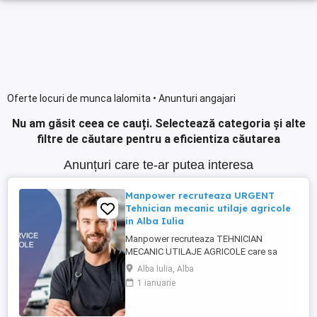
Oferte locuri de munca Ialomita • Anunturi angajari
Nu am găsit ceea ce cauți.
Selectează categoria și alte
filtre de căutare pentru a eficientiza căutarea
Anunțuri care te-ar putea interesa
Manpower recruteaza URGENT
Tehnician mecanic utilaje agricole
in Alba Iulia
Manpower recruteaza TEHNICIAN
MECANIC UTILAJE AGRICOLE care sa
participe la asigurarea mentenantei,
Alba Iulia, Alba
diagnosticarii si repararii utilajelor agricole
1 ianuarie
(ex: tractoare, combine), astfel incat
acestea sa functioneze la parametri
optimi in teren. Responsabilitati