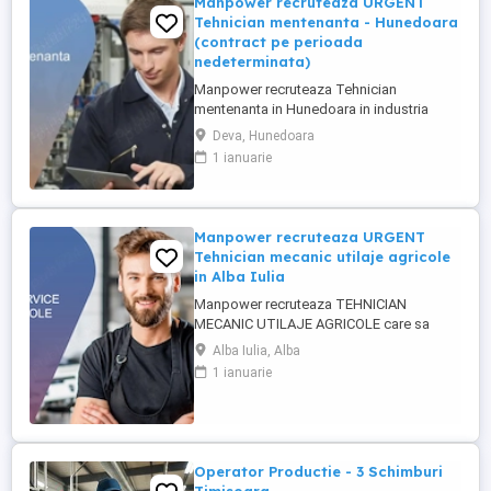
Manpower recruteaza URGENT
Tehnician mentenanta - Hunedoara
(contract pe perioada
nedeterminata)
Manpower recruteaza Tehnician
mentenanta in Hunedoara in industria
automotive. Responsabilitati principale: -
Deva, Hunedoara
Analizarea si executarea lucrarilor de
1 ianuarie
reparatie, intretinere si revizie; - Verificarea
functionarii echipamentelor si participarea
la testarea sistemelor complexe, utilizand
sisteme de diagnosticare ...
Manpower recruteaza URGENT
Tehnician mecanic utilaje agricole
in Alba Iulia
Manpower recruteaza TEHNICIAN
MECANIC UTILAJE AGRICOLE care sa
participe la asigurarea mentenantei,
Alba Iulia, Alba
diagnosticarii si repararii utilajelor agricole
1 ianuarie
(ex: tractoare, combine), astfel incat
acestea sa functioneze la parametri
optimi in teren. Responsabilitati
principale: - Efectueaza diagnoza tehnica
...
Operator Productie - 3 Schimburi