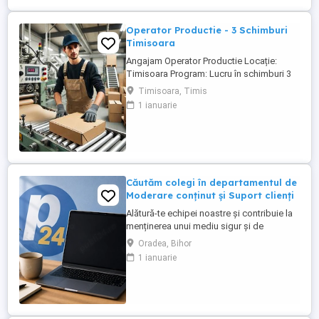
principale: - Efectueaza diagnoza tehnica
...
Operator Productie - 3 Schimburi
Timisoara
Angajam Operator Productie Locație:
Timisoara Program: Lucru în schimburi 3
schimburi Compania noastră caută
Timisoara, Timis
Operatori Producție Cartonagist, care să
1 ianuarie
se alăture echipei noastre. Rolul implică
activități de producție și prelucrare a
cartonului conform cerințelor specifice ale
clienților. Responsabilități ...
Căutăm colegi în departamentul de
Moderare conținut și Suport clienți
Alătură-te echipei noastre și contribuie la
menținerea unui mediu sigur și de
încredere pe platformele noastre de
Oradea, Bihor
anunțuri din România, Germania și
1 ianuarie
Ungaria. În funcție de experiența și
abilitățile tale, vei avea un rol în moderarea
conținutului postat de utilizatori și sau în
oferirea de suport clienților ...