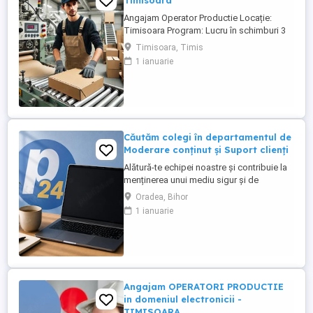
Timisoara
Angajam Operator Productie Locație:
Timisoara Program: Lucru în schimburi 3
schimburi Compania noastră caută
Timisoara, Timis
Operatori Producție Cartonagist, care să
1 ianuarie
se alăture echipei noastre. Rolul implică
activități de producție și prelucrare a
cartonului conform cerințelor specifice ale
clienților. Responsabilități ...
Căutăm colegi în departamentul de
Moderare conținut și Suport clienți
Alătură-te echipei noastre și contribuie la
menținerea unui mediu sigur și de
încredere pe platformele noastre de
Oradea, Bihor
anunțuri din România, Germania și
1 ianuarie
Ungaria. În funcție de experiența și
abilitățile tale, vei avea un rol în moderarea
conținutului postat de utilizatori și sau în
oferirea de suport clienților ...
Angajam OPERATORI PRODUCTIE
in domeniul electronicii -
TIMISOARA