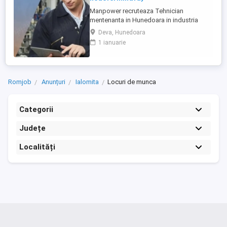
Manpower recruteaza Tehnician
mentenanta in Hunedoara in industria
automotive. Responsabilitati principale: -
Deva, Hunedoara
Analizarea si executarea lucrarilor de
1 ianuarie
reparatie, intretinere si revizie; - Verificarea
functionarii echipamentelor si participarea
la testarea sistemelor complexe, utilizand
sisteme de diagnosticare ...
Romjob
Anunțuri
Ialomita
Locuri de munca
Categorii
Județe
Localități