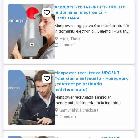
Angajam OPERATORI PRODUCTIE
in domeniul electronicii -
TIMISOARA
Manpower angajeaza Operatori productie
in domeniul electronicii. Beneficii: - Salariul
- 5200 lei brut; - Tichete de masa de 35 de
Alios, Timis
lei zi lucratoare; - Mediu de lucru modern
1 ianuarie
si stabil; - Oportunitati de dezvoltare
profesionala; Transportul este asigurat
din Timisoara si din urmatorele localitati:
Bogda, ...
Manpower recruteaza URGENT
Tehnician mentenanta - Hunedoara
(contract pe perioada
nedeterminata)
Manpower recruteaza Tehnician
mentenanta in Hunedoara in industria
automotive. Responsabilitati principale: -
Santuhalm, Hunedoara
Analizarea si executarea lucrarilor de
1 ianuarie
reparatie, intretinere si revizie; - Verificarea
functionarii echipamentelor si participarea
la testarea sistemelor complexe, utilizand
sisteme de diagnosticare ...