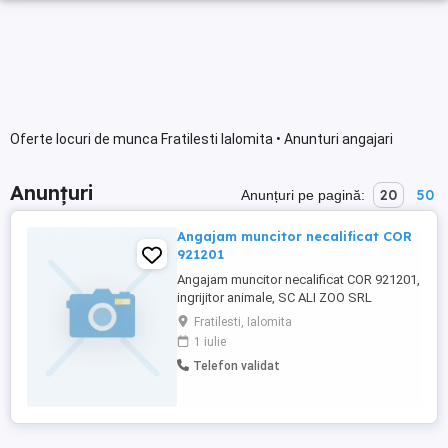
Oferte locuri de munca Fratilesti Ialomita • Anunturi angajari
Anunțuri
20
50
Anunțuri pe pagină:
Angajam muncitor necalificat COR
921201
Angajam muncitor necalificat COR 921201,
ingrijitor animale, SC ALI ZOO SRL
FRATILESTI ,JUD IALOMITA
Fratilesti, Ialomita
1 iulie
Telefon validat