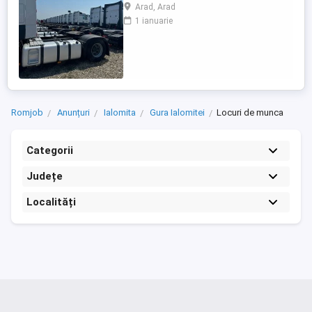
circuit in 15 zile 3 zile libere 30 zile 7 zile
Arad, Arad
libere 8 săptămâni 14 zile libere
1 ianuarie
Austria,Cehia,Germania,Belgia, Franța,
Italia, Ungaria. Se pleaca si se vine cu
camionul , la sfârșitul perioadei, ...
Romjob
Anunțuri
Ialomita
Gura Ialomitei
Locuri de munca
Categorii
Județe
Localități