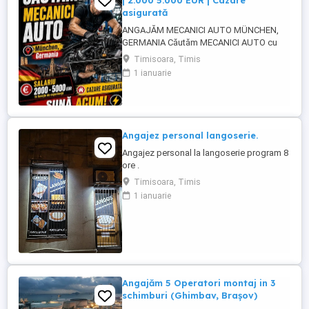
| 2.000 5.000 EUR | Cazare
asigurată
ANGAJĂM MECANICI AUTO MÜNCHEN,
GERMANIA Căutăm MECANICI AUTO cu
experiență pentru activitate în München,
Timisoara, Timis
Germania. SALARIU: între 2.000 și 5.000
1 ianuarie
EUR, în funcție de experiență și nivelul de
pregătire. CAZARE ASIGURATĂ Căutăm
persoane serioase, responsabile și cu
experiență în domeniul mecanicii ...
Angajez personal langoserie.
Angajez personal la langoserie program 8
ore .
Timisoara, Timis
1 ianuarie
Angajăm 5 Operatori montaj in 3
schimburi (Ghimbav, Brașov)