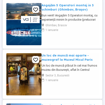
Angajăm 5 Operatori montaj in 3
schimburi (Ghimbav, Brașov)
Bun venit! Angajăm 5 Operatori montaj, cu
experiență minim în productie (prelucrari
prin aschiere). Căutăm persoane serioase,
Ghimbav, Brasov
dornice să învețe și să muncească, se va
1 ianuarie
oferi instruire la locul de muncă. Program:
3 schimburi - schimbul 1: 06.45-14.30 -
schimbul 2: 14.30-22.30 - schimbul 3:
22.30-6:30 ...
Un loc de muncă mai aparte -
muzeograf la Muzeul Micul Paris
Un loc de muncă plăcut în cel mai frumos
muzeu din București, aflat în Centrul
Istoric. Jobul presupune primirea
Sector 3, Bucuresti
vizitatorilor, limba engleză, realizarea unei
1 ianuarie
prezentări care se învață, vocabular bogat,
bună dispoziție, stare surâzătoare,
participare la Seratele muzicale ale
muzeului, interacțiune pe ...