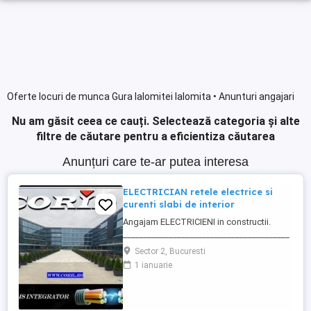
Oferte locuri de munca Gura Ialomitei Ialomita • Anunturi angajari
Nu am găsit ceea ce cauți.
Selectează categoria și alte
filtre de căutare pentru a eficientiza căutarea
Anunțuri care te-ar putea interesa
ELECTRICIAN retele electrice si
curenti slabi de interior
Angajam ELECTRICIENI in constructii.
________________________________________
Daca sti ca ai calificare si experienta in
Sector 2, Bucuresti
executia si punerea in functiune de
1 ianuarie
instalatii electrice de joasa tensiune; Ai
deja studii in domeniul electric si vrei sa te
specializezi si pe instalarea
echipamentelor de comunicatii ...