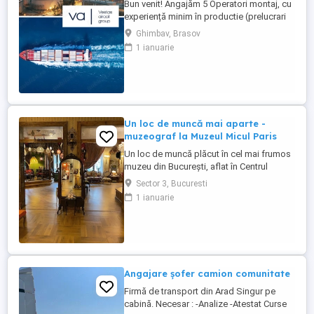
Bun venit! Angajăm 5 Operatori montaj, cu
experiență minim în productie (prelucrari
prin aschiere). Căutăm persoane serioase,
Ghimbav, Brasov
dornice să învețe și să muncească, se va
1 ianuarie
oferi instruire la locul de muncă. Program:
3 schimburi - schimbul 1: 06.45-14.30 -
schimbul 2: 14.30-22.30 - schimbul 3:
22.30-6:30 ...
Un loc de muncă mai aparte -
muzeograf la Muzeul Micul Paris
Un loc de muncă plăcut în cel mai frumos
muzeu din București, aflat în Centrul
Istoric. Jobul presupune primirea
Sector 3, Bucuresti
vizitatorilor, limba engleză, realizarea unei
1 ianuarie
prezentări care se învață, vocabular bogat,
bună dispoziție, stare surâzătoare,
participare la Seratele muzicale ale
muzeului, interacțiune pe ...
Angajare șofer camion comunitate
Firmă de transport din Arad Singur pe
cabină. Necesar : -Analize -Atestat Curse