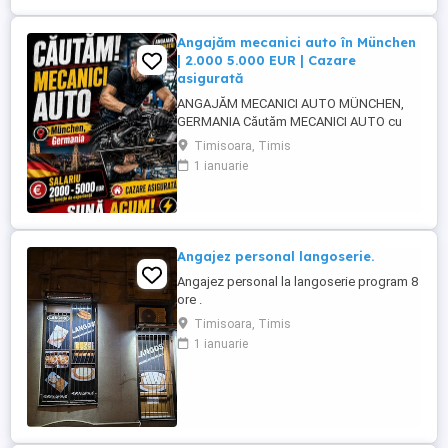
Angajăm mecanici auto în München
| 2.000 5.000 EUR | Cazare
asigurată
ANGAJĂM MECANICI AUTO MÜNCHEN,
GERMANIA Căutăm MECANICI AUTO cu
experiență pentru activitate în München,
Timisoara, Timis
Germania. SALARIU: între 2.000 și 5.000
1 ianuarie
EUR, în funcție de experiență și nivelul de
pregătire. CAZARE ASIGURATĂ Căutăm
persoane serioase, responsabile și cu
experiență în domeniul mecanicii ...
Angajez personal langoserie.
Angajez personal la langoserie program 8
ore .
Timisoara, Timis
1 ianuarie