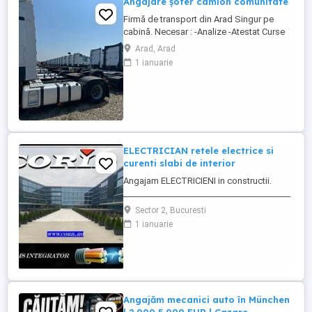
Angajare șofer camion comunitate
Firmă de transport din Arad Singur pe
cabină. Necesar : -Analize -Atestat Curse
circuit in 15 zile 3 zile libere 30 zile 7 zile
Arad, Arad
libere 8 săptămâni 14 zile libere
1 ianuarie
Austria,Cehia,Germania,Belgia, Franța,
Italia, Ungaria. Se pleaca si se vine cu
camionul , la sfârșitul perioadei, ...
ELECTRICIAN retele electrice si
curenti slabi de interior
Angajam ELECTRICIENI in constructii.
________________________________________
Daca sti ca ai calificare si experienta in
Sector 2, Bucuresti
executia si punerea in functiune de
1 ianuarie
instalatii electrice de joasa tensiune; Ai
deja studii in domeniul electric si vrei sa te
specializezi si pe instalarea
echipamentelor de comunicatii ...
Angajăm mecanici auto în München