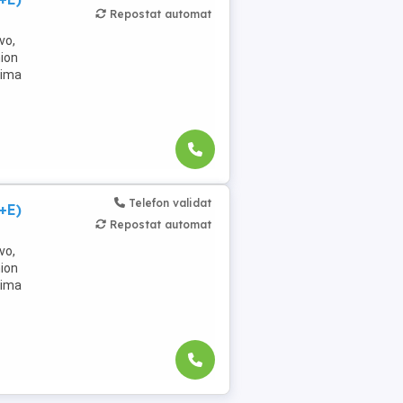
Repostat automat
vo,
mion
rima
Telefon validat
+E)
Repostat automat
vo,
mion
rima