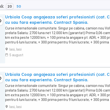
nă:
20
50
Urbiola Coop angajeaza soferi profesionisti (cat. C
cu sau fara experienta. Contract Spania.
Curse internationale comunitate. Singur pe cabina, camion nou Vol
prelata Salariu: 2700 luna net 12.000 km (garantat) Prima 0,06 ca
km extra peste 12000 km; + 100 prima la angajare pt. ADR; + 300 p
pentru 6 luni lucrate; + 300 prima pentru 9 luni lucrate; + 300 prima
pentru 12 luni lucrate. Cazare, ...
Iasi, Iasi
5 august
Urbiola Coop angajeaza soferi profesionisti (cat. C
cu sau fara experienta. Contract Spania.
Curse internationale comunitate. Singur pe cabina, camion nou Vol
prelata Salariu: 2700 luna net 12.000 km (garantat) Prima 0,06 ca
km extra peste 12000 km; + 100 prima la angajare pt. ADR; + 300 p
pentru 6 luni lucrate; + 300 prima pentru 9 luni lucrate; + 300 prima
pentru 12 luni lucrate. Cazare, ...
Iasi, Iasi