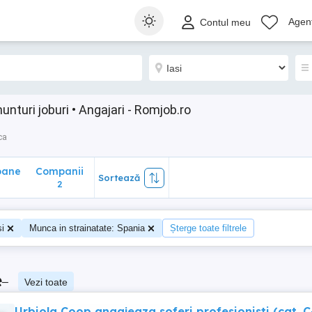
ane
Companii
Sortează
Agenț
Contul meu
2
unturi joburi • Angajari - Romjob.ro
ca
oane
Companii
Sortează
0
2
si
Munca in strainatate: Spania
Șterge toate filtrele
e
–
Vezi toate
Urbiola Coop angajeaza soferi profesionisti (cat. C