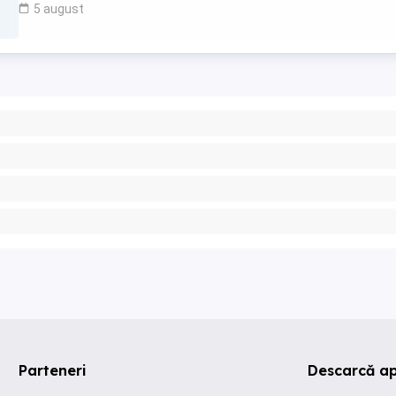
5 august
Parteneri
Descarcă ap