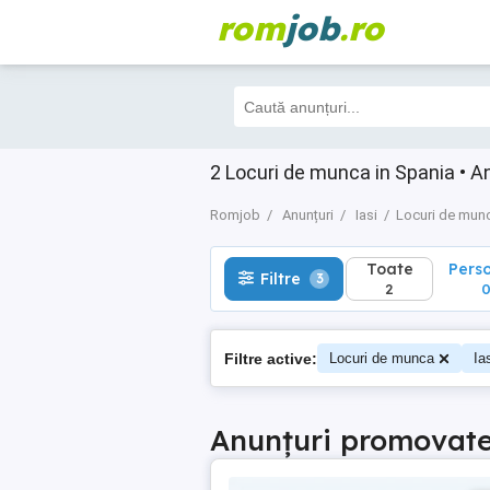
rom
job
.ro
Toate
Perso
Filtre
3
2
0
2 Locuri de munca in Spania • An
Romjob
Anunțuri
Iasi
Locuri de mun
Toate
Pers
Filtre
3
2
Filtre active:
Locuri de munca
Ia
Anunțuri promovat