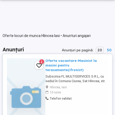
Oferte locuri de munca Hlincea Iasi • Anunturi angajari
Anunțuri
20
50
Anunțuri pe pagină:
Oferta vacantare-Masinist la
2
masini pentru
terasamente(ifronist)
Subscrisa FL MULTISERVICES S.R.L, cu
sediul în Comuna Ciurea, Sat Hlincea, str.
Cortez, nr.36D, et.2, ap.22 județ Iasi, având
Hlincea, Iasi
CUI: 47690853, angajează: -Masinist la
10 iunie
masini pentru terasamente(ifronist), cod
Telefon validat
COR 834201-2 posturi Cerințe: Studii medii
Scoala profesionala si Atentie,
indemanare Salariul ...