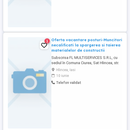
Oferta vacantare posturi-Muncitori
1
necalificati la spargerea si taierea
materialelor de constructii
Subscrisa FL MULTISERVICES S.R.L, cu
sediul în Comuna Ciurea, Sat Hlincea, str.
Cortez, nr.36D, et.2, ap.22 județ Iasi, având
Hlincea, Iasi
CUI: 47690853, angajează: -Muncitor
10 iunie
necalificat la spargerea si taierea
Telefon validat
materialelor de constructii, cod COR
931302-3 posturi Cerințe: Studii minime si
Atentie, indemanare, ...