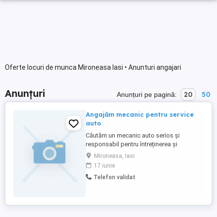
Oferte locuri de munca Mironeasa Iasi • Anunturi angajari
Anunțuri
20
50
Anunțuri pe pagină:
Angajăm mecanic pentru service
auto
Căutăm un mecanic auto serios și
responsabil pentru întreținerea și
repararea autovehiculelor. Cerințe:
Mironeasa, Iasi
Experiență în domeniul mecanicii auto;
17 iunie
Cunoștințe de diagnoză și întreținere;
Telefon validat
Seriozitate, punctualitate și spirit de
echipă; Permis categoria B constituie
avantaj. Oferim: Salariu motivant; ...