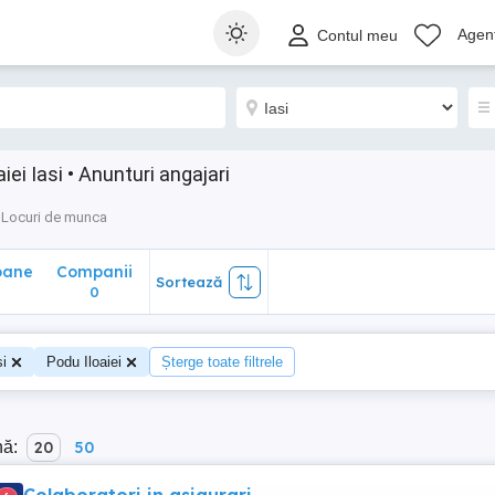
ane
Companii
Sortează
Agenț
Contul meu
0
ei Iasi • Anunturi angajari
Locuri de munca
oane
Companii
Sortează
0
si
Podu Iloaiei
Șterge toate filtrele
nă:
20
50