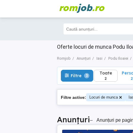
rom
job
.ro
Toate
Perso
Filtre
3
2
2
Oferte locuri de munca Podu Iloai
Romjob
Anunțuri
Iasi
Podu Iloaiei
Toate
Pers
Filtre
3
2
2
Filtre active:
Locuri de munca
Ia
Anunțuri
–
Anunțuri pe pagi