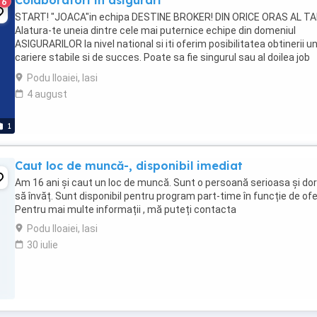
Colaboratori in asigurari
6
START! "JOACA"in echipa DESTINE BROKER! DIN ORICE ORAS AL TAR
Alatura-te uneia dintre cele mai puternice echipe din domeniul
ASIGURARILOR la nivel national si iti oferim posibilitatea obtinerii un
cariere stabile si de succes. Poate sa fie singurul sau al doilea job
pentru dumneavoastra dar, cu siguranta ...
Podu Iloaiei, Iasi
4 august
1
Caut loc de muncă-, disponibil imediat
Am 16 ani și caut un loc de muncă. Sunt o persoană serioasa și dor
să învăț. Sunt disponibil pentru program part-time în funcție de ofe
Pentru mai multe informații , mă puteți contacta
Podu Iloaiei, Iasi
30 iulie