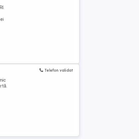
I.
ei
Telefon validat
nic
rtă.