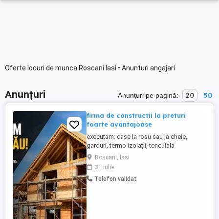
Oferte locuri de munca Roscani Iasi • Anunturi angajari
Anunțuri
20
50
Anunțuri pe pagină:
firma de constructii la preturi
foarte avantajoase
executam: case la rosu sau la cheie,
garduri, termo izolații, tencuiala
decorativa, pavele de orice fel, rigips,
Roscani, Iasi
ziduri de sprijin,
31 iulie
Telefon validat