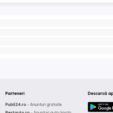
Parteneri
Descarcă ap
Publi24.ro
- Anunturi gratuite
Bestauto.ro
- Anunturi auto/moto