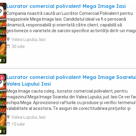
Lucrator comercial polivalent Mega Image Iasi
Compania noastră caută un Lucrător Comercial Polivalent pentru
magazinele Mega Image Iasi. Candidatul ideal va fi o persoană
dinamică, responsabilă și orientată către client, capabilă să
gestioneze o varietate de sarcini specifice activității dintr-un mag
alimentar. **Responsabilități principale:** * ...
Valea Lupului, Iasi
30 iulie
1
Lucrator comercial polivalent Mega Image Soarelu
6
Valea Lupului Iasi
Mega Image cauta coleg , lucrator comercial polivalent, pentru
magazinul Mega Image Soarelui din Valea Lupului, jud. Iasi Ce vei fa
echipa Mega: Aprovizionezi rafturile cu produse și verifici termenul
valabilitate al acestora; Te asiguri de corectitudinea prețurilor și
afișelor; Scanezi ...
Valea Lupului, Iasi
10 iulie
1