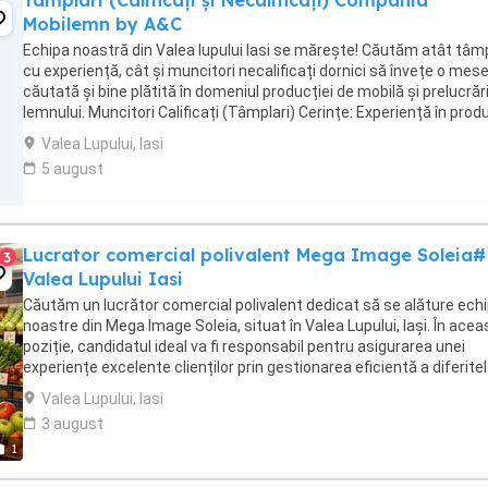
Tâmplari (Calificați și Necalificați) Compania
Mobilemn by A&C
Echipa noastră din Valea lupului Iasi se mărește! Căutăm atât tâmp
cu experiență, cât și muncitori necalificați dornici să învețe o mese
căutată și bine plătită în domeniul producției de mobilă și prelucrări
lemnului. Muncitori Calificați (Tâmplari) Cerințe: Experiență în prod
de mobilă ...
Valea Lupului, Iasi
5 august
Lucrator comercial polivalent Mega Image Soleia#
3
Valea Lupului Iasi
Căutăm un lucrător comercial polivalent dedicat să se alăture echi
noastre din Mega Image Soleia, situat în Valea Lupului, Iași. În acea
poziție, candidatul ideal va fi responsabil pentru asigurarea unei
experiențe excelente clienților prin gestionarea eficientă a diferitel
sarcini comerciale ...
Valea Lupului, Iasi
3 august
1