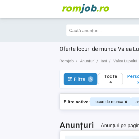
rom
job
.ro
Toate
Perso
Filtre
3
4
3
Oferte locuri de munca Valea Lup
Romjob
Anunțuri
Iasi
Valea Lupului
Toate
Pers
Filtre
3
4
3
Filtre active:
Locuri de munca
Ia
Anunțuri
–
Anunțuri pe pagi