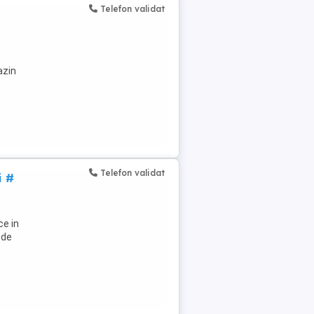
Telefon validat
azin
Telefon validat
i #
ce in
 de