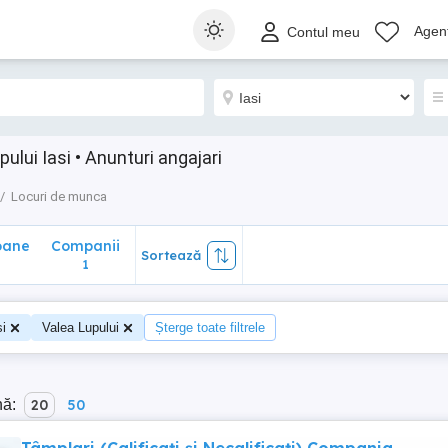
ane
Companii
Sortează
Agenț
Contul meu
1
ului Iasi • Anunturi angajari
Locuri de munca
oane
Companii
Sortează
1
si
Valea Lupului
Șterge toate filtrele
nă:
20
50