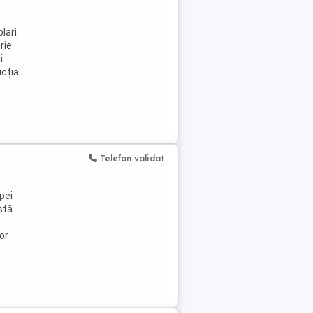
lari
rie
i
ucția
Telefon validat
pei
stă
or