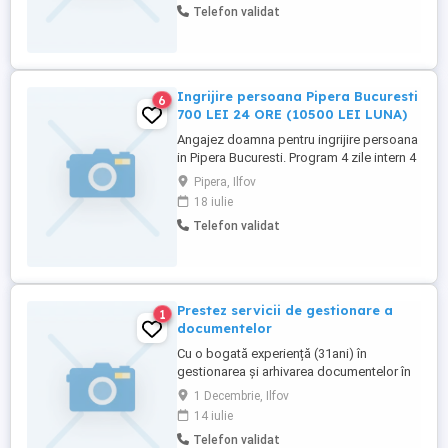
Telefon validat
anume:tratament injectabil si perfuzabil
,toaleta+aplicare tratament +pansament
local post intetventie
chirurgicala,pansament ...
Ingrijire persoana Pipera Bucuresti
6
700 LEI 24 ORE (10500 LEI LUNA)
Angajez doamna pentru ingrijire persoana
in Pipera Bucuresti. Program 4 zile intern 4
zile liber sau la alegere. Salariu 700 lei 24
Pipera, Ilfov
de ore (10500 lei luna), transport platit,
18 iulie
carte de munca, concediu platit. Varsta
Telefon validat
maxima 55 ani.
Prestez servicii de gestionare a
1
documentelor
Cu o bogată experiență (31ani) în
gestionarea și arhivarea documentelor în
cadrul unor instituții de stat, caut activitate
1 Decembrie, Ilfov
de acest resort în regim part-time 4 sau 6
14 iulie
ore, în cadrul unei structuri cu volum
Telefon validat
documentar considerabil, cum ar fi de