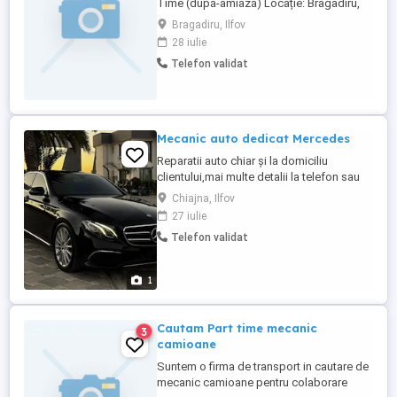
Time (după-amiază) Locație: Bragadiru,
Ilfov Program: Part-time, după-amiază
Bragadiru, Ilfov
Responsabilități: * Scanarea coletelor la
28 iulie
intrare ieșire din depozit * Verificarea
Telefon validat
corectitudinii etichetelor * Manipularea
coletelor (ușor-mediu) * Menținerea ordinii
la locul de ...
Mecanic auto dedicat Mercedes
Reparatii auto chiar și la domiciliu
clientului,mai multe detalii la telefon sau
WhatsApp . Mecanic cu experiență în
Chiajna, Ilfov
Mercedes de peste 15 ani
27 iulie
Telefon validat
1
Cautam Part time mecanic
3
camioane
Suntem o firma de transport in cautare de
mecanic camioane pentru colaborare