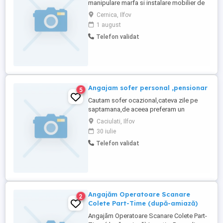
manipulare marfa si instalare mobilier de
prezentare, dispusi sa calatoreasca la
Cernica, Ilfov
nivel national. Program flexibil,
1 august
renumeratie sigura! Pachet salarial este
Telefon validat
foarte bun. Sunati'ne pentru detalii.
Locurile sunt limitate.
Angajam sofer personal ,pensionar
5
Cautam sofer ocazional,cateva zile pe
saptamana,de aceea preferam un
pensionar sau o persoana disponibila
Caciulati, Ilfov
cand avem.nevoie,care vrea sa isi
30 iulie
suplimenteze veniturile. Trebuie sa
Telefon validat
locuiasca in zona
Caciulati,Otopeni,Balotesti,Moara Vlasiei.
Plata zilnic.
Angajăm Operatoare Scanare
2
Colete Part-Time (după-amiază)
Angajăm Operatoare Scanare Colete Part-