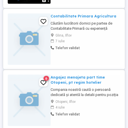
1
comerciale Optimizarea proceselor de
vânzare ...
Contabilitate Primara Agricultura
Căutăm lucrătorii dornici pe partea de
Contabilitate Primară cu experiență
Glina, Ilfov
7 iulie
Telefon validat
Angajez menajeta part time
6
Otopeni, pt regim hotelier
Compania noastră caută o persoană
dedicată și atentă la detalii pentru poziția
de Menajer(ă) Part-Time, cu
Otopeni, Ilfov
responsabilități în gestionarea curățeniei
4 iulie
și întreținerii spațiilor destinate regimului
Telefon validat
hotelier. Rolul presupune asigurarea unui
standard înalt de curățenie și igienă în
camere și zone comune, ...