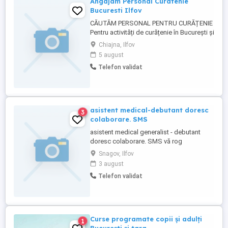
Angajam Personal Curatenie
Bucuresti Ilfov
CĂUTĂM PERSONAL PENTRU CURĂȚENIE
Pentru activități de curățenie în București și
Ilfov, angajăm persoane serioase și
Chiajna, Ilfov
responsabile. Program Full-Time sau Part-
5 august
Time Salariu motivant Dacă îți dorești un
Telefon validat
loc de muncă stabil și un mediu de lucru
bazat pe respect și seriozitate,
contactează-ne pentru ...
asistent medical-debutant doresc
3
colaborare. SMS
asistent medical generalist - debutant
doresc colaborare. SMS vă rog
Snagov, Ilfov
3 august
Telefon validat
Curse programate copii și adulți
1