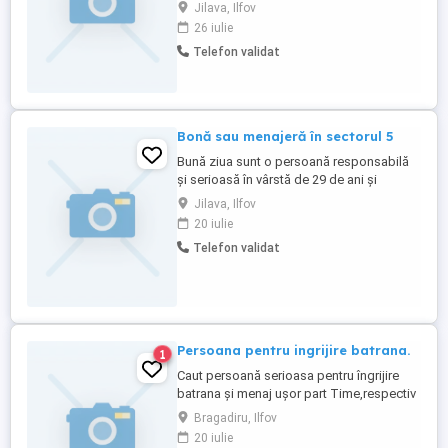
part-time.
Jilava, Ilfov
26 iulie
Telefon validat
Bonă sau menajeră în sectorul 5
Bună ziua sunt o persoană responsabilă
și serioasă în vârstă de 29 de ani și
locuiesc în sectorul 5 îmi ofer serviciile
Jilava, Ilfov
pentru îngrijirea copiilor și a persoanelor
20 iulie
în vârstă sau pentru menaj și curățenie În
Telefon validat
București sunt serioasă punctuală și gata
să ajut!
Persoana pentru ingrijire batrana.
1
Caut persoană serioasa pentru îngrijire
batrana și menaj ușor part Time,respectiv
3 ore zilnic,în zona Boldesti Scaeni
Bragadiru, Ilfov
jud.Prahova.
20 iulie