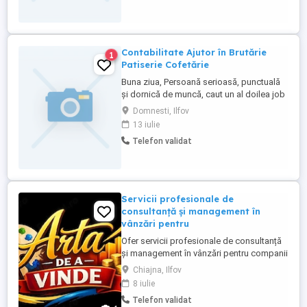
pildă, un notariat, cabinet avocat, etc. ,în
orice zonă din ...
Contabilitate Ajutor în Brutărie
1
Patiserie Cofetărie
Buna ziua, Persoană serioasă, punctuală
și dornică de muncă, caut un al doilea job
(part-time) cu program flexibil după ora
Domnesti, Ilfov
16:00, in zona Domnesti - Bragadiru. Sunt
13 iulie
disponibil(ă) pentru următoarele domenii:
Telefon validat
1. Contabilitate Administrație: Introducere
documente primare (facturi, chitanțe,
extrase). Verificare ...
Servicii profesionale de
consultanță și management în
vânzări pentru
Ofer servicii profesionale de consultanță
și management în vânzări pentru companii
și antreprenori care doresc să își crească
Chiajna, Ilfov
performanța și profitabilitatea. Servicii
8 iulie
oferite: Dezvoltarea strategiilor de vânzări
Telefon validat
Organizarea și coordonarea echipelor