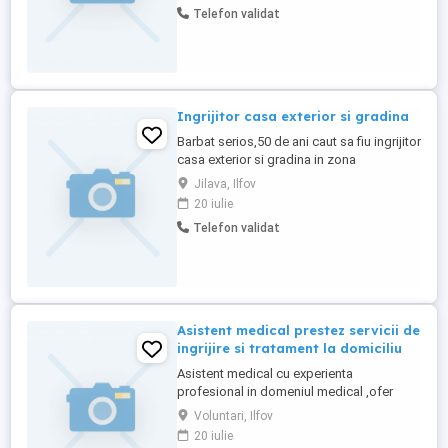
Telefon validat
Ingrijitor casa exterior si gradina
Barbat serios,50 de ani caut sa fiu ingrijitor
casa exterior si gradina in zona
Bucuresti,Ilfov. Am mai lucrat in acest
Jilava, Ilfov
domeniu,ma pricep la toate uneltele si as
20 iulie
dori cu cazarea inclusa
Telefon validat
Asistent medical prestez servicii de
ingrijire si tratament la domiciliu
Asistent medical cu experienta
profesional in domeniul medical ,ofer
servicii de ingrijire la domiciliu bolnavului
Voluntari, Ilfov
conform recomandarilor medicale in
20 iulie
colaborare cu medicul curant si