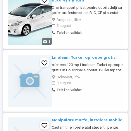
București și tara
Ofer transport privat pentru copii adulți cu
șofer profesionist cat.B, C, CE și atestat
Ride Sharing, cu mașina hibrid. Siguranță
Bragadiru, Ilfov
și încredere Experiență și seriozitate
3 august
Program stabil, adaptat nevoilor familiei
Telefon validat
Pentru detalii și rezervări, mă puteți
contacta în privat. Zero septe noua unu
1
trei opt sase ...
Linoleum Tarket aproape gratis!
ofer cca 120 mp Linoleum Tarket aproape
gratis in Colentina! a costat 120 lei mp tot
ce trebuie facut este sa se curete betonul
Dobroesti, Ilfov
pe care a fost lipit la schimb, cu peria de
3 august
sarma , spaclul, matura, etc. si tras glet pe
Telefon validat
rigips cca 150 mp. plus lavabila. Dureaza
2-3 zile doar!
Manipulare marfa, instalare mobila
Cautam tineri preferabil studenti, pentru