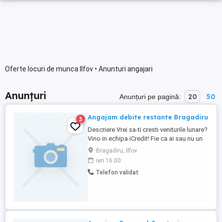
Oferte locuri de munca Ilfov • Anunturi angajari
Anunțuri
20
50
Anunțuri pe pagină:
Angajam debite restante Bragadiru
3
Descriere Vrei sa-ti cresti veniturile lunare?
Vino in echipa iCredit! Fie ca ai sau nu un
job, cu iCredit poti castiga luna de luna
Bragadiru, Ilfov
mai mult. Indiferent de specializare sau
ieri 16:00
experienta, daca ai un spirit antreprenorial
Telefon validat
si vrei sa castigi din ce in ce mai mult, te
asteptam in echipa noastra! Descrierea ...