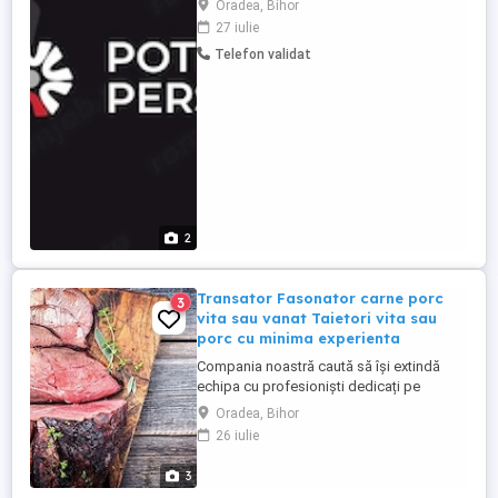
Oradea, Bihor
VITA - Salariul orar intre 18-30 euro ora
27 iulie
Brut inclusiv multe sporuri si alte beneficii .
Telefon validat
Această oportunitate este potrivită atât
pentru persoane cu experiență în
domeniu, cât și pentru ...
2
Transator Fasonator carne porc
3
vita sau vanat Taietori vita sau
porc cu minima experienta
Compania noastră caută să își extindă
echipa cu profesioniști dedicați pe
pozițiile de - Transator Fasonator carne
Oradea, Bihor
porc, sau vânat, - Salariul orar intre 16-23
26 iulie
euro ora Brutplus sporuri si alte beneficii
si Taietori vită sau porc - Salariul orar intre
3
16-22 euro ora Brut plus sporuri si alte