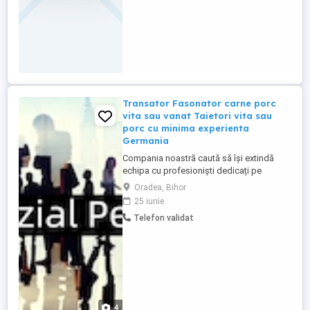
Transator Fasonator carne porc
vita sau vanat Taietori vita sau
porc cu minima experienta
Germania
Compania noastră caută să își extindă
echipa cu profesioniști dedicați pe
pozițiile de - Transator Fasonator carne
Oradea, Bihor
porc, sau vânat, - Salariul orar intre 16-23
25 iunie
euro ora Brutplus sporuri si alte beneficii
Telefon validat
si Taietori vită sau porc - Salariul orar intre
16-22 euro ora Brut plus sporuri si alte ...
4