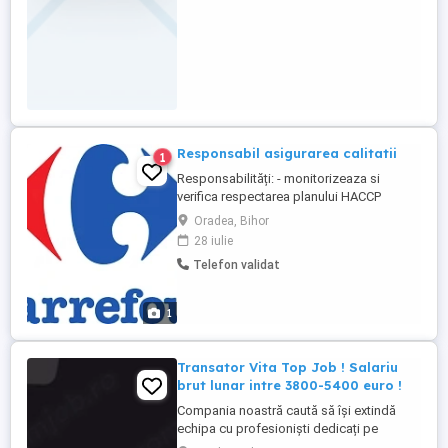
Responsabil asigurarea calitatii
1
Responsabilități: - monitorizeaza si
verifica respectarea planului HACCP
implementat la nivelul magazinului -
Oradea, Bihor
reprezinta societatea in relatiile cu
28 iulie
autoritatile publice - urmareste realizarea
Telefon validat
planului de autocontrol - urmareste
calitatea produselor si proceselor -
urmareste predarea deseurilor animale
1
Cerinte: - ...
Transator Vita Top Job ! Salariu
brut lunar intre 3800-5400 euro !
Compania noastră caută să își extindă
echipa cu profesioniști dedicați pe
pozițiile de - Transator Fasonator carne