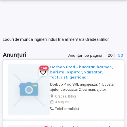
Locuri de munca Ingineri industria alimentara Oradea Bihor
Anunțuri
20
50
Anunțuri pe pagină:
Dorbob Prod - bucatar, barman,
148
barista, ospatar, vanzator,
facturist, gestionar
Dorbob Prod SRL angajeaza: 1. bucatar,
ajutor de bucatar 2. barman, ajutor
barman, ospatar (full time sau part time pe
Oradea, Bihor
weekend), barista 3. cofetar, brutar 4.
3 august
vanzator 5. facturist 6. gestionar Va rugam
Telefon validat
sa mentionati postul pe care il doriti.
Pentru mai multe detalii va rugam sa ne
contactati telefonic. ...