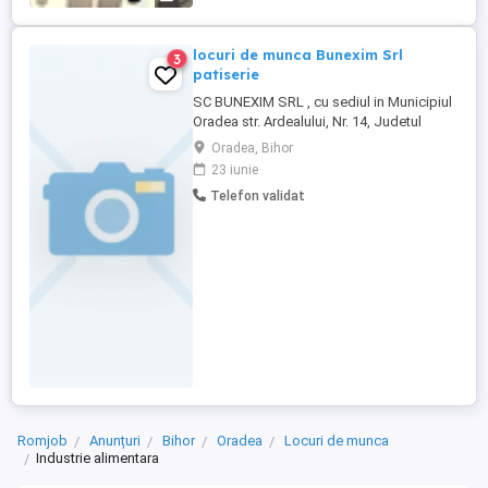
locuri de munca Bunexim Srl
3
patiserie
SC BUNEXIM SRL , cu sediul in Municipiul
Oradea str. Ardealului, Nr. 14, Judetul
Bihor, identificata cu CUI RO 5707542,
Oradea, Bihor
inregistrat la Registrul Comertului cu
23 iunie
numarul J05 1605 1994 angajaza patiser
Telefon validat
Romjob
Anunțuri
Bihor
Oradea
Locuri de munca
Industrie alimentara