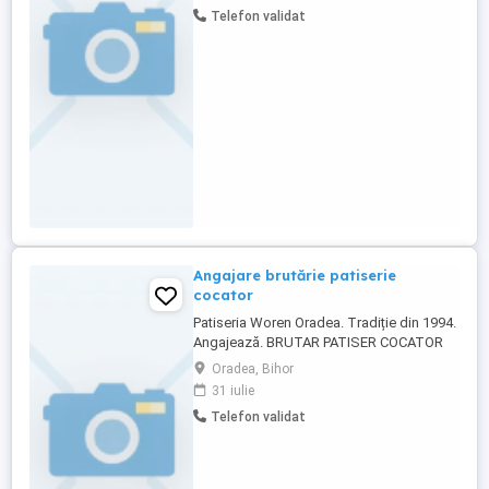
prepararea și produselor de cofetarie, te
Telefon validat
așteptăm să te alături nouă. Oferim un
mediu de lucru plăcut, oportunități de
dezvoltare și un pachet ...
Angajare brutărie patiserie
cocator
Patiseria Woren Oradea. Tradiție din 1994.
Angajează. BRUTAR PATISER COCATOR
de preferinta (bărbat) cu calificare sau
Oradea, Bihor
necalificați cu dorința pt calificare
31 iulie
Program: in fiecare a doua zi 7:00 - 18 :00
Telefon validat
Se lucrează în fiecare a doua duminică.
Sâmbătă liber Detalii și programări la
interviu: ...