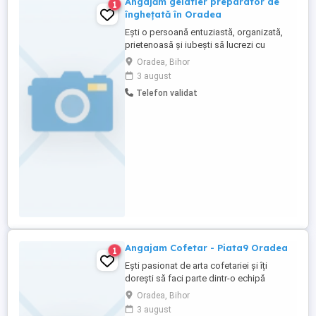
Angajăm gelatier preparator de
1
înghețată în Oradea
Ești o persoană entuziastă, organizată,
prietenoasă și iubești să lucrezi cu
oamenii? Alătură-te echipei noastre în
Oradea, Bihor
funcția de gelatier! Responsabilități
3 august
principale: producție zilnică: prepararea
Telefon validat
înghețatei artizanale și a sorbeturilor,
respectând rețetele și standardele interne;
gestiunea stocurilor: ...
Angajam Cofetar - Piata9 Oradea
1
Ești pasionat de arta cofetariei și îți
dorești să faci parte dintr-o echipă
dinamică? Piata9 își extinde echipa și
Oradea, Bihor
caută un cofetar talentat! Dacă te încântă
3 august