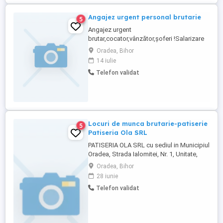
beneficii ...
Angajez urgent personal brutarie
5
Angajez urgent
brutar,cocator,vânzător,șoferi !Salarizare
atractiva!inf tel
Oradea, Bihor
14 iulie
Telefon validat
Locuri de munca brutarie-patiserie
5
Patiseria Ola SRL
PATISERIA OLA SRL cu sediul in Municipiul
Oradea, Strada Ialomitei, Nr. 1, Unitate,
Bloc AN3, Judet Bihor, ONRC nr. J2 , CUI
Oradea, Bihor
43168483, angajeaza BRUTARI - 2 posturi.
28 iunie
Telefon validat